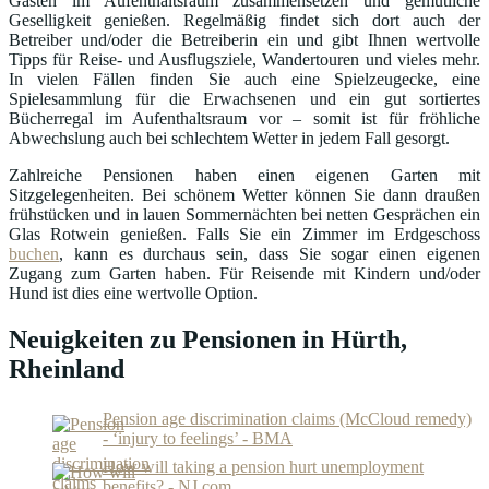
Gästen im Aufenthaltsraum zusammensetzen und gemütliche
Geselligkeit genießen. Regelmäßig findet sich dort auch der
Betreiber und/oder die Betreiberin ein und gibt Ihnen wertvolle
Tipps für Reise- und Ausflugsziele, Wandertouren und vieles mehr.
In vielen Fällen finden Sie auch eine Spielzeugecke, eine
Spielesammlung für die Erwachsenen und ein gut sortiertes
Bücherregal im Aufenthaltsraum vor – somit ist für fröhliche
Abwechslung auch bei schlechtem Wetter in jedem Fall gesorgt.
Zahlreiche Pensionen haben einen eigenen Garten mit
Sitzgelegenheiten. Bei schönem Wetter können Sie dann draußen
frühstücken und in lauen Sommernächten bei netten Gesprächen ein
Glas Rotwein genießen. Falls Sie ein Zimmer im Erdgeschoss
buchen
, kann es durchaus sein, dass Sie sogar einen eigenen
Zugang zum Garten haben. Für Reisende mit Kindern und/oder
Hund ist dies eine wertvolle Option.
Neuigkeiten zu Pensionen in Hürth,
Rheinland
Pension age discrimination claims (McCloud remedy)
- ‘injury to feelings’ - BMA
How will taking a pension hurt unemployment
benefits? - NJ.com