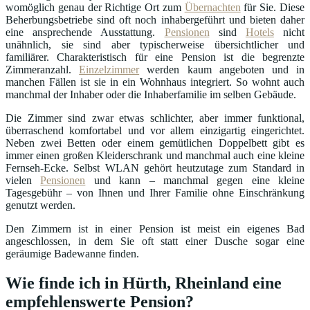
womöglich genau der Richtige Ort zum
Übernachten
für Sie. Diese
Beherbungsbetriebe sind oft noch inhabergeführt und bieten daher
eine ansprechende Ausstattung.
Pensionen
sind
Hotels
nicht
unähnlich, sie sind aber typischerweise übersichtlicher und
familiärer. Charakteristisch für eine Pension ist die begrenzte
Zimmeranzahl.
Einzelzimmer
werden kaum angeboten und in
manchen Fällen ist sie in ein Wohnhaus integriert. So wohnt auch
manchmal der Inhaber oder die Inhaberfamilie im selben Gebäude.
Die Zimmer sind zwar etwas schlichter, aber immer funktional,
überraschend komfortabel und vor allem einzigartig eingerichtet.
Neben zwei Betten oder einem gemütlichen Doppelbett gibt es
immer einen großen Kleiderschrank und manchmal auch eine kleine
Fernseh-Ecke. Selbst WLAN gehört heutzutage zum Standard in
vielen
Pensionen
und kann – manchmal gegen eine kleine
Tagesgebühr – von Ihnen und Ihrer Familie ohne Einschränkung
genutzt werden.
Den Zimmern ist in einer Pension ist meist ein eigenes Bad
angeschlossen, in dem Sie oft statt einer Dusche sogar eine
geräumige Badewanne finden.
Wie finde ich in Hürth, Rheinland eine
empfehlenswerte Pension?