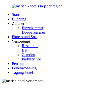
Zurück
zum
Start
Inhalt
Merian-
Ihr
Buchung
Hotel.de
Portal
Zimmer
für
Einzelzimmer
Hotels,
Doppelzimmer
Unterkunft
Fitness und Spa
und
Versorgung
Reisen
Restaurant
in
Bar
Deutschland
Catering
Partyservice
Pension
Ferienwohnung
Tagungshotel