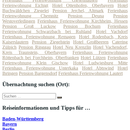
Ferienhaus Ferienwohnung Giesenhausen
Ferienhaus
Ferienwohnung Eichigt
Hotel Ottenhofen, Oberbayern
Hotel
Buchwäldchen Ziegelei
Pension Jerchel, Altmark
Ferienhaus
Ferienwohnung Chemnitz
Pension Deuna
Pension
Westoverledingen
Ferienhaus Ferienwohnung Kirchheim, Hessen
Pension Groß Luckow
Pension Bochum
Ferienhaus
Ferienwohnung Schwarzbach bei Ruhland
Hotel Vachdorf
Ferienhaus Ferienwohnung Remagen
Hotel Rodenbach, Kreis
Kaiserslautern
Pension Ziegelstein
Hotel Großbeeren
Catering
Zülpich
Pension Ringgau
Hotel Neu Krenzlin
Hotel Vachendorf,
Kreis Traunstein, Oberbayern
Ferienhaus Ferienwohnung
Röttenbach bei Forchheim, Oberfranken
Hotel Lützen
Ferienhaus
Ferienwohnung Klein Gischow
Hotel Ludwigsburg Mitte
Ferienhaus Ferienwohnung Unterkaka
Hotel Abtswind
Hotel
Ihringen
Pension Bargensdorf
Ferienhaus Ferienwohnung Lautert
Übernachtung suchen (Ort):
Suche
Suchen
nach:
Reiseinformationen und Tipps für …
Baden-Württemberg
Bayern
Berlin