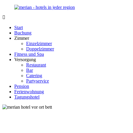
Zurück
zum
Inhalt
Merian-
Ihr
Hotel.de
Portal
Start
für
Buchung
Hotels,
Zimmer
Unterkunft
Einzelzimmer
und
Doppelzimmer
Reisen
Fitness und Spa
in
Versorgung
Deutschland
Restaurant
Bar
Catering
Partyservice
Pension
Ferienwohnung
Tagungshotel