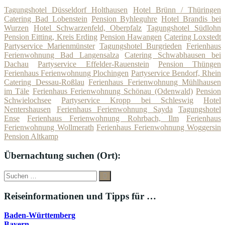
Tagungshotel Düsseldorf Holthausen
Hotel Brünn / Thüringen
Catering Bad Lobenstein
Pension Byhleguhre
Hotel Brandis bei
Wurzen
Hotel Schwarzenfeld, Oberpfalz
Tagungshotel Südlohn
Pension Eitting, Kreis Erding
Pension Hawangen
Catering Loxstedt
Partyservice Marienmünster
Tagungshotel Burgrieden
Ferienhaus
Ferienwohnung Bad Langensalza
Catering Schwabhausen bei
Dachau
Partyservice Effelder-Rauenstein
Pension Thüngen
Ferienhaus Ferienwohnung Plochingen
Partyservice Bendorf, Rhein
Catering Dessau-Roßlau
Ferienhaus Ferienwohnung Mühlhausen
im Täle
Ferienhaus Ferienwohnung Schönau (Odenwald)
Pension
Schwielochsee
Partyservice Kropp bei Schleswig
Hotel
Nentershausen
Ferienhaus Ferienwohnung Sayda
Tagungshotel
Ense
Ferienhaus Ferienwohnung Rohrbach, Ilm
Ferienhaus
Ferienwohnung Wollmerath
Ferienhaus Ferienwohnung Woggersin
Pension Altkamp
Übernachtung suchen (Ort):
Suche
Suchen
nach:
Reiseinformationen und Tipps für …
Baden-Württemberg
Bayern