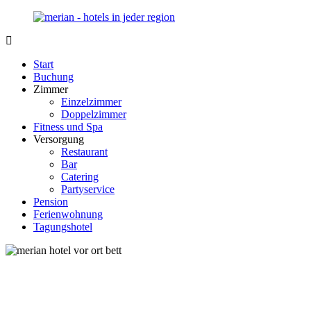
Zurück
zum
Inhalt
Merian-
Ihr
Hotel.de
Portal
Start
für
Buchung
Hotels,
Zimmer
Unterkunft
Einzelzimmer
und
Doppelzimmer
Reisen
Fitness und Spa
in
Versorgung
Deutschland
Restaurant
Bar
Catering
Partyservice
Pension
Ferienwohnung
Tagungshotel