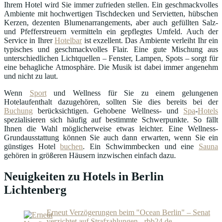
Ihrem Hotel wird Sie immer zufrieden stellen. Ein geschmackvolles
Ambiente mit hochwertigen Tischdecken und Servietten, hübschen
Kerzen, dezenten Blumenarrangements, aber auch gefüllten Salz-
und Pfefferstreuern vermitteln ein gepflegtes Umfeld. Auch der
Service in Ihrer
Hotelbar
ist exzellent. Das Ambiente verleiht Ihr ein
typisches und geschmackvolles Flair. Eine gute Mischung aus
unterschiedlichen Lichtquellen – Fenster, Lampen, Spots – sorgt für
eine behagliche Atmosphäre. Die Musik ist dabei immer angenehm
und nicht zu laut.
Wenn
Sport
und Wellness für Sie zu einem gelungenen
Hotelaufenthalt dazugehören, sollten Sie dies bereits bei der
Buchung
berücksichtigen. Gehobene Wellness- und
Spa
-
Hotels
spezialisieren sich häufig auf bestimmte Schwerpunkte. So fällt
Ihnen die Wahl möglicherweise etwas leichter. Eine Wellness-
Grundausstattung können Sie auch dann erwarten, wenn Sie ein
günstiges Hotel
buchen
. Ein Schwimmbecken und eine
Sauna
gehören in größeren Häusern inzwischen einfach dazu.
Neuigkeiten zu Hotels in Berlin
Lichtenberg
Erneut Verzögerungen beim "Ocean Berlin" – Senat
verzichtet auf Strafzahlungen - rbb24.de