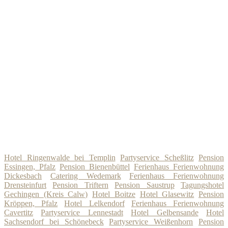
Hotel Ringenwalde bei Templin
Partyservice Scheßlitz
Pension
Essingen, Pfalz
Pension Bienenbüttel
Ferienhaus Ferienwohnung
Dickesbach
Catering Wedemark
Ferienhaus Ferienwohnung
Drensteinfurt
Pension Triftern
Pension Saustrup
Tagungshotel
Gechingen (Kreis Calw)
Hotel Boitze
Hotel Glasewitz
Pension
Kröppen, Pfalz
Hotel Lelkendorf
Ferienhaus Ferienwohnung
Cavertitz
Partyservice Lennestadt
Hotel Gelbensande
Hotel
Sachsendorf bei Schönebeck
Partyservice Weißenhorn
Pension