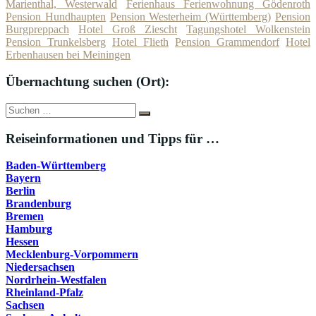
Marienthal, Westerwald
Ferienhaus Ferienwohnung Gödenroth
Pension Hundhaupten
Pension Westerheim (Württemberg)
Pension
Burgpreppach
Hotel Groß Ziescht
Tagungshotel Wolkenstein
Pension Trunkelsberg
Hotel Flieth
Pension Grammendorf
Hotel
Erbenhausen bei Meiningen
Übernachtung suchen (Ort):
Suche
Suchen
nach:
Reiseinformationen und Tipps für …
Baden-Württemberg
Bayern
Berlin
Brandenburg
Bremen
Hamburg
Hessen
Mecklenburg-Vorpommern
Niedersachsen
Nordrhein-Westfalen
Rheinland-Pfalz
Sachsen