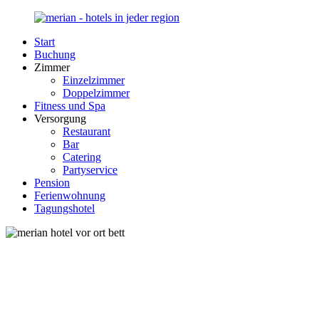
Zurück
zum
Start
Inhalt
Merian-
Ihr
Buchung
Hotel.de
Portal
Zimmer
für
Einzelzimmer
Hotels,
Doppelzimmer
Unterkunft
Fitness und Spa
und
Versorgung
Reisen
Restaurant
in
Bar
Deutschland
Catering
Partyservice
Pension
Ferienwohnung
Tagungshotel