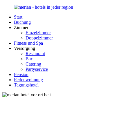
Zurück
zum
Start
Inhalt
Merian-
Ihr
Buchung
Hotel.de
Portal
Zimmer
für
Einzelzimmer
Hotels,
Doppelzimmer
Unterkunft
Fitness und Spa
und
Versorgung
Reisen
Restaurant
in
Bar
Deutschland
Catering
Partyservice
Pension
Ferienwohnung
Tagungshotel