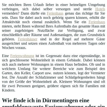
Sie möchten Ihren Urlaub lieber in einer heimeligen Umgebung
verbringen, sich dabei selber versorgen und sterile
Hotels
vermeiden? Dann dürfte ein
Ferienhaus
genau das richtige für Sie
sein. Dass Sie dabei auch noch gehörig sparen können, erhöht die
Attraktivität noch einmal zusätzlich. Wenn Sie ein
Ferienhaus
mieten, steht Ihnen während Ihres Aufenthalts das gesamte Haus mit
seiner zugehörigen Nutzfläche zur Verfügung, und zwar
einschließlich aller Räume und Außenanlagen, die zum Grundstück
gehören.
Ferienhäuser
sind in der Regel auf mehrere Gäste
ausgerichtet und setzen einen Aufenthalt von mehreren Tagen oder
Wochen voraus.
Eine
Ferienwohnung
ist im Gegensatz dazu eine eigenständige, in
sich geschlossene Wohneinheit in einem Gebäude. Dabei können
sich auch mehrere Wohnungen in einem Haus befinden. Ob und in
welchem Umfang Sie weitere Bereiche wie zum Beispiel den
Garten, den Keller, Carport usw. nutzen können, legt der Vermieter
fest. Die Anzahl der Schlafzimmer und Schlafgelegenheiten hängt
von der Größe der Wohneinheit ab. Kleinere Wohnungen sind oft
für zwei Personen geeignet, größere eignen sich für Familien mit
Kindern.
Wie finde ich in Dürmentingen eine
empfehlenswerte Ferienwohnung oder ein