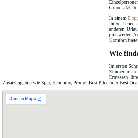
Einzelpersonen
Grundsätzlich 
In einem
Dopp
Ihrem Lebensg
anderen Urlau
preiswerter. A
Komfort, biete
Wie finde
Im ersten Schr
Zimmer mit de
Ermessen Ihre
Zusatzangaben wie Spar, Economy, Promo, Best Price oder Best Deal