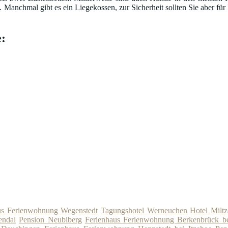
nchmal gibt es ein Liegekossen, zur Sicherheit sollten Sie aber für Fu
:
us Ferienwohnung Wegenstedt
Tagungshotel Werneuchen
Hotel Milt
endal
Pension Neubiberg
Ferienhaus Ferienwohnung Berkenbrück be