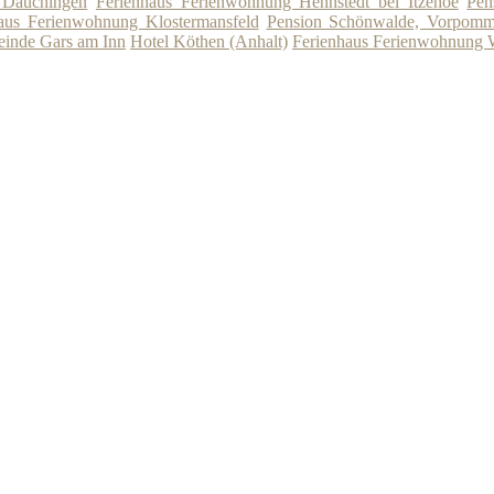
 Dauchingen
Ferienhaus Ferienwohnung Hennstedt bei Itzehoe
Pen
aus Ferienwohnung Klostermansfeld
Pension Schönwalde, Vorpomm
einde Gars am Inn
Hotel Köthen (Anhalt)
Ferienhaus Ferienwohnung W