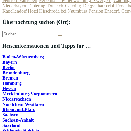
Pension Farsleben
Ferienhaus Ferienwohnung Zwergern
Catering
Niederbayern
Catering Dreieich
Catering Deggenhausertal
Ferienh
Kapellendorf
Hotel Hirschroda bei Naumburg
Pension Ensdorf, Gem
Übernachtung suchen (Ort):
Suche
Suchen
nach:
Reiseinformationen und Tipps für …
Baden-Württemberg
Bayern
Berlin
Brandenburg
Bremen
Hamburg
Hessen
Mecklenburg-Vorpommern
Niedersachsen
Nordrhein-Westfalen
Rheinland-Pfalz
Sachsen
Sachsen-Anhalt
Saarland
Schleswig-Holstein