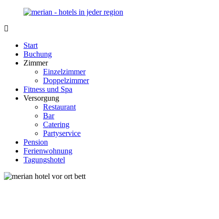
Zurück
zum
Inhalt
Merian-
Ihr
Hotel.de
Portal
Start
für
Buchung
Hotels,
Zimmer
Unterkunft
Einzelzimmer
und
Doppelzimmer
Reisen
Fitness und Spa
in
Versorgung
Deutschland
Restaurant
Bar
Catering
Partyservice
Pension
Ferienwohnung
Tagungshotel