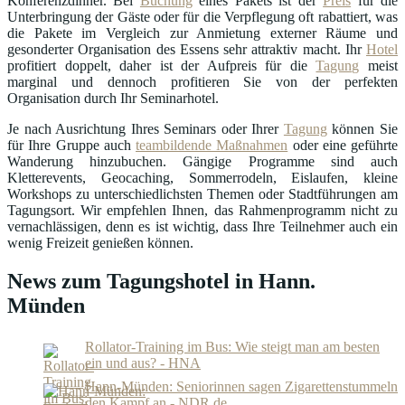
Konferenzdinner. Bei
Buchung
eines Pakets ist der
Preis
für die
Unterbringung der Gäste oder für die Verpflegung oft rabattiert, was
die Pakete im Vergleich zur Anmietung externer Räume und
gesonderter Organisation des Essens sehr attraktiv macht. Ihr
Hotel
profitiert doppelt, daher ist der Aufpreis für die
Tagung
meist
marginal und dennoch profitieren Sie von der perfekten
Organisation durch Ihr Seminarhotel.
Je nach Ausrichtung Ihres Seminars oder Ihrer
Tagung
können Sie
für Ihre Gruppe auch
teambildende Maßnahmen
oder eine geführte
Wanderung hinzubuchen. Gängige Programme sind auch
Kletterevents, Geocaching, Sommerrodeln, Eislaufen, kleine
Workshops zu unterschiedlichsten Themen oder Stadtführungen am
Tagungsort. Wir empfehlen Ihnen, das Rahmenprogramm nicht zu
vernachlässigen, denn es ist wichtig, dass Ihre Teilnehmer auch ein
wenig Freizeit genießen können.
News zum Tagungshotel in Hann.
Münden
Rollator-Training im Bus: Wie steigt man am besten
ein und aus? - HNA
Hann-Münden: Seniorinnen sagen Zigarettenstummeln
den Kampf an - NDR.de