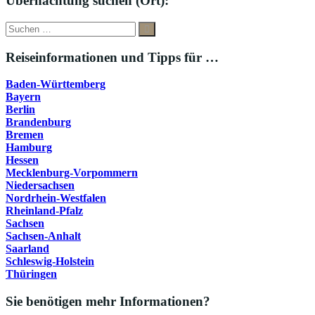
Übernachtung suchen (Ort):
Suche
Suchen
nach:
Reiseinformationen und Tipps für …
Baden-Württemberg
Bayern
Berlin
Brandenburg
Bremen
Hamburg
Hessen
Mecklenburg-Vorpommern
Niedersachsen
Nordrhein-Westfalen
Rheinland-Pfalz
Sachsen
Sachsen-Anhalt
Saarland
Schleswig-Holstein
Thüringen
Sie benötigen mehr Informationen?