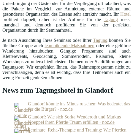
Unterbringung der Gäste oder für die Verpflegung oft rabattiert, was
die Pakete im Vergleich zur Anmietung externer Räume und
gesonderter Organisation des Essens sehr attraktiv macht. Ihr
Hotel
profitiert doppelt, daher ist der Aufpreis für die
Tagung
meist
marginal und dennoch profitieren Sie von der perfekten
Organisation durch Ihr Seminarhotel.
Je nach Ausrichtung Ihres Seminars oder Ihrer
Tagung
können Sie
für Ihre Gruppe auch
teambildende Maßnahmen
oder eine geführte
Wanderung hinzubuchen. Gängige Programme sind auch
Kletterevents, Geocaching, Sommerrodeln, Eislaufen, kleine
Workshops zu unterschiedlichsten Themen oder Stadtführungen am
Tagungsort. Wir empfehlen Ihnen, das Rahmenprogramm nicht zu
vernachlässigen, denn es ist wichtig, dass Ihre Teilnehmer auch ein
wenig Freizeit genießen können.
News zum Tagungshotel in Glandorf
Glandorf könnte ins Minus rutschen: Was bedeutet das
für die Bürger? - noz.de
Glandorf: Wie sich Sorka Wenderoth und Markus
Koeppel ihren Pferde-Traum erfüllten - noz.de
Seminare, Reha-Therapie und Training: Wie Pferden