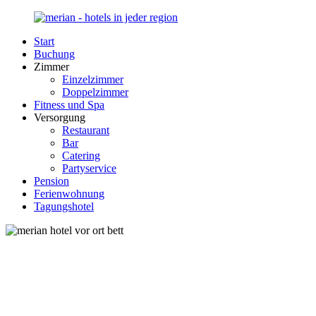
Zurück
zum
Start
Inhalt
Merian-
Ihr
Buchung
Hotel.de
Portal
Zimmer
für
Einzelzimmer
Hotels,
Doppelzimmer
Unterkunft
Fitness und Spa
und
Versorgung
Reisen
Restaurant
in
Bar
Deutschland
Catering
Partyservice
Pension
Ferienwohnung
Tagungshotel