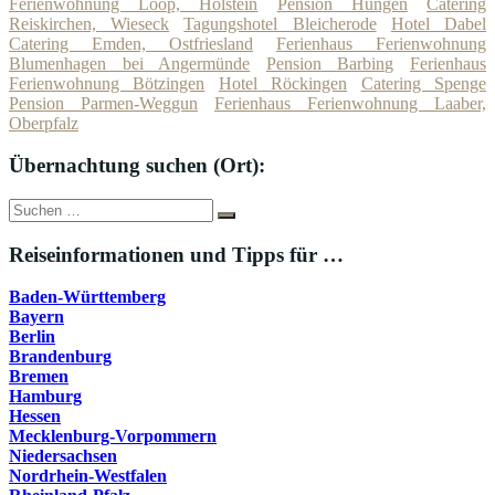
Ferienwohnung Loop, Holstein
Pension Hungen
Catering
Reiskirchen, Wieseck
Tagungshotel Bleicherode
Hotel Dabel
Catering Emden, Ostfriesland
Ferienhaus Ferienwohnung
Blumenhagen bei Angermünde
Pension Barbing
Ferienhaus
Ferienwohnung Bötzingen
Hotel Röckingen
Catering Spenge
Pension Parmen-Weggun
Ferienhaus Ferienwohnung Laaber,
Oberpfalz
Übernachtung suchen (Ort):
Suche
Suchen
nach:
Reiseinformationen und Tipps für …
Baden-Württemberg
Bayern
Berlin
Brandenburg
Bremen
Hamburg
Hessen
Mecklenburg-Vorpommern
Niedersachsen
Nordrhein-Westfalen