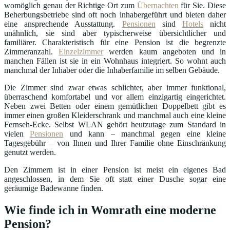
womöglich genau der Richtige Ort zum
Übernachten
für Sie. Diese
Beherbungsbetriebe sind oft noch inhabergeführt und bieten daher
eine ansprechende Ausstattung.
Pensionen
sind
Hotels
nicht
unähnlich, sie sind aber typischerweise übersichtlicher und
familiärer. Charakteristisch für eine Pension ist die begrenzte
Zimmeranzahl.
Einzelzimmer
werden kaum angeboten und in
manchen Fällen ist sie in ein Wohnhaus integriert. So wohnt auch
manchmal der Inhaber oder die Inhaberfamilie im selben Gebäude.
Die Zimmer sind zwar etwas schlichter, aber immer funktional,
überraschend komfortabel und vor allem einzigartig eingerichtet.
Neben zwei Betten oder einem gemütlichen Doppelbett gibt es
immer einen großen Kleiderschrank und manchmal auch eine kleine
Fernseh-Ecke. Selbst WLAN gehört heutzutage zum Standard in
vielen
Pensionen
und kann – manchmal gegen eine kleine
Tagesgebühr – von Ihnen und Ihrer Familie ohne Einschränkung
genutzt werden.
Den Zimmern ist in einer Pension ist meist ein eigenes Bad
angeschlossen, in dem Sie oft statt einer Dusche sogar eine
geräumige Badewanne finden.
Wie finde ich in Womrath eine moderne
Pension?