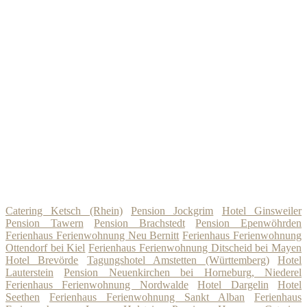
Catering Ketsch (Rhein)
Pension Jockgrim
Hotel Ginsweiler
Pension Tawern
Pension Brachstedt
Pension Epenwöhrden
Ferienhaus Ferienwohnung Neu Bernitt
Ferienhaus Ferienwohnung
Ottendorf bei Kiel
Ferienhaus Ferienwohnung Ditscheid bei Mayen
Hotel Brevörde
Tagungshotel Amstetten (Württemberg)
Hotel
Lauterstein
Pension Neuenkirchen bei Horneburg, Niederel
Ferienhaus Ferienwohnung Nordwalde
Hotel Dargelin
Hotel
Seethen
Ferienhaus Ferienwohnung Sankt Alban
Ferienhaus