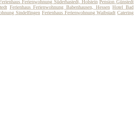
Ferienhaus Ferienwohnung Süderhastedt, Holstein
Pension Günstedt
tedt
Ferienhaus Ferienwohnung Babenhausen, Hessen
Hotel Bad
ohnung Sindelfingen
Ferienhaus Ferienwohnung Waibstadt
Catering