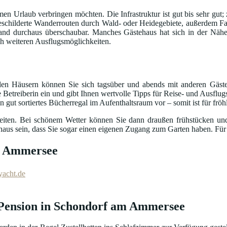
samen Urlaub verbringen möchten. Die Infrastruktur ist gut bis sehr g
usgeschilderte Wanderrouten durch Wald- oder Heidegebiete, außerdem F
nd durchaus überschaubar. Manches Gästehaus hat sich in der Nähe
ch weiteren Ausflugsmöglichkeiten.
ielen Häusern können Sie sich tagsüber und abends mit anderen Gäs
 Betreiberin ein und gibt Ihnen wertvolle Tipps für Reise- und Ausflug
gut sortiertes Bücherregal im Aufenthaltsraum vor – somit ist für frö
heiten. Bei schönem Wetter können Sie dann draußen frühstücken u
chaus sein, dass Sie sogar einen eigenen Zugang zum Garten haben. Für
am Ammersee
yacht.de
r Pension in Schondorf am Ammersee