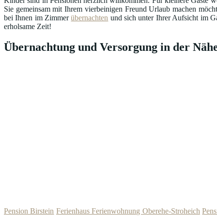
Kinder sind in Pensionen herzlich willkommen. Für kleinere Gäste we
Sie gemeinsam mit Ihrem vierbeinigen Freund Urlaub machen möcht
bei Ihnen im Zimmer
übernachten
und sich unter Ihrer Aufsicht im G
erholsame Zeit!
Übernachtung und Versorgung in der Nähe
Pension Birstein
Ferienhaus Ferienwohnung Oberehe-Stroheich
Pens