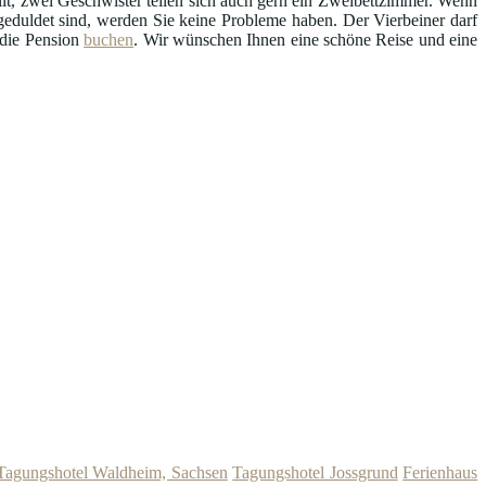
llt, zwei Geschwister teilen sich auch gern ein Zweibettzimmer. Wenn
uldet sind, werden Sie keine Probleme haben. Der Vierbeiner darf
 die Pension
buchen
. Wir wünschen Ihnen eine schöne Reise und eine
Tagungshotel Waldheim, Sachsen
Tagungshotel Jossgrund
Ferienhaus