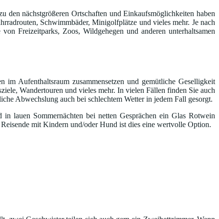
ut; zu den nächstgrößeren Ortschaften und Einkaufsmöglichkeiten haben
ahrradrouten, Schwimmbäder, Minigolfplätze und vieles mehr. Je nach
 von Freizeitparks, Zoos, Wildgehegen und anderen unterhaltsamen
ten im Aufenthaltsraum zusammensetzen und gemütliche Geselligkeit
sziele, Wandertouren und vieles mehr. In vielen Fällen finden Sie auch
hliche Abwechslung auch bei schlechtem Wetter in jedem Fall gesorgt.
nd in lauen Sommernächten bei netten Gesprächen ein Glas Rotwein
 Reisende mit Kindern und/oder Hund ist dies eine wertvolle Option.