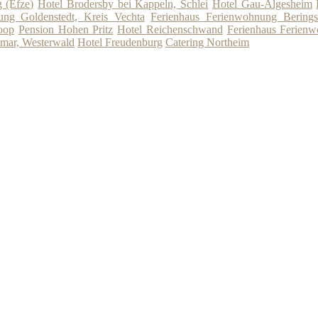
 (Efze)
Hotel Brodersby bei Kappeln, Schlei
Hotel Gau-Algesheim
ung Goldenstedt, Kreis Vechta
Ferienhaus Ferienwohnung Berings
oop
Pension Hohen Pritz
Hotel Reichenschwand
Ferienhaus Ferienw
mar, Westerwald
Hotel Freudenburg
Catering Northeim