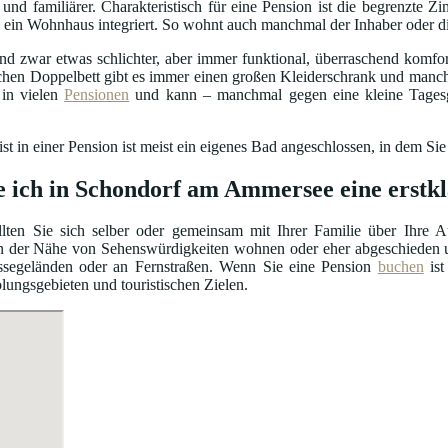
r und familiärer. Charakteristisch für eine Pension ist die begrenzte 
 in ein Wohnhaus integriert. So wohnt auch manchmal der Inhaber oder 
d zwar etwas schlichter, aber immer funktional, überraschend komfort
chen Doppelbett gibt es immer einen großen Kleiderschrank und manc
in vielen
Pensionen
und kann – manchmal gegen eine kleine Tagesg
t in einer Pension ist meist ein eigenes Bad angeschlossen, in dem Sie
e ich in Schondorf am Ammersee eine erstkl
lten Sie sich selber oder gemeinsam mit Ihrer Familie über Ihre 
n der Nähe von Sehenswürdigkeiten wohnen oder eher abgeschieden u
ssegeländen oder an Fernstraßen. Wenn Sie eine Pension
buchen
ist
olungsgebieten und touristischen Zielen.