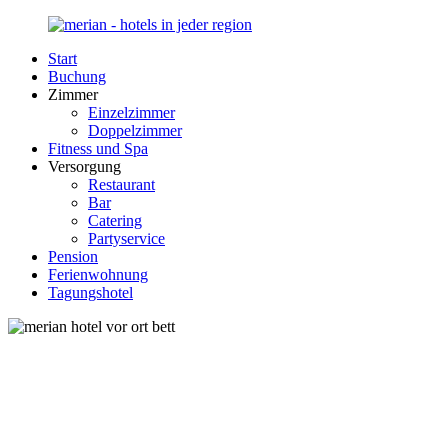
Zurück
zum
Start
Inhalt
Merian-
Ihr
Buchung
Hotel.de
Portal
Zimmer
für
Einzelzimmer
Hotels,
Doppelzimmer
Unterkunft
Fitness und Spa
und
Versorgung
Reisen
Restaurant
in
Bar
Deutschland
Catering
Partyservice
Pension
Ferienwohnung
Tagungshotel