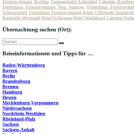
Ferienwohnung Rochau
Tagungshotel Andershof
Catering Homberg
Ferienhaus Ferienwohnung Neu Stassow
Ferienhaus Ferienwohn
Schussenried
Ferienhaus Ferienwohnung Klein Offenseth-Sparriesh
Karlsruhe Weststadt
Hotel Schkopau
Hotel Waghäusel
Catering Hada
Übernachtung suchen (Ort):
Suche
Suchen
nach:
Reiseinformationen und Tipps für …
Baden-Württemberg
Bayern
Berlin
Brandenburg
Bremen
Hamburg
Hessen
Mecklenburg-Vorpommern
Niedersachsen
Nordrhein-Westfalen
Rheinland-Pfalz
Sachsen
Sachsen-Anhalt