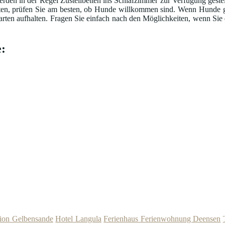
rden in der Regel Zustellbetten ins Schlafzimmer zur Verfügung geste
en, prüfen Sie am besten, ob Hunde willkommen sind. Wenn Hunde ged
arten aufhalten. Fragen Sie einfach nach den Möglichkeiten, wenn Sie
:
ion Gelbensande
Hotel Langula
Ferienhaus Ferienwohnung Deensen