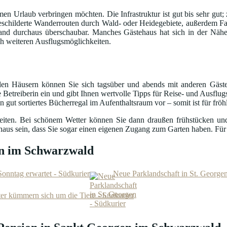
samen Urlaub verbringen möchten. Die Infrastruktur ist gut bis sehr g
usgeschilderte Wanderrouten durch Wald- oder Heidegebiete, außerdem F
nd durchaus überschaubar. Manches Gästehaus hat sich in der Nähe
ch weiteren Ausflugsmöglichkeiten.
ielen Häusern können Sie sich tagsüber und abends mit anderen Gäs
 Betreiberin ein und gibt Ihnen wertvolle Tipps für Reise- und Ausflug
gut sortiertes Bücherregal im Aufenthaltsraum vor – somit ist für frö
heiten. Bei schönem Wetter können Sie dann draußen frühstücken u
chaus sein, dass Sie sogar einen eigenen Zugang zum Garten haben. Für
en im Schwarzwald
onntag erwartet - Südkurier
Neue Parklandschaft in St. Georgen
iter kümmern sich um die Tiere - Südkurier