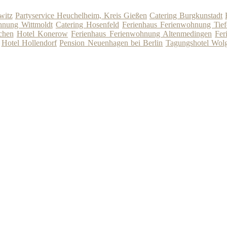
witz
Partyservice Heuchelheim, Kreis Gießen
Catering Burgkunstadt
hnung Wittmoldt
Catering Hosenfeld
Ferienhaus Ferienwohnung Tie
chen
Hotel Konerow
Ferienhaus Ferienwohnung Altenmedingen
Fer
Hotel Hollendorf
Pension Neuenhagen bei Berlin
Tagungshotel Wolg