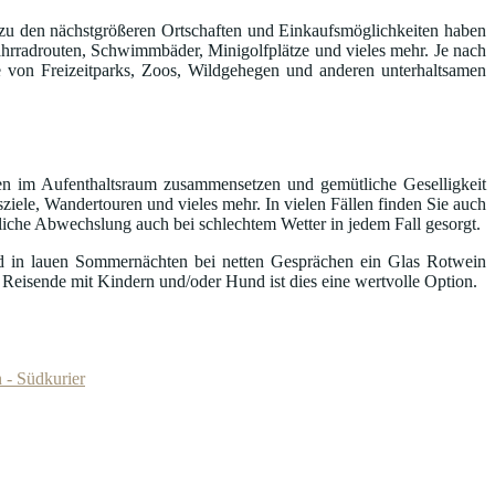
ut; zu den nächstgrößeren Ortschaften und Einkaufsmöglichkeiten haben
ahrradrouten, Schwimmbäder, Minigolfplätze und vieles mehr. Je nach
 von Freizeitparks, Zoos, Wildgehegen und anderen unterhaltsamen
ten im Aufenthaltsraum zusammensetzen und gemütliche Geselligkeit
sziele, Wandertouren und vieles mehr. In vielen Fällen finden Sie auch
hliche Abwechslung auch bei schlechtem Wetter in jedem Fall gesorgt.
nd in lauen Sommernächten bei netten Gesprächen ein Glas Rotwein
 Reisende mit Kindern und/oder Hund ist dies eine wertvolle Option.
 - Südkurier