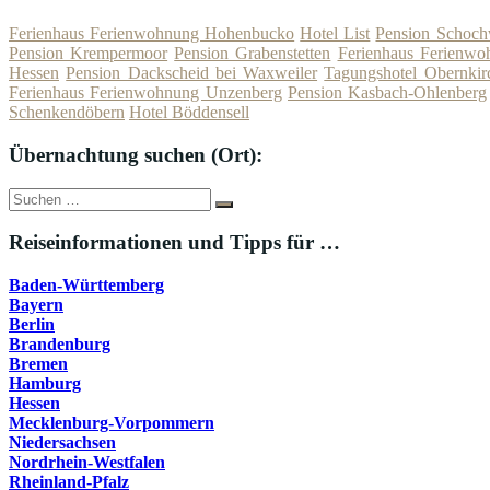
Ferienhaus Ferienwohnung Hohenbucko
Hotel List
Pension Schoch
Pension Krempermoor
Pension Grabenstetten
Ferienhaus Ferienwo
Hessen
Pension Dackscheid bei Waxweiler
Tagungshotel Obernkir
Ferienhaus Ferienwohnung Unzenberg
Pension Kasbach-Ohlenberg
Schenkendöbern
Hotel Böddensell
Übernachtung suchen (Ort):
Suche
Suchen
nach:
Reiseinformationen und Tipps für …
Baden-Württemberg
Bayern
Berlin
Brandenburg
Bremen
Hamburg
Hessen
Mecklenburg-Vorpommern
Niedersachsen
Nordrhein-Westfalen
Rheinland-Pfalz