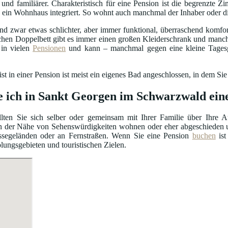
r und familiärer. Charakteristisch für eine Pension ist die begrenzte 
 in ein Wohnhaus integriert. So wohnt auch manchmal der Inhaber oder 
d zwar etwas schlichter, aber immer funktional, überraschend komfort
chen Doppelbett gibt es immer einen großen Kleiderschrank und manc
in vielen
Pensionen
und kann – manchmal gegen eine kleine Tagesg
t in einer Pension ist meist ein eigenes Bad angeschlossen, in dem Sie
e ich in Sankt Georgen im Schwarzwald ein
lten Sie sich selber oder gemeinsam mit Ihrer Familie über Ihre 
n der Nähe von Sehenswürdigkeiten wohnen oder eher abgeschieden u
ssegeländen oder an Fernstraßen. Wenn Sie eine Pension
buchen
ist
olungsgebieten und touristischen Zielen.