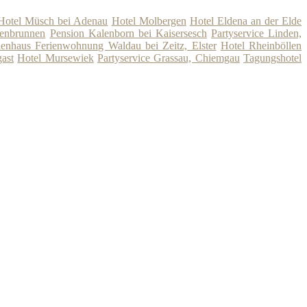
Hotel Müsch bei Adenau
Hotel Molbergen
Hotel Eldena an der Elde
fenbrunnen
Pension Kalenborn bei Kaisersesch
Partyservice Linden,
ienhaus Ferienwohnung Waldau bei Zeitz, Elster
Hotel Rheinböllen
ast
Hotel Mursewiek
Partyservice Grassau, Chiemgau
Tagungshotel