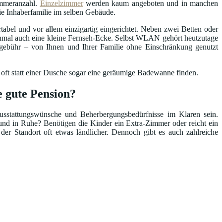
Zimmeranzahl.
Einzelzimmer
werden kaum angeboten und in manchen
die Inhaberfamilie im selben Gebäude.
abel und vor allem einzigartig eingerichtet. Neben zwei Betten oder
hmal auch eine kleine Fernseh-Ecke. Selbst WLAN gehört heutzutage
ebühr – von Ihnen und Ihrer Familie ohne Einschränkung genutzt
 oft statt einer Dusche sogar eine geräumige Badewanne finden.
e gute Pension?
Ausstattungswünsche und Beherbergungsbedürfnisse im Klaren sein.
nd in Ruhe? Benötigen die Kinder ein Extra-Zimmer oder reicht ein
 der Standort oft etwas ländlicher. Dennoch gibt es auch zahlreiche