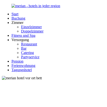
Zurück
zum
Start
Inhalt
Merian-
Ihr
Buchung
Hotel.de
Portal
Zimmer
für
Einzelzimmer
Hotels,
Doppelzimmer
Unterkunft
Fitness und Spa
und
Versorgung
Reisen
Restaurant
in
Bar
Deutschland
Catering
Partyservice
Pension
Ferienwohnung
Tagungshotel