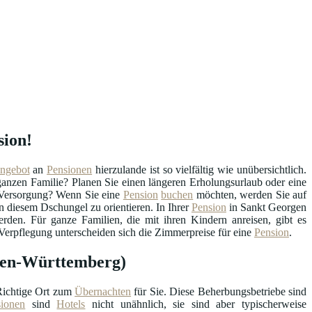
sion!
ngebot
an
Pensionen
hierzulande ist so vielfältig wie unübersichtlich.
r ganzen Familie? Planen Sie einen längeren Erholungsurlaub oder eine
e Versorgung? Wenn Sie eine
Pension
buchen
möchten, werden Sie auf
 diesem Dschungel zu orientieren. In Ihrer
Pension
in Sankt Georgen
den. Für ganze Familien, die mit ihren Kindern anreisen, gibt es
Verpflegung unterscheiden sich die Zimmerpreise für eine
Pension
.
aden-Württemberg)
Richtige Ort zum
Übernachten
für Sie. Diese Beherbungsbetriebe sind
sionen
sind
Hotels
nicht unähnlich, sie sind aber typischerweise