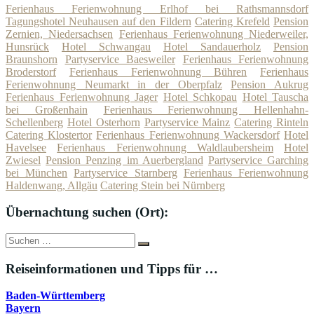
Ferienhaus Ferienwohnung Erlhof bei Rathsmannsdorf
Tagungshotel Neuhausen auf den Fildern
Catering Krefeld
Pension
Zernien, Niedersachsen
Ferienhaus Ferienwohnung Niederweiler,
Hunsrück
Hotel Schwangau
Hotel Sandauerholz
Pension
Braunshorn
Partyservice Baesweiler
Ferienhaus Ferienwohnung
Broderstorf
Ferienhaus Ferienwohnung Bühren
Ferienhaus
Ferienwohnung Neumarkt in der Oberpfalz
Pension Aukrug
Ferienhaus Ferienwohnung Jager
Hotel Schkopau
Hotel Tauscha
bei Großenhain
Ferienhaus Ferienwohnung Hellenhahn-
Schellenberg
Hotel Osterhorn
Partyservice Mainz
Catering Rinteln
Catering Klostertor
Ferienhaus Ferienwohnung Wackersdorf
Hotel
Havelsee
Ferienhaus Ferienwohnung Waldlaubersheim
Hotel
Zwiesel
Pension Penzing im Auerbergland
Partyservice Garching
bei München
Partyservice Starnberg
Ferienhaus Ferienwohnung
Haldenwang, Allgäu
Catering Stein bei Nürnberg
Übernachtung suchen (Ort):
Suche
Suchen
nach:
Reiseinformationen und Tipps für …
Baden-Württemberg
Bayern