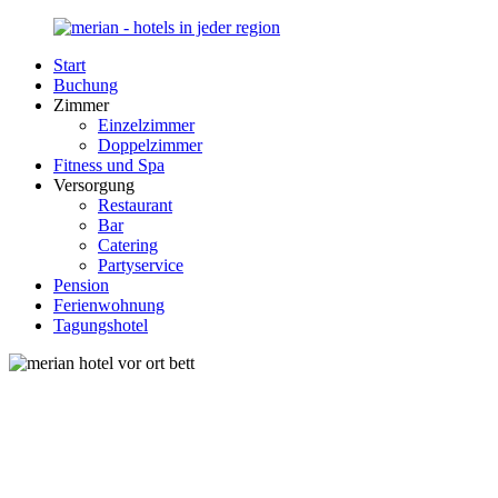
Zurück
zum
Start
Inhalt
Merian-
Ihr
Buchung
Hotel.de
Portal
Zimmer
für
Einzelzimmer
Hotels,
Doppelzimmer
Unterkunft
Fitness und Spa
und
Versorgung
Reisen
Restaurant
in
Bar
Deutschland
Catering
Partyservice
Pension
Ferienwohnung
Tagungshotel