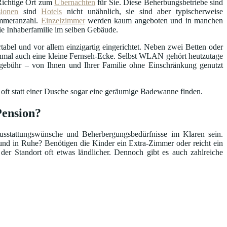
Richtige Ort zum
Übernachten
für Sie. Diese Beherbungsbetriebe sind
sionen
sind
Hotels
nicht unähnlich, sie sind aber typischerweise
Zimmeranzahl.
Einzelzimmer
werden kaum angeboten und in manchen
die Inhaberfamilie im selben Gebäude.
abel und vor allem einzigartig eingerichtet. Neben zwei Betten oder
hmal auch eine kleine Fernseh-Ecke. Selbst WLAN gehört heutzutage
ebühr – von Ihnen und Ihrer Familie ohne Einschränkung genutzt
 oft statt einer Dusche sogar eine geräumige Badewanne finden.
Pension?
Ausstattungswünsche und Beherbergungsbedürfnisse im Klaren sein.
nd in Ruhe? Benötigen die Kinder ein Extra-Zimmer oder reicht ein
 der Standort oft etwas ländlicher. Dennoch gibt es auch zahlreiche