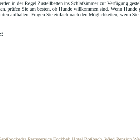
rden in der Regel Zustellbetten ins Schlafzimmer zur Verfügung geste
en, prüfen Sie am besten, ob Hunde willkommen sind. Wenn Hunde ged
arten aufhalten. Fragen Sie einfach nach den Möglichkeiten, wenn Sie
:
Großbockedra
Partyservice Fockbek
Hotel Roßbach, Wied
Pension Wei