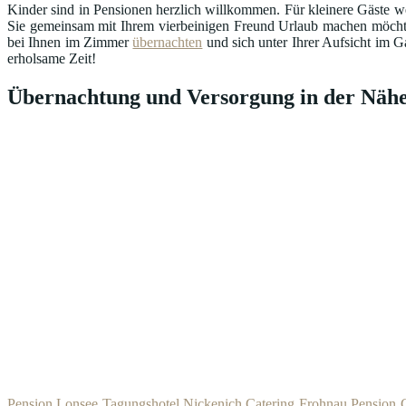
Kinder sind in Pensionen herzlich willkommen. Für kleinere Gäste we
Sie gemeinsam mit Ihrem vierbeinigen Freund Urlaub machen möcht
bei Ihnen im Zimmer
übernachten
und sich unter Ihrer Aufsicht im G
erholsame Zeit!
Übernachtung und Versorgung in der Nähe
Pension Lonsee
Tagungshotel Nickenich
Catering Frohnau
Pension 