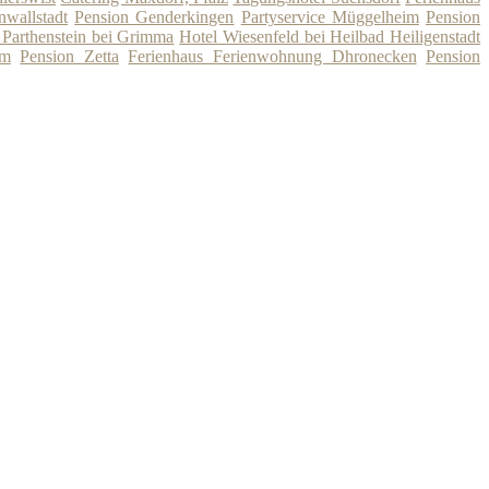
wallstadt
Pension Genderkingen
Partyservice Müggelheim
Pension
e Parthenstein bei Grimma
Hotel Wiesenfeld bei Heilbad Heiligenstadt
im
Pension Zetta
Ferienhaus Ferienwohnung Dhronecken
Pension