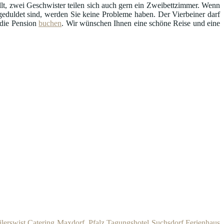
llt, zwei Geschwister teilen sich auch gern ein Zweibettzimmer. Wenn
uldet sind, werden Sie keine Probleme haben. Der Vierbeiner darf
 die Pension
buchen
. Wir wünschen Ihnen eine schöne Reise und eine
lerswist
Catering Maxdorf, Pfalz
Tagungshotel Suchsdorf
Ferienhaus