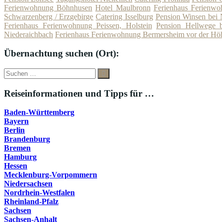
Ferienwohnung Böhnhusen
Hotel Maulbronn
Ferienhaus Ferienwo
Schwarzenberg / Erzgebirge
Catering Isselburg
Pension Winsen bei
Ferienhaus Ferienwohnung Peissen, Holstein
Pension Hellwege
Niederaichbach
Ferienhaus Ferienwohnung Bermersheim vor der Hö
Übernachtung suchen (Ort):
Suche
Suchen
nach:
Reiseinformationen und Tipps für …
Baden-Württemberg
Bayern
Berlin
Brandenburg
Bremen
Hamburg
Hessen
Mecklenburg-Vorpommern
Niedersachsen
Nordrhein-Westfalen
Rheinland-Pfalz
Sachsen
Sachsen-Anhalt