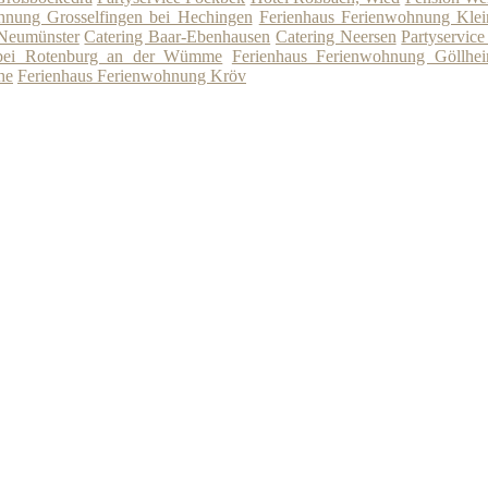
hnung Grosselfingen bei Hechingen
Ferienhaus Ferienwohnung Klein
 Neumünster
Catering Baar-Ebenhausen
Catering Neersen
Partyservic
 bei Rotenburg an der Wümme
Ferienhaus Ferienwohnung Göllhe
he
Ferienhaus Ferienwohnung Kröv