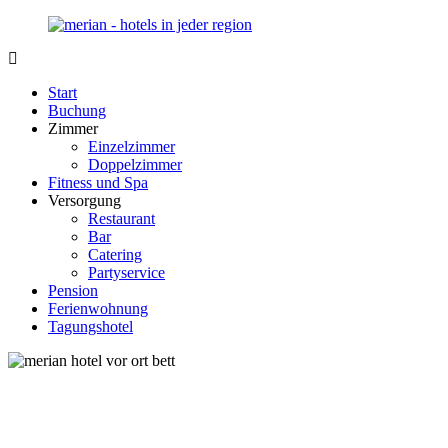
Zurück
zum
Inhalt
Merian-
Ihr
Hotel.de
Portal
Start
für
Buchung
Hotels,
Zimmer
Unterkunft
Einzelzimmer
und
Doppelzimmer
Reisen
Fitness und Spa
in
Versorgung
Deutschland
Restaurant
Bar
Catering
Partyservice
Pension
Ferienwohnung
Tagungshotel