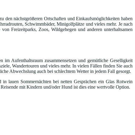
ut; zu den nächstgrößeren Ortschaften und Einkaufsmöglichkeiten haben
ahrradrouten, Schwimmbäder, Minigolfplätze und vieles mehr. Je nach
 von Freizeitparks, Zoos, Wildgehegen und anderen unterhaltsamen
ten im Aufenthaltsraum zusammensetzen und gemütliche Geselligkeit
sziele, Wandertouren und vieles mehr. In vielen Fällen finden Sie auch
hliche Abwechslung auch bei schlechtem Wetter in jedem Fall gesorgt.
nd in lauen Sommernächten bei netten Gesprächen ein Glas Rotwein
 Reisende mit Kindern und/oder Hund ist dies eine wertvolle Option.