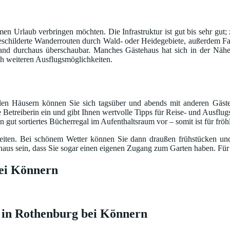
samen Urlaub verbringen möchten. Die Infrastruktur ist gut bis sehr g
usgeschilderte Wanderrouten durch Wald- oder Heidegebiete, außerdem F
nd durchaus überschaubar. Manches Gästehaus hat sich in der Nähe
ch weiteren Ausflugsmöglichkeiten.
ielen Häusern können Sie sich tagsüber und abends mit anderen Gäs
 Betreiberin ein und gibt Ihnen wertvolle Tipps für Reise- und Ausflug
gut sortiertes Bücherregal im Aufenthaltsraum vor – somit ist für frö
heiten. Bei schönem Wetter können Sie dann draußen frühstücken u
chaus sein, dass Sie sogar einen eigenen Zugang zum Garten haben. Für
bei Könnern
n in Rothenburg bei Könnern