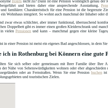
anonyme
Hotels
nicht zu? Dann ist eine Pension womöglich genau der 
bergeführt und bieten daher eine ansprechende Ausstattung.
Pen
r und familiärer. Charakteristisch für eine Pension ist die begrenzte 
 in ein Wohnhaus integriert. So wohnt auch manchmal der Inhaber oder 
d zwar etwas schlichter, aber immer funktional, überraschend komfort
chen Doppelbett gibt es immer einen großen Kleiderschrank und manc
in vielen
Pensionen
und kann – manchmal gegen eine kleine Tagesg
t in einer Pension ist meist ein eigenes Bad angeschlossen, in dem Sie
e ich in Rothenburg bei Könnern eine gute 
lten Sie sich selber oder gemeinsam mit Ihrer Familie über Ihre 
n der Nähe von Sehenswürdigkeiten wohnen oder eher abgeschieden u
ssegeländen oder an Fernstraßen. Wenn Sie eine Pension
buchen
ist
olungsgebieten und touristischen Zielen.