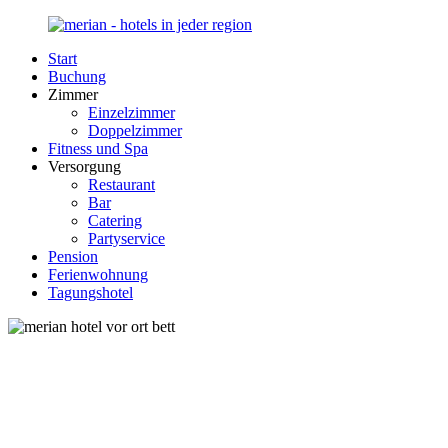
Zurück
zum
Start
Inhalt
Merian-
Ihr
Buchung
Hotel.de
Portal
Zimmer
für
Einzelzimmer
Hotels,
Doppelzimmer
Unterkunft
Fitness und Spa
und
Versorgung
Reisen
Restaurant
in
Bar
Deutschland
Catering
Partyservice
Pension
Ferienwohnung
Tagungshotel