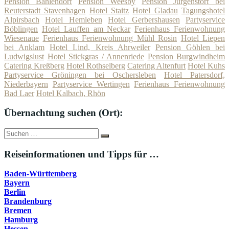
Pension Bahlendorf
Pension Weesby
Pension Jürgenstorf bei
Reuterstadt Stavenhagen
Hotel Staitz
Hotel Gladau
Tagungshotel
Alpirsbach
Hotel Hemleben
Hotel Gerbershausen
Partyservice
Böblingen
Hotel Lauffen am Neckar
Ferienhaus Ferienwohnung
Wiesenaue
Ferienhaus Ferienwohnung Mühl Rosin
Hotel Liepen
bei Anklam
Hotel Lind, Kreis Ahrweiler
Pension Göhlen bei
Ludwigslust
Hotel Stickgras / Annenriede
Pension Burgwindheim
Catering Kreßberg
Hotel Rothselberg
Catering Altenfurt
Hotel Kuhs
Partyservice Gröningen bei Oschersleben
Hotel Patersdorf,
Niederbayern
Partyservice Wertingen
Ferienhaus Ferienwohnung
Bad Laer
Hotel Kalbach, Rhön
Übernachtung suchen (Ort):
Suche
Suchen
nach:
Reiseinformationen und Tipps für …
Baden-Württemberg
Bayern
Berlin
Brandenburg
Bremen
Hamburg
Hessen