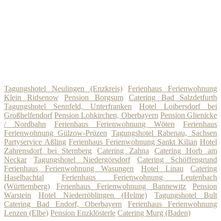
Tagungshotel Neulingen (Enzkreis)
Ferienhaus Ferienwohnung
Klein Ridsenow
Pension Borgsum
Catering Bad Salzdetfurth
Tagungshotel Sennfeld, Unterfranken
Hotel Loibersdorf bei
Großhelfendorf
Pension Lohkirchen, Oberbayern
Pension Glienicke
/ Nordbahn
Ferienhaus Ferienwohnung Wöten
Ferienhaus
Ferienwohnung Gülzow-Prüzen
Tagungshotel Rabenau, Sachsen
Partyservice Aßling
Ferienhaus Ferienwohnung Sankt Kilian
Hotel
Zahrensdorf bei Sternberg
Catering Zahna
Catering Horb am
Neckar
Tagungshotel Niedergörsdorf
Catering Schöffengrund
Ferienhaus Ferienwohnung Wasungen
Hotel Linau
Catering
Haselbachtal
Ferienhaus Ferienwohnung Leutenbach
(Württemberg)
Ferienhaus Ferienwohnung Bannewitz
Pension
Warstein
Hotel Niederröblingen (Helme)
Tagungshotel Bult
Catering Bad Endorf, Oberbayern
Ferienhaus Ferienwohnung
Lenzen (Elbe)
Pension Enzklösterle
Catering Murg (Baden)