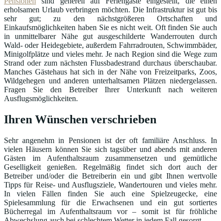
Pensionen
sind generell auf Feriengäste eingestellt, die einen
erholsamen Urlaub verbringen möchten. Die Infrastruktur ist gut bis
sehr gut; zu den nächstgrößeren Ortschaften und
Einkaufsmöglichkeiten haben Sie es nicht weit. Oft finden Sie auch
in unmittelbarer Nähe gut ausgeschilderte Wanderrouten durch
Wald- oder Heidegebiete, außerdem Fahrradrouten, Schwimmbäder,
Minigolfplätze und vieles mehr. Je nach Region sind die Wege zum
Strand oder zum nächsten Flussbadestrand durchaus überschaubar.
Manches Gästehaus hat sich in der Nähe von Freizeitparks, Zoos,
Wildgehegen und anderen unterhaltsamen Plätzen niedergelassen.
Fragen Sie den Betreiber Ihrer Unterkunft nach weiteren
Ausflugsmöglichkeiten.
Ihren Wünschen verschrieben
Sehr angenehm in Pensionen ist der oft familiäre Anschluss. In
vielen Häusern können Sie sich tagsüber und abends mit anderen
Gästen im Aufenthaltsraum zusammensetzen und gemütliche
Geselligkeit genießen. Regelmäßig findet sich dort auch der
Betreiber und/oder die Betreiberin ein und gibt Ihnen wertvolle
Tipps für Reise- und Ausflugsziele, Wandertouren und vieles mehr.
In vielen Fällen finden Sie auch eine Spielzeugecke, eine
Spielesammlung für die Erwachsenen und ein gut sortiertes
Bücherregal im Aufenthaltsraum vor – somit ist für fröhliche
Abwechslung auch bei schlechtem Wetter in jedem Fall gesorgt.