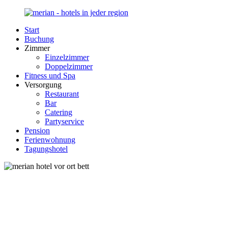
Zurück
zum
Start
Inhalt
Merian-
Ihr
Buchung
Hotel.de
Portal
Zimmer
für
Einzelzimmer
Hotels,
Doppelzimmer
Unterkunft
Fitness und Spa
und
Versorgung
Reisen
Restaurant
in
Bar
Deutschland
Catering
Partyservice
Pension
Ferienwohnung
Tagungshotel