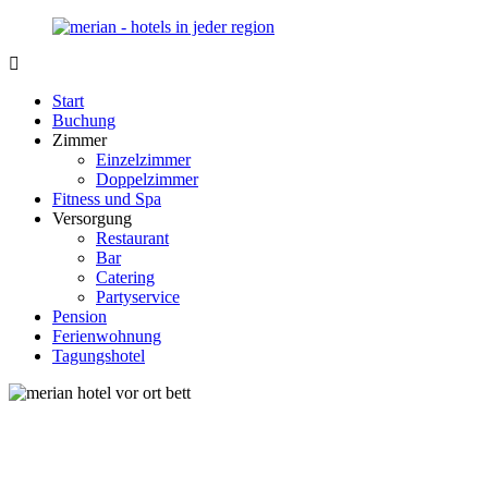
Zurück
zum
Inhalt
Merian-
Ihr
Hotel.de
Portal
Start
für
Buchung
Hotels,
Zimmer
Unterkunft
Einzelzimmer
und
Doppelzimmer
Reisen
Fitness und Spa
in
Versorgung
Deutschland
Restaurant
Bar
Catering
Partyservice
Pension
Ferienwohnung
Tagungshotel