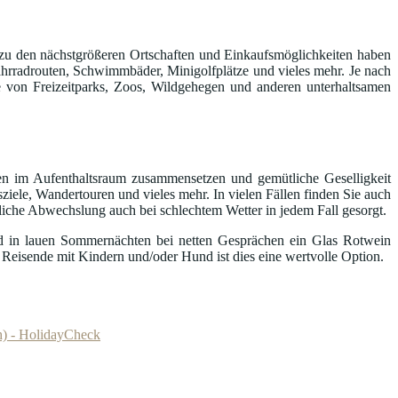
ut; zu den nächstgrößeren Ortschaften und Einkaufsmöglichkeiten haben
ahrradrouten, Schwimmbäder, Minigolfplätze und vieles mehr. Je nach
 von Freizeitparks, Zoos, Wildgehegen und anderen unterhaltsamen
ten im Aufenthaltsraum zusammensetzen und gemütliche Geselligkeit
sziele, Wandertouren und vieles mehr. In vielen Fällen finden Sie auch
hliche Abwechslung auch bei schlechtem Wetter in jedem Fall gesorgt.
nd in lauen Sommernächten bei netten Gesprächen ein Glas Rotwein
 Reisende mit Kindern und/oder Hund ist dies eine wertvolle Option.
h) - HolidayCheck