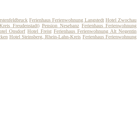
stenfeldbruck
Ferienhaus Ferienwohnung Langstedt
Hotel Zwochau
Kreis Freudenstadt)
Pension Nesebanz
Ferienhaus Ferienwohnung
otel Onsdorf
Hotel Freist
Ferienhaus Ferienwohnung Alt Negentin
cken
Hotel Steinsberg, Rhein-Lahn-Kreis
Ferienhaus Ferienwohnung