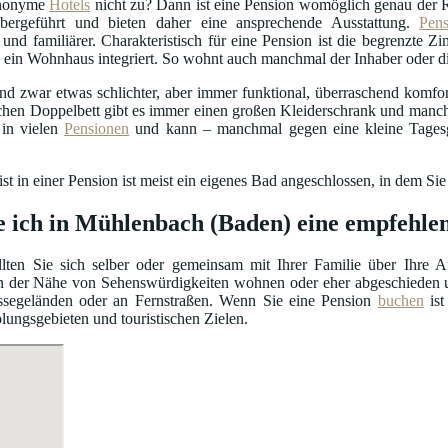
anonyme
Hotels
nicht zu? Dann ist eine Pension womöglich genau der 
bergeführt und bieten daher eine ansprechende Ausstattung.
Pen
r und familiärer. Charakteristisch für eine Pension ist die begrenzte 
 in ein Wohnhaus integriert. So wohnt auch manchmal der Inhaber oder 
d zwar etwas schlichter, aber immer funktional, überraschend komfort
chen Doppelbett gibt es immer einen großen Kleiderschrank und manc
in vielen
Pensionen
und kann – manchmal gegen eine kleine Tagesg
t in einer Pension ist meist ein eigenes Bad angeschlossen, in dem Sie
e ich in Mühlenbach (Baden) eine empfehle
lten Sie sich selber oder gemeinsam mit Ihrer Familie über Ihre 
n der Nähe von Sehenswürdigkeiten wohnen oder eher abgeschieden u
ssegeländen oder an Fernstraßen. Wenn Sie eine Pension
buchen
ist
olungsgebieten und touristischen Zielen.