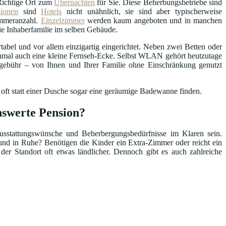
Richtige Ort zum
Übernachten
für Sie. Diese Beherbungsbetriebe sind
sionen
sind
Hotels
nicht unähnlich, sie sind aber typischerweise
Zimmeranzahl.
Einzelzimmer
werden kaum angeboten und in manchen
die Inhaberfamilie im selben Gebäude.
abel und vor allem einzigartig eingerichtet. Neben zwei Betten oder
hmal auch eine kleine Fernseh-Ecke. Selbst WLAN gehört heutzutage
ebühr – von Ihnen und Ihrer Familie ohne Einschränkung genutzt
 oft statt einer Dusche sogar eine geräumige Badewanne finden.
nswerte Pension?
Ausstattungswünsche und Beherbergungsbedürfnisse im Klaren sein.
nd in Ruhe? Benötigen die Kinder ein Extra-Zimmer oder reicht ein
 der Standort oft etwas ländlicher. Dennoch gibt es auch zahlreiche