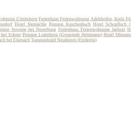
wohnung Crinitzberg
Ferienhaus Ferienwohnung Adelshofen, Kreis Für
gedorf
Hotel Steinächle
Pension Kaschenbach
Hotel Schopfloch (
nsion Sevenig bei Neuerburg
Ferienhaus Ferienwohnung Jaebetz
H
 bei Erkner
Pension Lotenberg (Gemeinde Heiningen)
Hotel Dhrone
ach bei Eisenach
Tagungshotel Neulingen (Enzkreis)