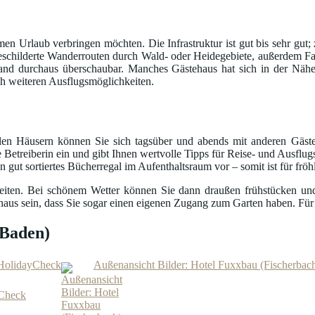
samen Urlaub verbringen möchten. Die Infrastruktur ist gut bis sehr g
usgeschilderte Wanderrouten durch Wald- oder Heidegebiete, außerdem F
nd durchaus überschaubar. Manches Gästehaus hat sich in der Nähe
ch weiteren Ausflugsmöglichkeiten.
ielen Häusern können Sie sich tagsüber und abends mit anderen Gäs
 Betreiberin ein und gibt Ihnen wertvolle Tipps für Reise- und Ausflug
gut sortiertes Bücherregal im Aufenthaltsraum vor – somit ist für frö
heiten. Bei schönem Wetter können Sie dann draußen frühstücken u
chaus sein, dass Sie sogar einen eigenen Zugang zum Garten haben. Für
(Baden)
- HolidayCheck
Außenansicht Bilder: Hotel Fuxxbau (Fischerbac
yCheck