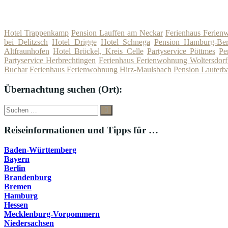
Hotel Trappenkamp
Pension Lauffen am Neckar
Ferienhaus Ferien
bei Delitzsch
Hotel Drigge
Hotel Schnega
Pension Hamburg-Ber
Altfraunhofen
Hotel Bröckel, Kreis Celle
Partyservice Pöttmes
Pe
Partyservice Herbrechtingen
Ferienhaus Ferienwohnung Woltersdorf
Buchar
Ferienhaus Ferienwohnung Hirz-Maulsbach
Pension Lauterb
Übernachtung suchen (Ort):
Suche
Suchen
nach:
Reiseinformationen und Tipps für …
Baden-Württemberg
Bayern
Berlin
Brandenburg
Bremen
Hamburg
Hessen
Mecklenburg-Vorpommern
Niedersachsen