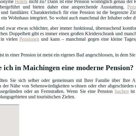
anonyme
Hotels
nicht zu? Dann ist eine Pension womöglich genau der 
bergeführt und bieten daher eine ansprechende Ausstattung.
Pen
r und familiärer. Charakteristisch für eine Pension ist die begrenzte 
 in ein Wohnhaus integriert. So wohnt auch manchmal der Inhaber oder 
d zwar etwas schlichter, aber immer funktional, überraschend komfort
chen Doppelbett gibt es immer einen großen Kleiderschrank und manc
in vielen
Pensionen
und kann – manchmal gegen eine kleine Tagesg
t in einer Pension ist meist ein eigenes Bad angeschlossen, in dem Sie
e ich in Maichingen eine moderne Pension?
lten Sie sich selber oder gemeinsam mit Ihrer Familie über Ihre 
n der Nähe von Sehenswürdigkeiten wohnen oder eher abgeschieden u
ssegeländen oder an Fernstraßen. Wenn Sie eine Pension
buchen
ist
olungsgebieten und touristischen Zielen.