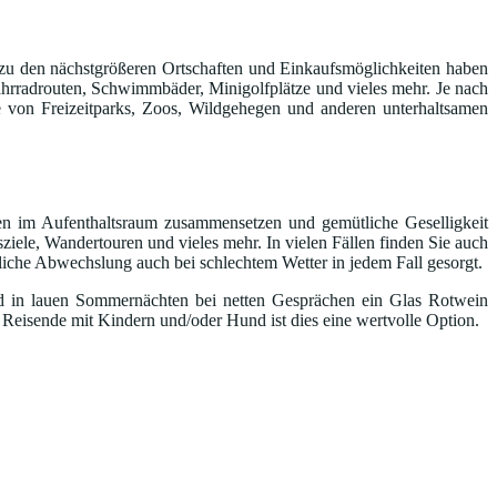
ut; zu den nächstgrößeren Ortschaften und Einkaufsmöglichkeiten haben
ahrradrouten, Schwimmbäder, Minigolfplätze und vieles mehr. Je nach
 von Freizeitparks, Zoos, Wildgehegen und anderen unterhaltsamen
ten im Aufenthaltsraum zusammensetzen und gemütliche Geselligkeit
sziele, Wandertouren und vieles mehr. In vielen Fällen finden Sie auch
hliche Abwechslung auch bei schlechtem Wetter in jedem Fall gesorgt.
nd in lauen Sommernächten bei netten Gesprächen ein Glas Rotwein
 Reisende mit Kindern und/oder Hund ist dies eine wertvolle Option.