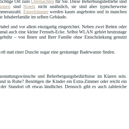
Richtige Ort zum
Übernachten
für Sie. Diese Beherbungsbetriebe sind
sionen
sind
Hotels
nicht unähnlich, sie sind aber typischerweise
Zimmeranzahl.
Einzelzimmer
werden kaum angeboten und in manchen
die Inhaberfamilie im selben Gebäude.
abel und vor allem einzigartig eingerichtet. Neben zwei Betten oder
hmal auch eine kleine Fernseh-Ecke. Selbst WLAN gehört heutzutage
ebühr – von Ihnen und Ihrer Familie ohne Einschränkung genutzt
 oft statt einer Dusche sogar eine geräumige Badewanne finden.
Ausstattungswünsche und Beherbergungsbedürfnisse im Klaren sein.
nd in Ruhe? Benötigen die Kinder ein Extra-Zimmer oder reicht ein
 der Standort oft etwas ländlicher. Dennoch gibt es auch zahlreiche