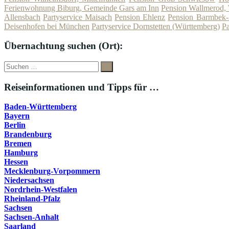
Ferienwohnung Biburg, Gemeinde Gars am Inn
Pension Wallmerod,
Allensbach
Partyservice Maisach
Pension Ehlenz
Pension Barmbek
Deisenhofen bei München
Partyservice Dornstetten (Württemberg)
Pa
Übernachtung suchen (Ort):
Suche
Suchen
nach:
Reiseinformationen und Tipps für …
Baden-Württemberg
Bayern
Berlin
Brandenburg
Bremen
Hamburg
Hessen
Mecklenburg-Vorpommern
Niedersachsen
Nordrhein-Westfalen
Rheinland-Pfalz
Sachsen
Sachsen-Anhalt
Saarland