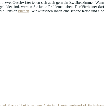
llt, zwei Geschwister teilen sich auch gern ein Zweibettzimmer. Wenn
uldet sind, werden Sie keine Probleme haben. Der Vierbeiner darf
 die Pension
buchen
. Wir wünschen Ihnen eine schöne Reise und eine
otel Poxdorf bei Eisenberg
Catering Langenwetzendorf
Ferienhaus