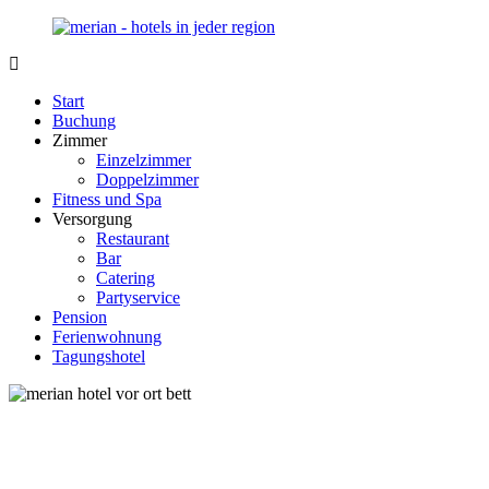
Zurück
zum
Inhalt
Merian-
Ihr
Hotel.de
Portal
Start
für
Buchung
Hotels,
Zimmer
Unterkunft
Einzelzimmer
und
Doppelzimmer
Reisen
Fitness und Spa
in
Versorgung
Deutschland
Restaurant
Bar
Catering
Partyservice
Pension
Ferienwohnung
Tagungshotel