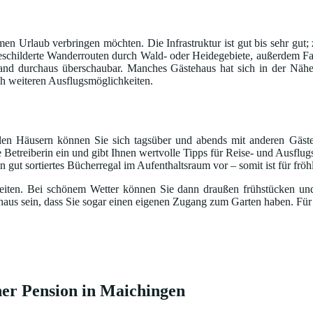
samen Urlaub verbringen möchten. Die Infrastruktur ist gut bis sehr g
usgeschilderte Wanderrouten durch Wald- oder Heidegebiete, außerdem F
nd durchaus überschaubar. Manches Gästehaus hat sich in der Nähe
ch weiteren Ausflugsmöglichkeiten.
ielen Häusern können Sie sich tagsüber und abends mit anderen Gäs
 Betreiberin ein und gibt Ihnen wertvolle Tipps für Reise- und Ausflug
gut sortiertes Bücherregal im Aufenthaltsraum vor – somit ist für frö
heiten. Bei schönem Wetter können Sie dann draußen frühstücken u
chaus sein, dass Sie sogar einen eigenen Zugang zum Garten haben. Für
ner Pension in Maichingen