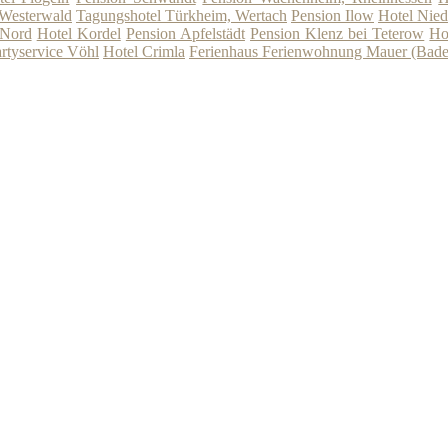
 Westerwald
Tagungshotel Türkheim, Wertach
Pension Ilow
Hotel Nied
-Nord
Hotel Kordel
Pension Apfelstädt
Pension Klenz bei Teterow
Ho
rtyservice Vöhl
Hotel Crimla
Ferienhaus Ferienwohnung Mauer (Bade