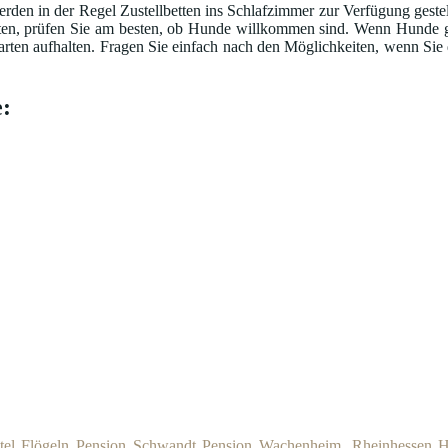
rden in der Regel Zustellbetten ins Schlafzimmer zur Verfügung geste
en, prüfen Sie am besten, ob Hunde willkommen sind. Wenn Hunde ged
arten aufhalten. Fragen Sie einfach nach den Möglichkeiten, wenn Sie
:
tel Flögeln
Pension Schwandt
Pension Wachenheim, Rheinhessen
H