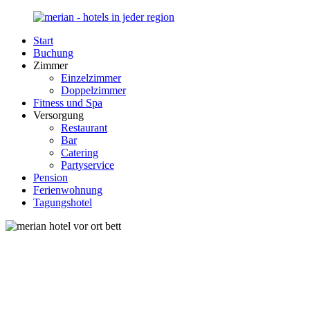
Zurück
zum
Start
Inhalt
Merian-
Ihr
Buchung
Hotel.de
Portal
Zimmer
für
Einzelzimmer
Hotels,
Doppelzimmer
Unterkunft
Fitness und Spa
und
Versorgung
Reisen
Restaurant
in
Bar
Deutschland
Catering
Partyservice
Pension
Ferienwohnung
Tagungshotel