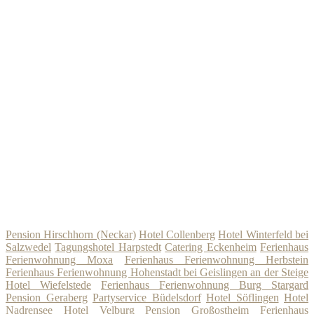
Pension Hirschhorn (Neckar)
Hotel Collenberg
Hotel Winterfeld bei
Salzwedel
Tagungshotel Harpstedt
Catering Eckenheim
Ferienhaus
Ferienwohnung Moxa
Ferienhaus Ferienwohnung Herbstein
Ferienhaus Ferienwohnung Hohenstadt bei Geislingen an der Steige
Hotel Wiefelstede
Ferienhaus Ferienwohnung Burg Stargard
Pension Geraberg
Partyservice Büdelsdorf
Hotel Söflingen
Hotel
Nadrensee
Hotel Velburg
Pension Großostheim
Ferienhaus