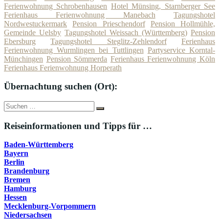
Ferienwohnung Schrobenhausen
Hotel Münsing, Starnberger See
Ferienhaus Ferienwohnung Manebach
Tagungshotel
Nordwestuckermark
Pension Prieschendorf
Pension Hollmühle,
Gemeinde Uelsby
Tagungshotel Weissach (Württemberg)
Pension
Ebersburg
Tagungshotel Steglitz-Zehlendorf
Ferienhaus
Ferienwohnung Wurmlingen bei Tuttlingen
Partyservice Korntal-
Münchingen
Pension Sömmerda
Ferienhaus Ferienwohnung Köln
Ferienhaus Ferienwohnung Horperath
Übernachtung suchen (Ort):
Suche
Suchen
nach:
Reiseinformationen und Tipps für …
Baden-Württemberg
Bayern
Berlin
Brandenburg
Bremen
Hamburg
Hessen
Mecklenburg-Vorpommern
Niedersachsen