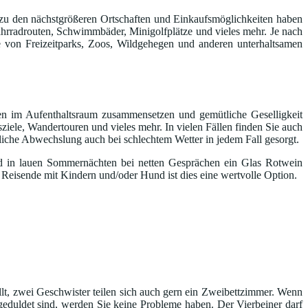
ut; zu den nächstgrößeren Ortschaften und Einkaufsmöglichkeiten haben
ahrradrouten, Schwimmbäder, Minigolfplätze und vieles mehr. Je nach
 von Freizeitparks, Zoos, Wildgehegen und anderen unterhaltsamen
ten im Aufenthaltsraum zusammensetzen und gemütliche Geselligkeit
sziele, Wandertouren und vieles mehr. In vielen Fällen finden Sie auch
hliche Abwechslung auch bei schlechtem Wetter in jedem Fall gesorgt.
nd in lauen Sommernächten bei netten Gesprächen ein Glas Rotwein
 Reisende mit Kindern und/oder Hund ist dies eine wertvolle Option.
llt, zwei Geschwister teilen sich auch gern ein Zweibettzimmer. Wenn
uldet sind, werden Sie keine Probleme haben. Der Vierbeiner darf