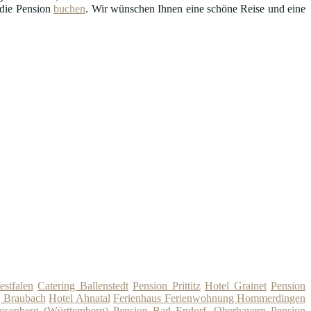
 die Pension
buchen
. Wir wünschen Ihnen eine schöne Reise und eine
estfalen
Catering Ballenstedt
Pension Prittitz
Hotel Grainet
Pension
g Braubach
Hotel Ahnatal
Ferienhaus Ferienwohnung Hommerdingen
osenberg (Württemberg)
Pension Bad Endorf, Oberbayern
Pension