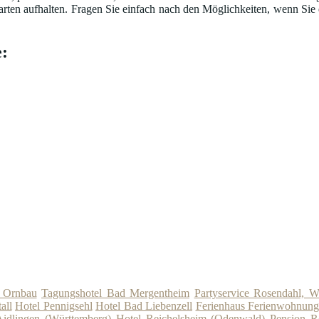
arten aufhalten. Fragen Sie einfach nach den Möglichkeiten, wenn Sie
:
 Ornbau
Tagungshotel Bad Mergentheim
Partyservice Rosendahl, W
all
Hotel Pennigsehl
Hotel Bad Liebenzell
Ferienhaus Ferienwohnun
Aidlingen (Württemberg)
Hotel Reichelsheim (Odenwald)
Pension R