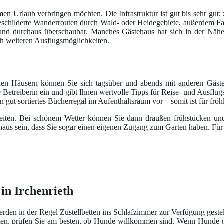
samen Urlaub verbringen möchten. Die Infrastruktur ist gut bis sehr g
usgeschilderte Wanderrouten durch Wald- oder Heidegebiete, außerdem F
nd durchaus überschaubar. Manches Gästehaus hat sich in der Nähe
ch weiteren Ausflugsmöglichkeiten.
ielen Häusern können Sie sich tagsüber und abends mit anderen Gäs
 Betreiberin ein und gibt Ihnen wertvolle Tipps für Reise- und Ausflug
gut sortiertes Bücherregal im Aufenthaltsraum vor – somit ist für frö
heiten. Bei schönem Wetter können Sie dann draußen frühstücken u
chaus sein, dass Sie sogar einen eigenen Zugang zum Garten haben. Für
in Irchenrieth
rden in der Regel Zustellbetten ins Schlafzimmer zur Verfügung geste
en, prüfen Sie am besten, ob Hunde willkommen sind. Wenn Hunde ged