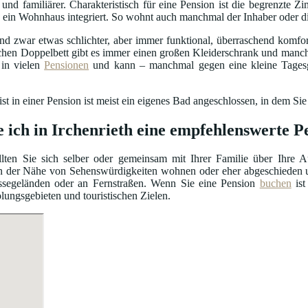
r und familiärer. Charakteristisch für eine Pension ist die begrenzte 
 in ein Wohnhaus integriert. So wohnt auch manchmal der Inhaber oder 
d zwar etwas schlichter, aber immer funktional, überraschend komfort
chen Doppelbett gibt es immer einen großen Kleiderschrank und manc
in vielen
Pensionen
und kann – manchmal gegen eine kleine Tagesg
t in einer Pension ist meist ein eigenes Bad angeschlossen, in dem Sie
e ich in Irchenrieth eine empfehlenswerte P
lten Sie sich selber oder gemeinsam mit Ihrer Familie über Ihre 
n der Nähe von Sehenswürdigkeiten wohnen oder eher abgeschieden u
ssegeländen oder an Fernstraßen. Wenn Sie eine Pension
buchen
ist
olungsgebieten und touristischen Zielen.