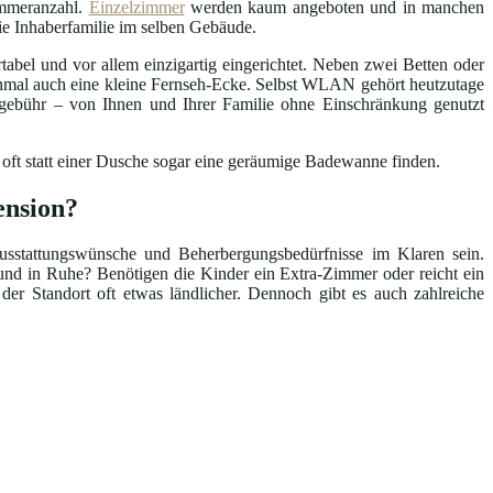
Zimmeranzahl.
Einzelzimmer
werden kaum angeboten und in manchen
die Inhaberfamilie im selben Gebäude.
abel und vor allem einzigartig eingerichtet. Neben zwei Betten oder
hmal auch eine kleine Fernseh-Ecke. Selbst WLAN gehört heutzutage
ebühr – von Ihnen und Ihrer Familie ohne Einschränkung genutzt
 oft statt einer Dusche sogar eine geräumige Badewanne finden.
ension?
Ausstattungswünsche und Beherbergungsbedürfnisse im Klaren sein.
nd in Ruhe? Benötigen die Kinder ein Extra-Zimmer oder reicht ein
 der Standort oft etwas ländlicher. Dennoch gibt es auch zahlreiche