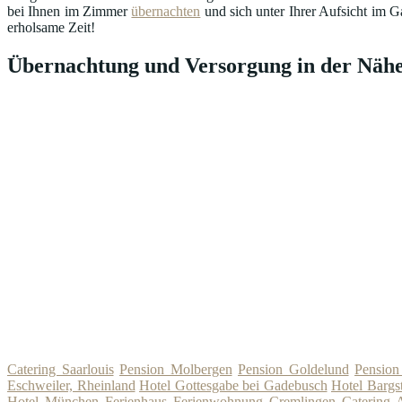
bei Ihnen im Zimmer
übernachten
und sich unter Ihrer Aufsicht im G
erholsame Zeit!
Übernachtung und Versorgung in der Nähe
Catering Saarlouis
Pension Molbergen
Pension Goldelund
Pension
Eschweiler, Rheinland
Hotel Gottesgabe bei Gadebusch
Hotel Bargst
Hotel München
Ferienhaus Ferienwohnung Cremlingen
Catering 