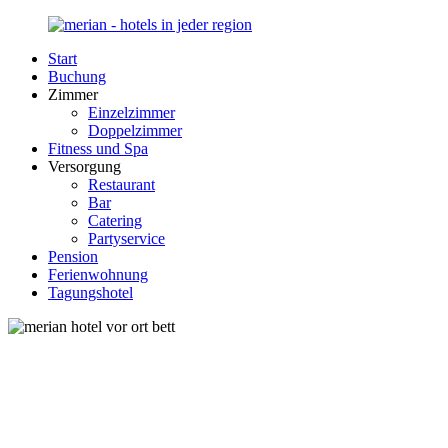
Zurück
zum
Start
Inhalt
Merian-
Ihr
Buchung
Hotel.de
Portal
Zimmer
für
Einzelzimmer
Hotels,
Doppelzimmer
Unterkunft
Fitness und Spa
und
Versorgung
Reisen
Restaurant
in
Bar
Deutschland
Catering
Partyservice
Pension
Ferienwohnung
Tagungshotel