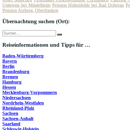
Unteregg bei Mindelheim
Pension Hohenfelde bei Bad Doberan
Pe
Pension Arzberg, Oberfranken
Übernachtung suchen (Ort):
Suche
Suchen
nach:
Reiseinformationen und Tipps für …
Baden-Württemberg
Bayern
Berlin
Brandenburg
Bremen
Hamburg
Hessen
Mecklenburg-Vorpommern
Niedersachsen
Nordrhein-Westfalen
Rheinland-Pfalz
Sachsen
Sachsen-Anhalt
Saarland
Schleswig-Holstein