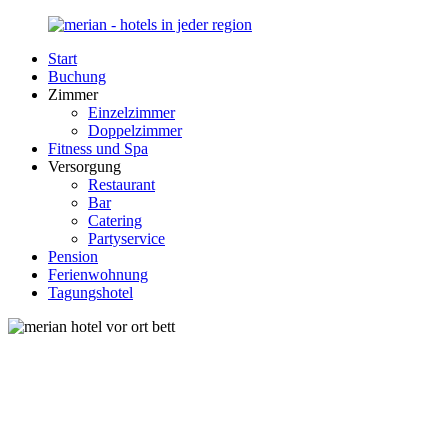
Zurück
zum
Start
Inhalt
Merian-
Ihr
Buchung
Hotel.de
Portal
Zimmer
für
Einzelzimmer
Hotels,
Doppelzimmer
Unterkunft
Fitness und Spa
und
Versorgung
Reisen
Restaurant
in
Bar
Deutschland
Catering
Partyservice
Pension
Ferienwohnung
Tagungshotel