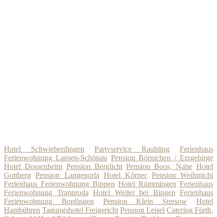
Hotel Schwieberdingen
Partyservice Raubling
Ferienhaus
Ferienwohnung Lansen-Schönau
Pension Börnichen / Erzgebirge
Hotel Dossenheim
Pension Berglicht
Pension Boos, Nahe
Hotel
Gottberg
Pension Langenorla
Hotel Körner
Pension Weihmichl
Ferienhaus Ferienwohnung Bippen
Hotel Rümmingen
Ferienhaus
Ferienwohnung Trannroda
Hotel Weiler bei Bingen
Ferienhaus
Ferienwohnung Bopfingen
Pension Klein Stresow
Hotel
Hambühren
Tagungshotel Freigericht
Pension Leisel
Catering Fürth,