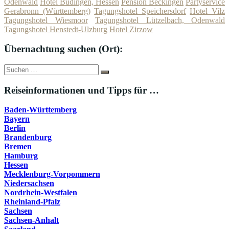
Odenwald
Hotel Büdingen, Hessen
Pension Beckingen
Partyservice
Gerabronn (Württemberg)
Tagungshotel Speichersdorf
Hotel Vilz
Tagungshotel Wiesmoor
Tagungshotel Lützelbach, Odenwald
Tagungshotel Henstedt-Ulzburg
Hotel Zirzow
Übernachtung suchen (Ort):
Suche
Suchen
nach:
Reiseinformationen und Tipps für …
Baden-Württemberg
Bayern
Berlin
Brandenburg
Bremen
Hamburg
Hessen
Mecklenburg-Vorpommern
Niedersachsen
Nordrhein-Westfalen
Rheinland-Pfalz
Sachsen
Sachsen-Anhalt