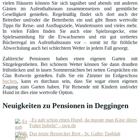
vielen Häusern können Sie sich tagsüber und abends mit anderen
Gästen im Aufenthaltsraum zusammensetzen und gemütliche
Geselligkeit genießen. Regelmäßig findet sich dort auch der
Betreiber und/oder die Betreiberin ein und gibt Ihnen wertvolle
Tipps für Reise- und Ausflugsziele, Wandertouren und vieles mehr.
In vielen Fällen finden Sie auch eine Spielzeugecke, eine
Spielesammlung für die Erwachsenen und ein gut sortiertes
Bücherregal im Aufenthaltsraum vor – somit ist für fröhliche
Abwechslung auch bei schlechtem Wetter in jedem Fall gesorgt.
Zahlreiche Pensionen haben einen eigenen Garten mit
Sitzgelegenheiten. Bei schönem Wetter können Sie dann draußen
frühstücken und in lauen Sommernächten bei netten Gesprächen ein
Glas Rotwein genießen. Falls Sie ein Zimmer im Erdgeschoss
buchen
, kann es durchaus sein, dass Sie sogar einen eigenen
Zugang zum Garten haben. Für Reisende mit Kindern und/oder
Hund ist dies eine wertvolle Option.
Neuigkeiten zu Pensionen in Deggingen
„Es gab schon einen Hund, da musste man Käse übers
Futter hobeln“ - swp.de
Das letzte Bernecker Brot - St. Galler Tagblatt