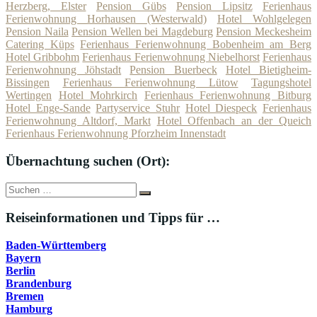
Herzberg, Elster
Pension Gübs
Pension Lipsitz
Ferienhaus
Ferienwohnung Horhausen (Westerwald)
Hotel Wohlgelegen
Pension Naila
Pension Wellen bei Magdeburg
Pension Meckesheim
Catering Küps
Ferienhaus Ferienwohnung Bobenheim am Berg
Hotel Gribbohm
Ferienhaus Ferienwohnung Niebelhorst
Ferienhaus
Ferienwohnung Jöhstadt
Pension Buerbeck
Hotel Bietigheim-
Bissingen
Ferienhaus Ferienwohnung Lütow
Tagungshotel
Wertingen
Hotel Mohrkirch
Ferienhaus Ferienwohnung Bitburg
Hotel Enge-Sande
Partyservice Stuhr
Hotel Diespeck
Ferienhaus
Ferienwohnung Altdorf, Markt
Hotel Offenbach an der Queich
Ferienhaus Ferienwohnung Pforzheim Innenstadt
Übernachtung suchen (Ort):
Suche
Suchen
nach:
Reiseinformationen und Tipps für …
Baden-Württemberg
Bayern
Berlin
Brandenburg
Bremen
Hamburg