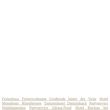
Ferienhaus Ferienwohnung Großreuth hinter der Veste
Hotel
Monsheim, Rheinhessen
Tagungshotel Dietzenbach
Partyservice
Waidmannslust
Partyservice Altona-Nord
Hotel Buckau bei