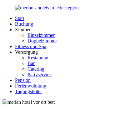
Zurück
zum
Start
Inhalt
Merian-
Ihr
Buchung
Hotel.de
Portal
Zimmer
für
Einzelzimmer
Hotels,
Doppelzimmer
Unterkunft
Fitness und Spa
und
Versorgung
Reisen
Restaurant
in
Bar
Deutschland
Catering
Partyservice
Pension
Ferienwohnung
Tagungshotel