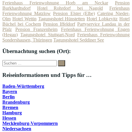
Ferienhaus Ferienwohnung Horb am Neckar
Pension
Burkhardtsdorf
Hotel Rohrdorf bei Nagold
Ferienhaus
Ferienwohnung Matzlow
Pension Elster (Elbe)
Catering Nieder-
Olm
Hotel Wettin
Tagungshotel Hünstetten
Hotel Lobkevitz
Hotel
Büchel bei Cochem
Pension Iffeldorf
Partyservice Landau in der
Pfalz
Pension Franzenheim
Ferienhaus Ferienwohnung Engen
(Hegau)
Tagungshotel Stuttgart-Nord
Ferienhaus Ferienwohnung
Sondershausen, Thüringen
Tagungshotel Seddiner See
Übernachtung suchen (Ort):
Suche
Suchen
nach:
Reiseinformationen und Tipps für …
Baden-Württemberg
Bayern
Berlin
Brandenburg
Bremen
Hamburg
Hessen
Mecklenburg-Vorpommern
Niedersachsen