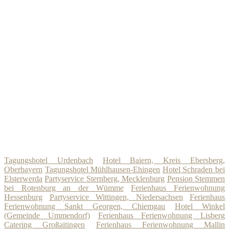
Tagungshotel Urdenbach
Hotel Baiern, Kreis Ebersberg,
Oberbayern
Tagungshotel Mühlhausen-Ehingen
Hotel Schraden bei
Elsterwerda
Partyservice Sternberg, Mecklenburg
Pension Stemmen
bei Rotenburg an der Wümme
Ferienhaus Ferienwohnung
Hessenburg
Partyservice Wittingen, Niedersachsen
Ferienhaus
Ferienwohnung Sankt Georgen, Chiemgau
Hotel Winkel
(Gemeinde Ummendorf)
Ferienhaus Ferienwohnung Lisberg
Catering Großaitingen
Ferienhaus Ferienwohnung Mallin