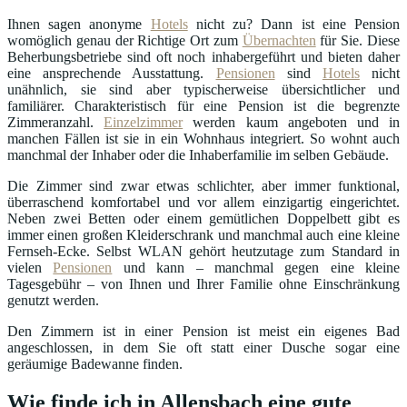
Ihnen sagen anonyme
Hotels
nicht zu? Dann ist eine Pension
womöglich genau der Richtige Ort zum
Übernachten
für Sie. Diese
Beherbungsbetriebe sind oft noch inhabergeführt und bieten daher
eine ansprechende Ausstattung.
Pensionen
sind
Hotels
nicht
unähnlich, sie sind aber typischerweise übersichtlicher und
familiärer. Charakteristisch für eine Pension ist die begrenzte
Zimmeranzahl.
Einzelzimmer
werden kaum angeboten und in
manchen Fällen ist sie in ein Wohnhaus integriert. So wohnt auch
manchmal der Inhaber oder die Inhaberfamilie im selben Gebäude.
Die Zimmer sind zwar etwas schlichter, aber immer funktional,
überraschend komfortabel und vor allem einzigartig eingerichtet.
Neben zwei Betten oder einem gemütlichen Doppelbett gibt es
immer einen großen Kleiderschrank und manchmal auch eine kleine
Fernseh-Ecke. Selbst WLAN gehört heutzutage zum Standard in
vielen
Pensionen
und kann – manchmal gegen eine kleine
Tagesgebühr – von Ihnen und Ihrer Familie ohne Einschränkung
genutzt werden.
Den Zimmern ist in einer Pension ist meist ein eigenes Bad
angeschlossen, in dem Sie oft statt einer Dusche sogar eine
geräumige Badewanne finden.
Wie finde ich in Allensbach eine gute