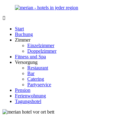
Zurück
zum
Inhalt
Merian-
Ihr
Hotel.de
Portal
Start
für
Buchung
Hotels,
Zimmer
Unterkunft
Einzelzimmer
und
Doppelzimmer
Reisen
Fitness und Spa
in
Versorgung
Deutschland
Restaurant
Bar
Catering
Partyservice
Pension
Ferienwohnung
Tagungshotel