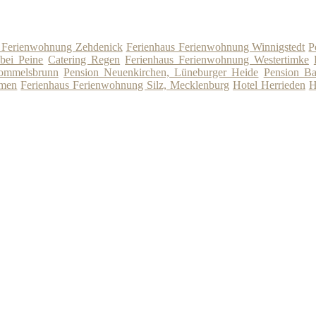
s Ferienwohnung Zehdenick
Ferienhaus Ferienwohnung Winnigstedt
P
bei Peine
Catering Regen
Ferienhaus Ferienwohnung Westertimke
Pommelsbrunn
Pension Neuenkirchen, Lüneburger Heide
Pension Ba
mmen
Ferienhaus Ferienwohnung Silz, Mecklenburg
Hotel Herrieden
H