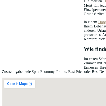
Die meisten
H
Meist gilt je
Einzelpersonen
Grundsätzlich 
In einem
Dopp
Ihrem Lebensg
anderen Urlau
preiswerter. A
Komfort, biete
Wie find
Im ersten Schr
Zimmer mit de
Ermessen Ihre
Zusatzangaben wie Spar, Economy, Promo, Best Price oder Best Deal