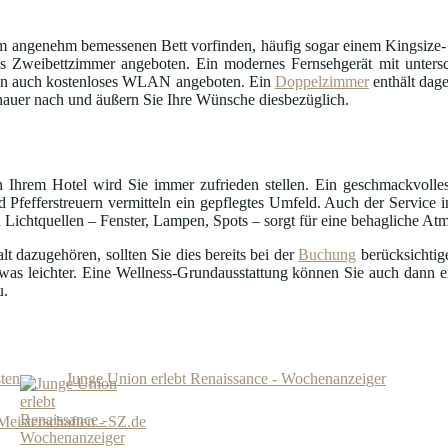
 angenehm bemessenen Bett vorfinden, häufig sogar einem Kingsize- 
 Zweibettzimmer angeboten. Ein modernes Fernsehgerät mit untersc
en auch kostenloses WLAN angeboten. Ein
Doppelzimmer
enthält dag
auer nach und äußern Sie Ihre Wünsche diesbezüglich.
 Ihrem Hotel wird Sie immer zufrieden stellen. Ein geschmackvolle
 Pfefferstreuern vermitteln ein gepflegtes Umfeld. Auch der Service i
 Lichtquellen – Fenster, Lampen, Spots – sorgt für eine behagliche At
 dazugehören, sollten Sie dies bereits bei der
Buchung
berücksichtig
was leichter. Eine Wellness-Grundausstattung können Sie auch dann 
u.
sten
Junge Union erlebt Renaissance - Wochenanzeiger
Meisterschaften - SZ.de