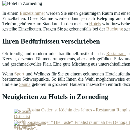
In einem
Einzelzimmer
werden Sie einen geräumigen Raum mit einem
Einzelbetten. Diese Räume werden dann je nach Belegung auch als
Telefon gehören zum Standard. In den meisten
Hotels
wird inzwisch
gestellte Einzelbetten. Fragen Sie gegebenenfalls bei der
Buchung
gen
Ihren Bedürfnissen verschrieben
Ob trendig und modern oder traditionell-rustikal – das
Restaurant
in
Kerzen, dezenten Blumenarrangements, aber auch gefüllten Salz- und
und geschmackvolles Flair. Eine gute Mischung aus unterschiedlichen
Wenn
Sport
und Wellness für Sie zu einem gelungenen Hotelaufenthalt
bestimmte Schwerpunkte. So fällt Ihnen die Wahl möglicherweise et
und eine
Sauna
gehören in größeren Häusern inzwischen einfach daz
Neuigkeiten zu Hotels in Zorneding
Rosina Ostler ist Köchin des Jahres - Restaurant Rangli
Zornedinger "The Taste"-Finalist räumt ab bei Dehoga-