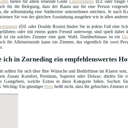
otels
bieten für allein reisende Gäste
Einzelzimmer
(EZ oder Single R
doch für die Belegung, dass der Raum nur für eine Person vorgeseh
, die selbstständig eine Städtereise unternehmen möchten. Je nach Ka
können Sie von der gleichen Ausstattung ausgehen wie in allen ander
elzimmer
(DZ oder Double Room) finden Sie in jedem Fall eine Schl
efährten oder mit einem guten Freund unterwegs sind spielt dabei ke
b ist ein solches Zimmer eine gute Wahl. Darüberhinaus ist ein
Do
uch für Alleinreisende kann ein Zimmer, das eigentlich für zwei Per
n.
e ich in Zorneding ein empfehlenswertes Ho
itt sollten Sie sich über Ihre Wünsche und Bedürfnisse im Klaren sein,
m Zusatz Komfort, Premium, Superior oder Deluxe, dürfen Sie ein
s Gastgebers, welche Extras in diese Kategorie fallen. Suchen S
. Wichtig: Ein günstiger
Preis
heißt nicht, dass Ihr gebuchtes Zimmer m