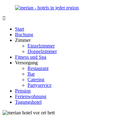
Zurück
zum
Inhalt
Merian-
Ihr
Hotel.de
Portal
Start
für
Buchung
Hotels,
Zimmer
Unterkunft
Einzelzimmer
und
Doppelzimmer
Reisen
Fitness und Spa
in
Versorgung
Deutschland
Restaurant
Bar
Catering
Partyservice
Pension
Ferienwohnung
Tagungshotel