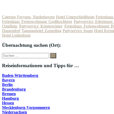
Catering Freyung, Niederbayern
Hotel Unterschleißheim
Ferienhau
Ferienhaus Ferienwohnung Großkochberg
Partyservice Edemissen 
Ostallgäu
Partyservice Königswinter
Ferienhaus Ferienwohnung 
Dassendorf
Tagungshotel Zorneding
Partyservice Issum
Hotel Kre
Hotel Leidenborn
Übernachtung suchen (Ort):
Suche
Suchen
nach:
Reiseinformationen und Tipps für …
Baden-Württemberg
Bayern
Berlin
Brandenburg
Bremen
Hamburg
Hessen
Mecklenburg-Vorpommern
Niedersachsen