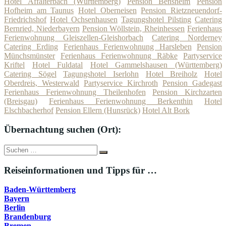
Hotel Affalterbach (Württemberg)
Pension Bensheim
Pension
Hofheim am Taunus
Hotel Oberneisen
Pension Rietzneuendorf-
Friedrichshof
Hotel Ochsenhausen
Tagungshotel Pilsting
Catering
Bernried, Niederbayern
Pension Wöllstein, Rheinhessen
Ferienhaus
Ferienwohnung Gleiszellen-Gleishorbach
Catering Norderney
Catering Erding
Ferienhaus Ferienwohnung Harsleben
Pension
Münchsmünster
Ferienhaus Ferienwohnung Räbke
Partyservice
Kriftel
Hotel Fuldatal
Hotel Gammelshausen (Württemberg)
Catering Sögel
Tagungshotel Iserlohn
Hotel Breiholz
Hotel
Oberdreis, Westerwald
Partyservice Kirchroth
Pension Gadegast
Ferienhaus Ferienwohnung Theilenhofen
Pension Kirchzarten
(Breisgau)
Ferienhaus Ferienwohnung Berkenthin
Hotel
Elschbacherhof
Pension Ellern (Hunsrück)
Hotel Alt Bork
Übernachtung suchen (Ort):
Suche
Suchen
nach:
Reiseinformationen und Tipps für …
Baden-Württemberg
Bayern
Berlin
Brandenburg
Bremen