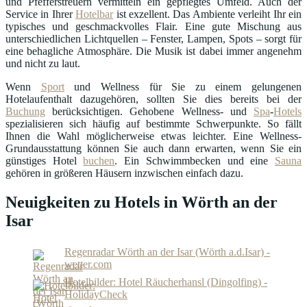
und Pfefferstreuern vermitteln ein gepflegtes Umfeld. Auch der
Service in Ihrer
Hotelbar
ist exzellent. Das Ambiente verleiht Ihr ein
typisches und geschmackvolles Flair. Eine gute Mischung aus
unterschiedlichen Lichtquellen – Fenster, Lampen, Spots – sorgt für
eine behagliche Atmosphäre. Die Musik ist dabei immer angenehm
und nicht zu laut.
Wenn
Sport
und Wellness für Sie zu einem gelungenen
Hotelaufenthalt dazugehören, sollten Sie dies bereits bei der
Buchung
berücksichtigen. Gehobene Wellness- und
Spa
-
Hotels
spezialisieren sich häufig auf bestimmte Schwerpunkte. So fällt
Ihnen die Wahl möglicherweise etwas leichter. Eine Wellness-
Grundausstattung können Sie auch dann erwarten, wenn Sie ein
günstiges Hotel
buchen
. Ein Schwimmbecken und eine
Sauna
gehören in größeren Häusern inzwischen einfach dazu.
Neuigkeiten zu Hotels in Wörth an der
Isar
Regenradar Wörth an der Isar (Wörth a.d.Isar) -
wetter.com
Hotelbilder: Hotel Räucherhansl (Dingolfing) -
HolidayCheck