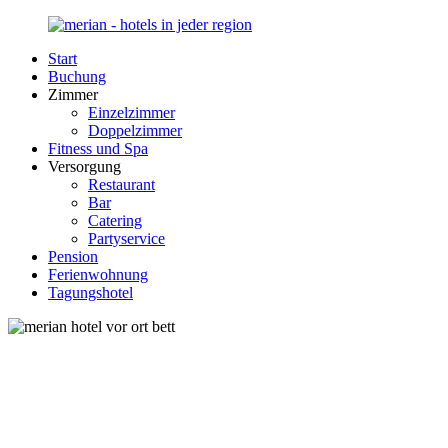
Zurück
zum
Start
Inhalt
Merian-
Ihr
Buchung
Hotel.de
Portal
Zimmer
für
Einzelzimmer
Hotels,
Doppelzimmer
Unterkunft
Fitness und Spa
und
Versorgung
Reisen
Restaurant
in
Bar
Deutschland
Catering
Partyservice
Pension
Ferienwohnung
Tagungshotel