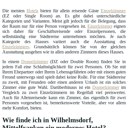
Die meisten
Hotels
bieten für allein reisende Gäste
Einzelzimmer
(EZ oder Single Room) an. Es gibt dabei unterschiedliche
Kategorien und Varianten. Meist gilt jedoch für die Belegung, dass
der Raum nur für eine Person vorgesehen ist.
Einzelzimmer
eignen
sich daher für Geschäftsreisende oder Einzelpersonen, die
selbstständig eine Städtereise unternehmen möchten. Je nach
Kategorie des Hauses variiert auch die Ausstattung des
Einzelzimmers
. Grundsätzlich können Sie von der gleichen
Ausstattung ausgehen wie in allen anderen Zimmern dieses Hauses.
In einem
Doppelzimmer
(DZ oder Double Room) finden Sie in
jedem Fall eine Schlafmöglichkeit für zwei Personen. Ob Sie mit
Ihrem Ehepartner oder Ihrem Lebensgefährten oder mit einem guten
Freund unterwegs sind spielt dabei keine Rolle. Für eine Städtereise
zu zweit, mit Freunden oder einen anderen Urlaub ist ein solches
Zimmer eine gute Wahl. Darüberhinaus ist ein
Doppelzimmer
im
Vergleich zu zwei Einzelzimmern im Regelfall viel preiswerter.
Auch für Alleinreisende kann ein Zimmer, das eigentlich für zwei
Personen vorgesehen ist, bemerkenswerte Vorteile, aber vor allem
mehr Komfort, bieten.
Wie finde ich in Wilhelmsdorf,
Mittelfranken ein modernes Hotel?