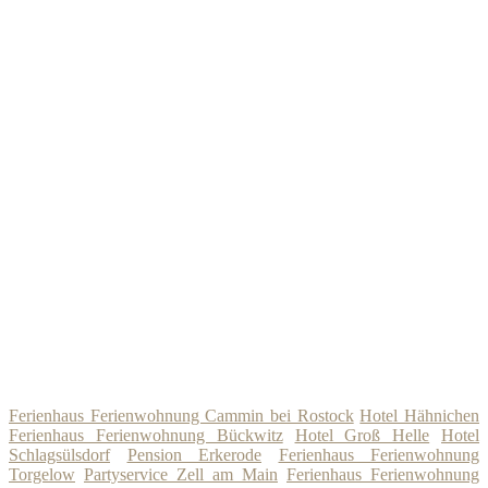
Ferienhaus Ferienwohnung Cammin bei Rostock
Hotel Hähnichen
Ferienhaus Ferienwohnung Bückwitz
Hotel Groß Helle
Hotel
Schlagsülsdorf
Pension Erkerode
Ferienhaus Ferienwohnung
Torgelow
Partyservice Zell am Main
Ferienhaus Ferienwohnung