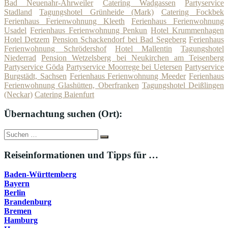
Bad Neuenahr-Ahrweiler
Catering Wadgassen
Partyservice
Stadland
Tagungshotel Grünheide (Mark)
Catering Fockbek
Ferienhaus Ferienwohnung Kleeth
Ferienhaus Ferienwohnung
Usadel
Ferienhaus Ferienwohnung Penkun
Hotel Krummenhagen
Hotel Detzem
Pension Schackendorf bei Bad Segeberg
Ferienhaus
Ferienwohnung Schrödershof
Hotel Mallentin
Tagungshotel
Niederrad
Pension Wetzelsberg bei Neukirchen am Teisenberg
Partyservice Göda
Partyservice Moorrege bei Uetersen
Partyservice
Burgstädt, Sachsen
Ferienhaus Ferienwohnung Meeder
Ferienhaus
Ferienwohnung Glashütten, Oberfranken
Tagungshotel Deißlingen
(Neckar)
Catering Baienfurt
Übernachtung suchen (Ort):
Suche
Suchen
nach:
Reiseinformationen und Tipps für …
Baden-Württemberg
Bayern
Berlin
Brandenburg
Bremen
Hamburg