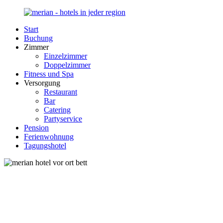
Zurück
zum
Start
Inhalt
Merian-
Ihr
Buchung
Hotel.de
Portal
Zimmer
für
Einzelzimmer
Hotels,
Doppelzimmer
Unterkunft
Fitness und Spa
und
Versorgung
Reisen
Restaurant
in
Bar
Deutschland
Catering
Partyservice
Pension
Ferienwohnung
Tagungshotel