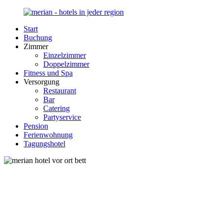
Zurück
zum
Start
Inhalt
Merian-
Ihr
Buchung
Hotel.de
Portal
Zimmer
für
Einzelzimmer
Hotels,
Doppelzimmer
Unterkunft
Fitness und Spa
und
Versorgung
Reisen
Restaurant
in
Bar
Deutschland
Catering
Partyservice
Pension
Ferienwohnung
Tagungshotel