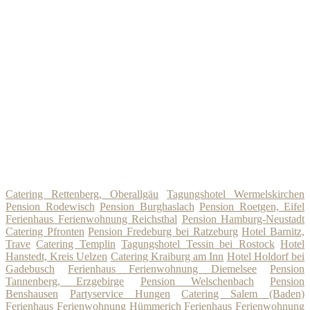
Catering Rettenberg, Oberallgäu
Tagungshotel Wermelskirchen
Pension Rodewisch
Pension Burghaslach
Pension Roetgen, Eifel
Ferienhaus Ferienwohnung Reichsthal
Pension Hamburg-Neustadt
Catering Pfronten
Pension Fredeburg bei Ratzeburg
Hotel Barnitz,
Trave
Catering Templin
Tagungshotel Tessin bei Rostock
Hotel
Hanstedt, Kreis Uelzen
Catering Kraiburg am Inn
Hotel Holdorf bei
Gadebusch
Ferienhaus Ferienwohnung Diemelsee
Pension
Tannenberg, Erzgebirge
Pension Welschenbach
Pension
Benshausen
Partyservice Hungen
Catering Salem (Baden)
Ferienhaus Ferienwohnung Hümmerich
Ferienhaus Ferienwohnung