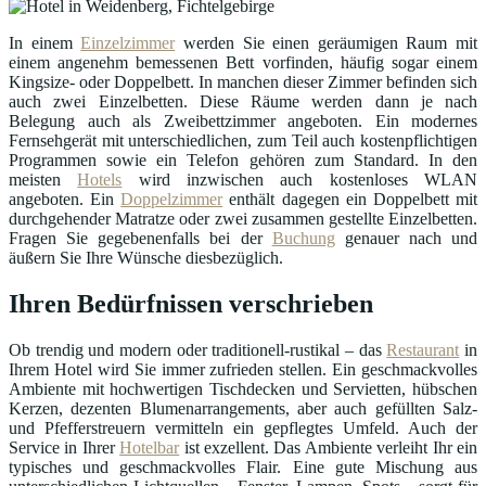
In einem
Einzelzimmer
werden Sie einen geräumigen Raum mit
einem angenehm bemessenen Bett vorfinden, häufig sogar einem
Kingsize- oder Doppelbett. In manchen dieser Zimmer befinden sich
auch zwei Einzelbetten. Diese Räume werden dann je nach
Belegung auch als Zweibettzimmer angeboten. Ein modernes
Fernsehgerät mit unterschiedlichen, zum Teil auch kostenpflichtigen
Programmen sowie ein Telefon gehören zum Standard. In den
meisten
Hotels
wird inzwischen auch kostenloses WLAN
angeboten. Ein
Doppelzimmer
enthält dagegen ein Doppelbett mit
durchgehender Matratze oder zwei zusammen gestellte Einzelbetten.
Fragen Sie gegebenenfalls bei der
Buchung
genauer nach und
äußern Sie Ihre Wünsche diesbezüglich.
Ihren Bedürfnissen verschrieben
Ob trendig und modern oder traditionell-rustikal – das
Restaurant
in
Ihrem Hotel wird Sie immer zufrieden stellen. Ein geschmackvolles
Ambiente mit hochwertigen Tischdecken und Servietten, hübschen
Kerzen, dezenten Blumenarrangements, aber auch gefüllten Salz-
und Pfefferstreuern vermitteln ein gepflegtes Umfeld. Auch der
Service in Ihrer
Hotelbar
ist exzellent. Das Ambiente verleiht Ihr ein
typisches und geschmackvolles Flair. Eine gute Mischung aus