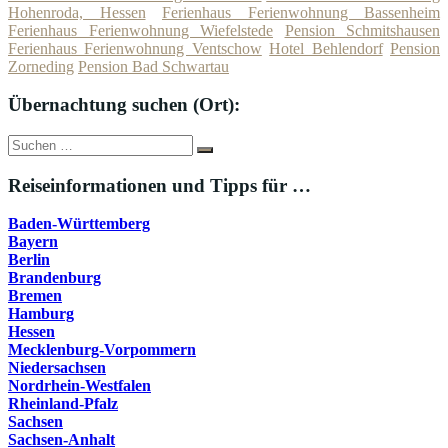
Hohenroda, Hessen
Ferienhaus Ferienwohnung Bassenheim
Ferienhaus Ferienwohnung Wiefelstede
Pension Schmitshausen
Ferienhaus Ferienwohnung Ventschow
Hotel Behlendorf
Pension
Zorneding
Pension Bad Schwartau
Übernachtung suchen (Ort):
Suche
Suchen
nach:
Reiseinformationen und Tipps für …
Baden-Württemberg
Bayern
Berlin
Brandenburg
Bremen
Hamburg
Hessen
Mecklenburg-Vorpommern
Niedersachsen
Nordrhein-Westfalen
Rheinland-Pfalz
Sachsen
Sachsen-Anhalt