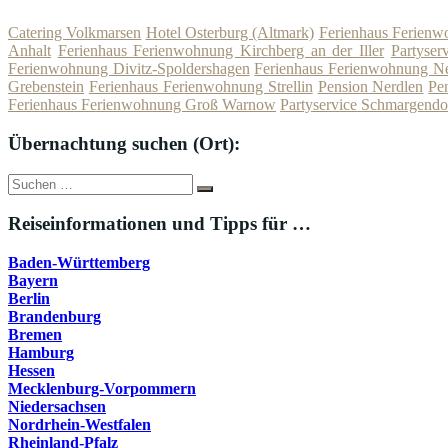
Catering Volkmarsen
Hotel Osterburg (Altmark)
Ferienhaus Ferienw
Anhalt
Ferienhaus Ferienwohnung Kirchberg an der Iller
Partyser
Ferienwohnung Divitz-Spoldershagen
Ferienhaus Ferienwohnung N
Grebenstein
Ferienhaus Ferienwohnung Strellin
Pension Nerdlen
Pe
Ferienhaus Ferienwohnung Groß Warnow
Partyservice Schmargendo
Übernachtung suchen (Ort):
Suche
Suchen
nach:
Reiseinformationen und Tipps für …
Baden-Württemberg
Bayern
Berlin
Brandenburg
Bremen
Hamburg
Hessen
Mecklenburg-Vorpommern
Niedersachsen
Nordrhein-Westfalen
Rheinland-Pfalz