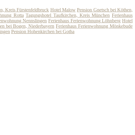
, Kreis Fürstenfeldbruck
Hotel Malow
Pension Gnetsch bei Köthen,
hnung Rotta
Tagungshotel Taufkirchen, Kreis München
Ferienhaus
ienwohnung Nennslingen
Ferienhaus Ferienwohnung Löhnberg
Hotel
en bei Bogen, Niederbayern
Ferienhaus Ferienwohnung Mönkebude
ingen
Pension Hohenkirchen bei Gotha