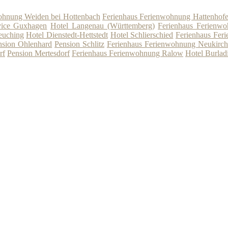
ohnung Weiden bei Hottenbach
Ferienhaus Ferienwohnung Hattenhofen
vice Guxhagen
Hotel Langenau (Württemberg)
Ferienhaus Ferienwo
euching
Hotel Dienstedt-Hettstedt
Hotel Schlierschied
Ferienhaus Fer
nsion Ohlenhard
Pension Schlitz
Ferienhaus Ferienwohnung Neukirch
rf
Pension Mertesdorf
Ferienhaus Ferienwohnung Ralow
Hotel Burlad