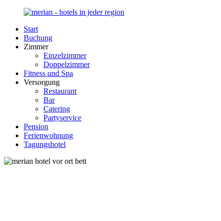
Zurück
zum
Start
Inhalt
Merian-
Ihr
Buchung
Hotel.de
Portal
Zimmer
für
Einzelzimmer
Hotels,
Doppelzimmer
Unterkunft
Fitness und Spa
und
Versorgung
Reisen
Restaurant
in
Bar
Deutschland
Catering
Partyservice
Pension
Ferienwohnung
Tagungshotel