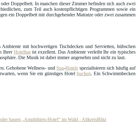
oder Doppelbett. In manchen dieser Zimmer befinden sich auch zwei
hiedlichen, zum Teil auch kostenpflichtigen Programmen sowie ein
egen ein Doppelbett mit durchgehender Matratze oder zwei zusammen
s Ambiente mit hochwertigen Tischdecken und Servietten, hübschen
n Ihrer
Hotelbar
ist exzellent. Das Ambiente verleiht Ihr ein typisches
mosphäre. Die Musik ist dabei immer angenehm und nicht zu laut.
en. Gehobene Wellness- und
Spa
-
Hotels
spezialisieren sich häufig auf
erwarten, wenn Sie ein günstiges Hotel
buchen
. Ein Schwimmbecken
er bauen „Amphibien-Hotel“ im Wald - AltkreisBlitz