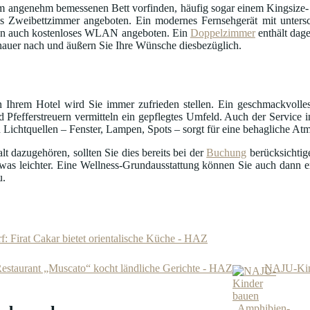
 angenehm bemessenen Bett vorfinden, häufig sogar einem Kingsize- 
 Zweibettzimmer angeboten. Ein modernes Fernsehgerät mit untersc
en auch kostenloses WLAN angeboten. Ein
Doppelzimmer
enthält dag
auer nach und äußern Sie Ihre Wünsche diesbezüglich.
 Ihrem Hotel wird Sie immer zufrieden stellen. Ein geschmackvolle
 Pfefferstreuern vermitteln ein gepflegtes Umfeld. Auch der Service i
 Lichtquellen – Fenster, Lampen, Spots – sorgt für eine behagliche At
 dazugehören, sollten Sie dies bereits bei der
Buchung
berücksichtig
was leichter. Eine Wellness-Grundausstattung können Sie auch dann 
u.
: Firat Cakar bietet orientalische Küche - HAZ
estaurant „Muscato“ kocht ländliche Gerichte - HAZ
NAJU-Kind