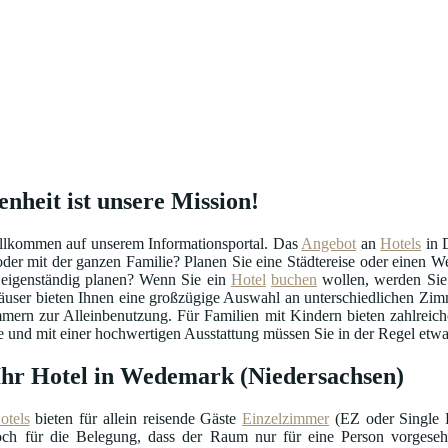
nheit ist unsere Mission!
llkommen auf unserem Informationsportal. Das
Angebot
an
Hotels
in D
 oder mit der ganzen Familie? Planen Sie eine Städtereise oder einen
 eigenständig planen? Wenn Sie ein
Hotel
buchen
wollen, werden Sie 
äuser bieten Ihnen eine großzügige Auswahl an unterschiedlichen Zimm
ern zur Alleinbenutzung. Für Familien mit Kindern bieten zahlreic
und mit einer hochwertigen Ausstattung müssen Sie in der Regel etwas 
 Ihr Hotel in Wedemark (Niedersachsen)
otels
bieten für allein reisende Gäste
Einzelzimmer
(EZ oder Single R
doch für die Belegung, dass der Raum nur für eine Person vorgeseh