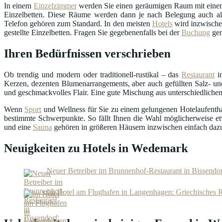
In einem
Einzelzimmer
werden Sie einen geräumigen Raum mit einem
Einzelbetten. Diese Räume werden dann je nach Belegung auch als
Telefon gehören zum Standard. In den meisten
Hotels
wird inzwisch
gestellte Einzelbetten. Fragen Sie gegebenenfalls bei der
Buchung
gen
Ihren Bedürfnissen verschrieben
Ob trendig und modern oder traditionell-rustikal – das
Restaurant
in
Kerzen, dezenten Blumenarrangements, aber auch gefüllten Salz- und
und geschmackvolles Flair. Eine gute Mischung aus unterschiedlichen
Wenn
Sport
und Wellness für Sie zu einem gelungenen Hotelaufenthalt
bestimmte Schwerpunkte. So fällt Ihnen die Wahl möglicherweise et
und eine
Sauna
gehören in größeren Häusern inzwischen einfach daz
Neuigkeiten zu Hotels in Wedemark
Neuer Betreiber im Brunnenhof-Restaurant in Bissendorf
Im Hotel am Flughafen in Langenhagen: Griechisches R