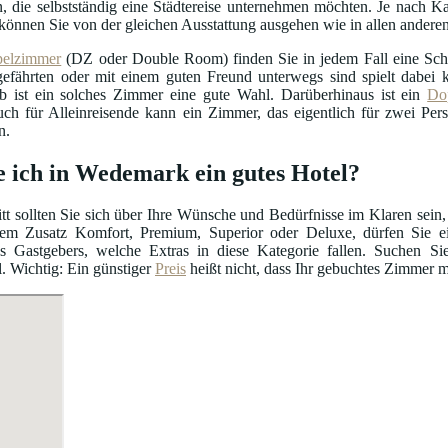
, die selbstständig eine Städtereise unternehmen möchten. Je nach Ka
können Sie von der gleichen Ausstattung ausgehen wie in allen ander
elzimmer
(DZ oder Double Room) finden Sie in jedem Fall eine Schl
efährten oder mit einem guten Freund unterwegs sind spielt dabei ke
b ist ein solches Zimmer eine gute Wahl. Darüberhinaus ist ein
Do
uch für Alleinreisende kann ein Zimmer, das eigentlich für zwei Per
n.
e ich in Wedemark ein gutes Hotel?
itt sollten Sie sich über Ihre Wünsche und Bedürfnisse im Klaren sein,
m Zusatz Komfort, Premium, Superior oder Deluxe, dürfen Sie ein
s Gastgebers, welche Extras in diese Kategorie fallen. Suchen S
. Wichtig: Ein günstiger
Preis
heißt nicht, dass Ihr gebuchtes Zimmer m