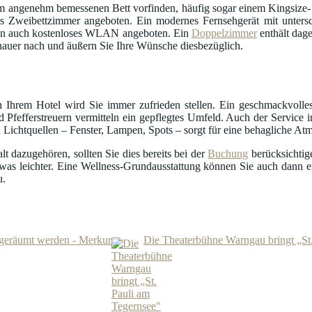
 angenehm bemessenen Bett vorfinden, häufig sogar einem Kingsize- 
 Zweibettzimmer angeboten. Ein modernes Fernsehgerät mit untersc
en auch kostenloses WLAN angeboten. Ein
Doppelzimmer
enthält dag
auer nach und äußern Sie Ihre Wünsche diesbezüglich.
 Ihrem Hotel wird Sie immer zufrieden stellen. Ein geschmackvolle
 Pfefferstreuern vermitteln ein gepflegtes Umfeld. Auch der Service i
 Lichtquellen – Fenster, Lampen, Spots – sorgt für eine behagliche At
 dazugehören, sollten Sie dies bereits bei der
Buchung
berücksichtig
was leichter. Eine Wellness-Grundausstattung können Sie auch dann 
u.
 geräumt werden - Merkur
Die Theaterbühne Warngau bringt „St.