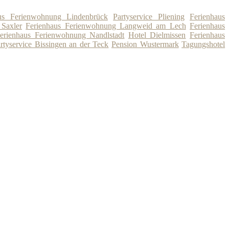
aus Ferienwohnung Lindenbrück
Partyservice Pliening
Ferienhaus
 Saxler
Ferienhaus Ferienwohnung Langweid am Lech
Ferienhaus
erienhaus Ferienwohnung Nandlstadt
Hotel Dielmissen
Ferienhaus
rtyservice Bissingen an der Teck
Pension Wustermark
Tagungshotel