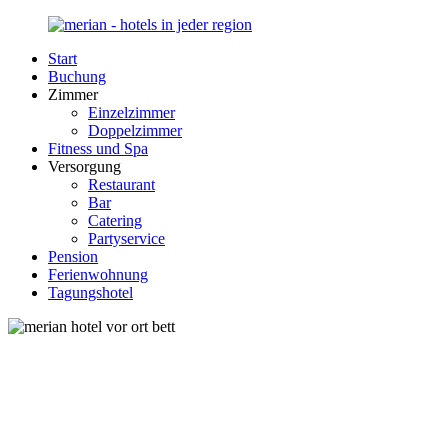
Zurück
zum
Start
Inhalt
Merian-
Ihr
Buchung
Hotel.de
Portal
Zimmer
für
Einzelzimmer
Hotels,
Doppelzimmer
Unterkunft
Fitness und Spa
und
Versorgung
Reisen
Restaurant
in
Bar
Deutschland
Catering
Partyservice
Pension
Ferienwohnung
Tagungshotel