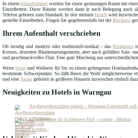
In einem
Einzelzimmer
werden Sie einen geräumigen Raum mit einem
Einzelbetten. Diese Räume werden dann je nach Belegung auch als
Telefon gehören zum Standard. In den meisten
Hotels
wird inzwisch
gestellte Einzelbetten. Fragen Sie gegebenenfalls bei der
Buchung
gen
Ihrem Aufenthalt verschrieben
Ob trendig und modern oder traditionell-rustikal – das
Restaurant
in
Kerzen, dezenten Blumenarrangements, aber auch gefüllten Salz- und
und geschmackvolles Flair. Eine gute Mischung aus unterschiedlichen
Wenn
Sport
und Wellness für Sie zu einem gelungenen Hotelaufenthalt
bestimmte Schwerpunkte. So fällt Ihnen die Wahl möglicherweise et
und eine
Sauna
gehören in größeren Häusern inzwischen einfach daz
Neuigkeiten zu Hotels in Warngau
Asylbewerberzahlen sinken – Warngau-Unterkunft soll
Es geht weiter im Schlierseer Hof – vorerst - Merkur