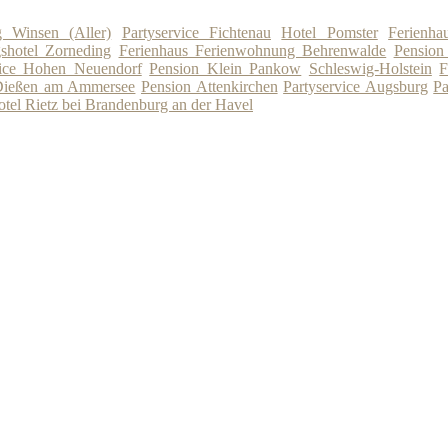
g Winsen (Aller)
Partyservice Fichtenau
Hotel Pomster
Ferienh
shotel Zorneding
Ferienhaus Ferienwohnung Behrenwalde
Pension
vice Hohen Neuendorf
Pension Klein Pankow
Schleswig-Holstein
F
 Dießen am Ammersee
Pension Attenkirchen
Partyservice Augsburg
Pa
tel Rietz bei Brandenburg an der Havel