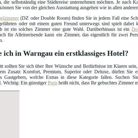
, die selbstständig eine Städtereise unternehmen möchten. Je nach Ka
können Sie von der gleichen Ausstattung ausgehen wie in allen ander
elzimmer
(DZ oder Double Room) finden Sie in jedem Fall eine Schl
efährten oder mit einem guten Freund unterwegs sind spielt dabei ke
b ist ein solches Zimmer eine gute Wahl. Darüberhinaus ist ein
Do
uch für Alleinreisende kann ein Zimmer, das eigentlich für zwei Per
n.
 ich in Warngau ein erstklassiges Hotel?
itt sollten Sie sich über Ihre Wünsche und Bedürfnisse im Klaren sein,
m Zusatz Komfort, Premium, Superior oder Deluxe, dürfen Sie ein
s Gastgebers, welche Extras in diese Kategorie fallen. Suchen S
. Wichtig: Ein günstiger
Preis
heißt nicht, dass Ihr gebuchtes Zimmer m