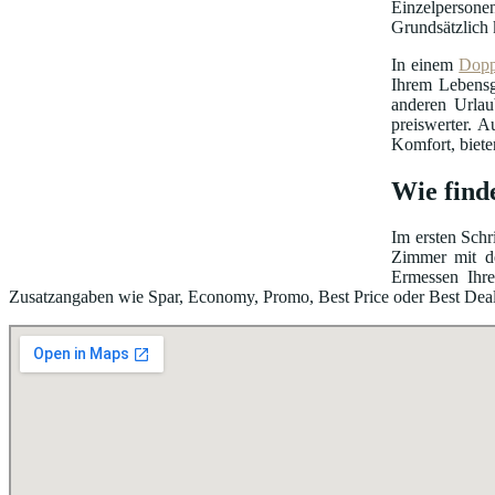
Einzelpersonen
Grundsätzlich 
In einem
Dopp
Ihrem Lebensg
anderen Urlau
preiswerter. A
Komfort, biete
Wie finde
Im ersten Schr
Zimmer mit de
Ermessen Ihre
Zusatzangaben wie Spar, Economy, Promo, Best Price oder Best Deal