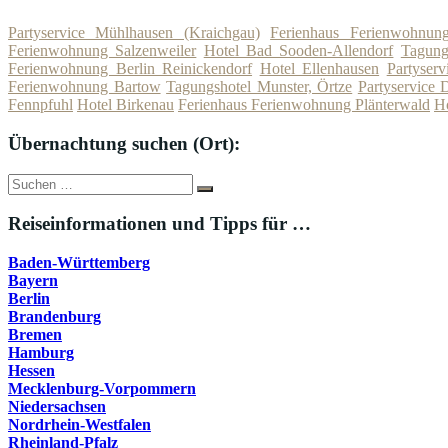
Partyservice Mühlhausen (Kraichgau)
Ferienhaus Ferienwohnun
Ferienwohnung Salzenweiler
Hotel Bad Sooden-Allendorf
Tagung
Ferienwohnung Berlin Reinickendorf
Hotel Ellenhausen
Partyser
Ferienwohnung Bartow
Tagungshotel Munster, Örtze
Partyservice
Fennpfuhl
Hotel Birkenau
Ferienhaus Ferienwohnung Plänterwald
Ho
Übernachtung suchen (Ort):
Suche
Suchen
nach:
Reiseinformationen und Tipps für …
Baden-Württemberg
Bayern
Berlin
Brandenburg
Bremen
Hamburg
Hessen
Mecklenburg-Vorpommern
Niedersachsen
Nordrhein-Westfalen
Rheinland-Pfalz