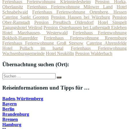
Ferienhaus Ferienwohnung Kleinniedesheim
Pension Horka,
Oberlausitz
Ferienhaus Ferienwohnung Milower Land
Hotel
Schnabelwaid
Ferienhaus Ferienwohnung Ortenberg, Hessen
Catering Sankt Georgen
Pension Hausen bei Würzburg
Pension
Ober-Ramstadt
Pension Preußisch Oldendorf
Hotel Sinspelt
Tagungshotel Weilrod
Pension Osterhausen bei Lutherstadt Eisleben
Hotel Marzhausen, Westerwald
Ferienhaus Ferienwohnung
Bokholt-Hanredder
Ferienhaus Ferienwohnung Regensburg
Ferienhaus Ferienwohnung Groß Stresow
Catering Ahrensfelde
Hotel Pullach im Isartal
Ferienhaus Ferienwohnung
Wachsenburggemeinde
Hotel Neukölln
Pension Walderbach
Übernachtung suchen (Ort):
Suche
Suchen
nach:
Reiseinformationen und Tipps für …
Baden-Württemberg
Bayern
Berlin
Brandenburg
Bremen
Hamburg