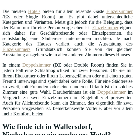
Die meisten
Hotels
bieten für allein reisende Gäste
Einzelzimmer
(EZ oder Single Room) an. Es gibt dabei unterschiedliche
Kategorien und Varianten. Meist gilt jedoch für die Belegung, dass
der Raum nur für eine Person vorgesehen ist.
Einzelzimmer
eignen
sich daher für Geschäftsreisende oder Einzelpersonen, die
selbstständig eine Städtereise unternehmen möchten. Je nach
Kategorie des Hauses variiert auch die Ausstattung des
Einzelzimmers
. Grundsätzlich können Sie von der gleichen
Ausstattung ausgehen wie in allen anderen Zimmern dieses Hauses.
In einem
Doppelzimmer
(DZ oder Double Room) finden Sie in
jedem Fall eine Schlafmöglichkeit für zwei Personen. Ob Sie mit
Ihrem Ehepartner oder Ihrem Lebensgefährten oder mit einem guten
Freund unterwegs sind spielt dabei keine Rolle. Für eine Städtereise
zu zweit, mit Freunden oder einen anderen Urlaub ist ein solches
Zimmer eine gute Wahl. Darüberhinaus ist ein
Doppelzimmer
im
Vergleich zu zwei Einzelzimmern im Regelfall viel preiswerter.
Auch für Alleinreisende kann ein Zimmer, das eigentlich für zwei
Personen vorgesehen ist, bemerkenswerte Vorteile, aber vor allem
mehr Komfort, bieten.
Wie finde ich in Wallersdorf,
Niederbayern ein modernes Hotel?