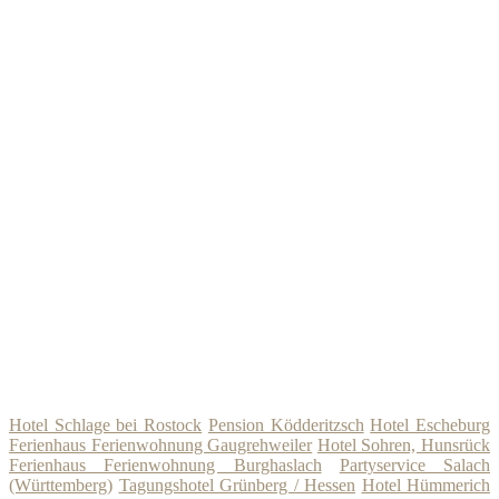
Hotel Schlage bei Rostock
Pension Ködderitzsch
Hotel Escheburg
Ferienhaus Ferienwohnung Gaugrehweiler
Hotel Sohren, Hunsrück
Ferienhaus Ferienwohnung Burghaslach
Partyservice Salach
(Württemberg)
Tagungshotel Grünberg / Hessen
Hotel Hümmerich