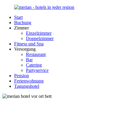
Zurück
zum
Start
Inhalt
Merian-
Ihr
Buchung
Hotel.de
Portal
Zimmer
für
Einzelzimmer
Hotels,
Doppelzimmer
Unterkunft
Fitness und Spa
und
Versorgung
Reisen
Restaurant
in
Bar
Deutschland
Catering
Partyservice
Pension
Ferienwohnung
Tagungshotel