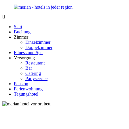
Zurück
zum
Inhalt
Merian-
Ihr
Hotel.de
Portal
Start
für
Buchung
Hotels,
Zimmer
Unterkunft
Einzelzimmer
und
Doppelzimmer
Reisen
Fitness und Spa
in
Versorgung
Deutschland
Restaurant
Bar
Catering
Partyservice
Pension
Ferienwohnung
Tagungshotel