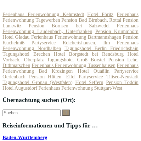
Ferienhaus Ferienwohnung Kehmstedt
Hotel Föritz
Ferienhaus
Ferienwohnung Tagewerben
Pension Bad Birnbach, Rottal
Pension
Lankwitz
Pension Bornsen bei Salzwedel
Ferienhaus
Ferienwohnung Laudenbach, Unterfranken
Pension Krummhörn
Hotel Gladau
Ferienhaus Ferienwohnung Bartmannshagen
Pension
Kuchelmiß
Partyservice Reichertshausen, Ilm
Ferienhaus
Ferienwohnung Nordhalben
Tagungshotel Berlin Friedrichshain
Tagungshotel Brechen
Hotel Borgstedt bei Rendsburg
Hotel
Vorbach, Oberpfalz
Tagungshotel Groß Borstel
Pension Lehe,
Dithmarschen
Ferienhaus Ferienwohnung Tussenhausen
Ferienhaus
Ferienwohnung Bad Krozingen
Hotel Quaßlin
Partyservice
Oerlenbach
Pension Hütten, Eifel
Partyservice Titisee-Neustadt
Tagungshotel Gronau (Westfalen)
Hotel Seffern
Pension Toddin
Hotel Augustdorf
Ferienhaus Ferienwohnung Stuttgart-West
Übernachtung suchen (Ort):
Suche
Suchen
nach:
Reiseinformationen und Tipps für …
Baden-Württemberg