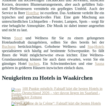
Ambiente mit hochwertigen Tischdecken und Servietten, hübschen
Kerzen, dezenten Blumenarrangements, aber auch gefüllten Salz-
und Pfefferstreuern vermitteln ein gepflegtes Umfeld. Auch der
Service in Ihrer
Hotelbar
ist exzellent. Das Ambiente verleiht Ihr ein
typisches und geschmackvolles Flair. Eine gute Mischung aus
unterschiedlichen Lichtquellen – Fenster, Lampen, Spots – sorgt für
eine behagliche Atmosphäre. Die Musik ist dabei immer angenehm
und nicht zu laut.
Wenn
Sport
und Wellness für Sie zu einem gelungenen
Hotelaufenthalt dazugehören, sollten Sie dies bereits bei der
Buchung
berücksichtigen. Gehobene Wellness- und
Spa
-
Hotels
spezialisieren sich häufig auf bestimmte Schwerpunkte. So fällt
Ihnen die Wahl möglicherweise etwas leichter. Eine Wellness-
Grundausstattung können Sie auch dann erwarten, wenn Sie ein
günstiges Hotel
buchen
. Ein Schwimmbecken und eine
Sauna
gehören in größeren Häusern inzwischen einfach dazu.
Neuigkeiten zu Hotels in Waakirchen
100 Punkte möglich: Falstaff kürt die besten Hotels in
Deutschland 2026 – vier davon liegen im Saarland -
Saarbrücker Zeitung
„Crème de la Crème“: Falstaff kürt die besten Hotels