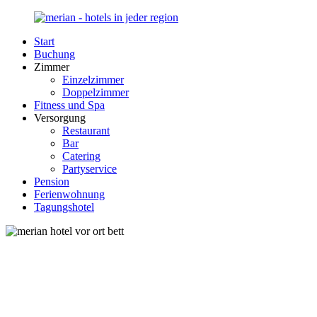
Zurück
zum
Start
Inhalt
Merian-
Ihr
Buchung
Hotel.de
Portal
Zimmer
für
Einzelzimmer
Hotels,
Doppelzimmer
Unterkunft
Fitness und Spa
und
Versorgung
Reisen
Restaurant
in
Bar
Deutschland
Catering
Partyservice
Pension
Ferienwohnung
Tagungshotel