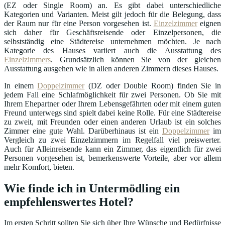
(EZ oder Single Room) an. Es gibt dabei unterschiedliche
Kategorien und Varianten. Meist gilt jedoch für die Belegung, dass
der Raum nur für eine Person vorgesehen ist.
Einzelzimmer
eignen
sich daher für Geschäftsreisende oder Einzelpersonen, die
selbstständig eine Städtereise unternehmen möchten. Je nach
Kategorie des Hauses variiert auch die Ausstattung des
Einzelzimmers
. Grundsätzlich können Sie von der gleichen
Ausstattung ausgehen wie in allen anderen Zimmern dieses Hauses.
In einem
Doppelzimmer
(DZ oder Double Room) finden Sie in
jedem Fall eine Schlafmöglichkeit für zwei Personen. Ob Sie mit
Ihrem Ehepartner oder Ihrem Lebensgefährten oder mit einem guten
Freund unterwegs sind spielt dabei keine Rolle. Für eine Städtereise
zu zweit, mit Freunden oder einen anderen Urlaub ist ein solches
Zimmer eine gute Wahl. Darüberhinaus ist ein
Doppelzimmer
im
Vergleich zu zwei Einzelzimmern im Regelfall viel preiswerter.
Auch für Alleinreisende kann ein Zimmer, das eigentlich für zwei
Personen vorgesehen ist, bemerkenswerte Vorteile, aber vor allem
mehr Komfort, bieten.
Wie finde ich in Untermödling ein
empfehlenswertes Hotel?
Im ersten Schritt sollten Sie sich über Ihre Wünsche und Bedürfnisse