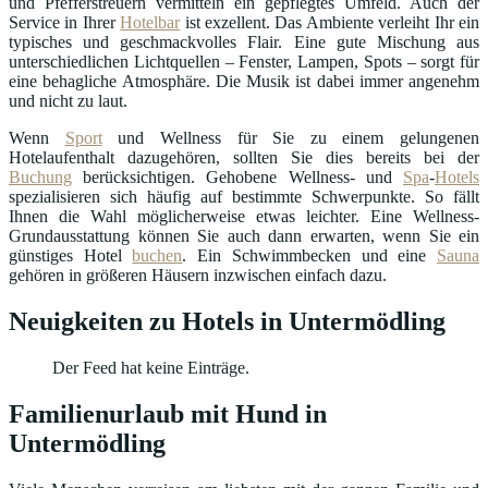
und Pfefferstreuern vermitteln ein gepflegtes Umfeld. Auch der
Service in Ihrer
Hotelbar
ist exzellent. Das Ambiente verleiht Ihr ein
typisches und geschmackvolles Flair. Eine gute Mischung aus
unterschiedlichen Lichtquellen – Fenster, Lampen, Spots – sorgt für
eine behagliche Atmosphäre. Die Musik ist dabei immer angenehm
und nicht zu laut.
Wenn
Sport
und Wellness für Sie zu einem gelungenen
Hotelaufenthalt dazugehören, sollten Sie dies bereits bei der
Buchung
berücksichtigen. Gehobene Wellness- und
Spa
-
Hotels
spezialisieren sich häufig auf bestimmte Schwerpunkte. So fällt
Ihnen die Wahl möglicherweise etwas leichter. Eine Wellness-
Grundausstattung können Sie auch dann erwarten, wenn Sie ein
günstiges Hotel
buchen
. Ein Schwimmbecken und eine
Sauna
gehören in größeren Häusern inzwischen einfach dazu.
Neuigkeiten zu Hotels in Untermödling
Der Feed hat keine Einträge.
Familienurlaub mit Hund in
Untermödling