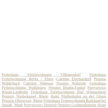
Ferienhaus Ferienwohnung Villingendorf
Ferienhaus
Ferienwohnung Berga / Elster
Catering Eberhardzell
Pension
Walderbach
Catering Wittenau
Pension Walsrode
Ferienhaus
Ferienwohnung Wathlingen
Pension Bruttig-Fankel
Partyservice
Risum-Lindholm
Ferienhaus Ferienwohnung Bad Wünnenberg
Pension Niederkassel, Rhein
Hotel Pfaffenhofen an der Glonn
Pension Oberwesel, Rhein
Ferienhaus Ferienwohnung Radeland bei
Baruth, Mark
Partyservice Dreieich
Pension Großniedesheim
Hotel