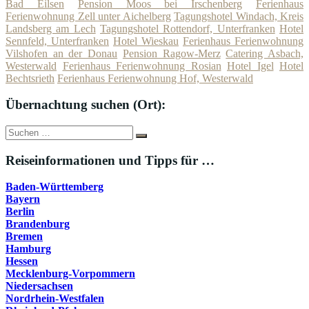
Bad Eilsen
Pension Moos bei Irschenberg
Ferienhaus
Ferienwohnung Zell unter Aichelberg
Tagungshotel Windach, Kreis
Landsberg am Lech
Tagungshotel Rottendorf, Unterfranken
Hotel
Sennfeld, Unterfranken
Hotel Wieskau
Ferienhaus Ferienwohnung
Vilshofen an der Donau
Pension Ragow-Merz
Catering Asbach,
Westerwald
Ferienhaus Ferienwohnung Rosian
Hotel Igel
Hotel
Bechtsrieth
Ferienhaus Ferienwohnung Hof, Westerwald
Übernachtung suchen (Ort):
Suche
Suchen
nach:
Reiseinformationen und Tipps für …
Baden-Württemberg
Bayern
Berlin
Brandenburg
Bremen
Hamburg
Hessen
Mecklenburg-Vorpommern
Niedersachsen
Nordrhein-Westfalen