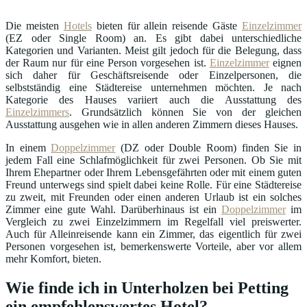
Die meisten
Hotels
bieten für allein reisende Gäste
Einzelzimmer
(EZ oder Single Room) an. Es gibt dabei unterschiedliche
Kategorien und Varianten. Meist gilt jedoch für die Belegung, dass
der Raum nur für eine Person vorgesehen ist.
Einzelzimmer
eignen
sich daher für Geschäftsreisende oder Einzelpersonen, die
selbstständig eine Städtereise unternehmen möchten. Je nach
Kategorie des Hauses variiert auch die Ausstattung des
Einzelzimmers
. Grundsätzlich können Sie von der gleichen
Ausstattung ausgehen wie in allen anderen Zimmern dieses Hauses.
In einem
Doppelzimmer
(DZ oder Double Room) finden Sie in
jedem Fall eine Schlafmöglichkeit für zwei Personen. Ob Sie mit
Ihrem Ehepartner oder Ihrem Lebensgefährten oder mit einem guten
Freund unterwegs sind spielt dabei keine Rolle. Für eine Städtereise
zu zweit, mit Freunden oder einen anderen Urlaub ist ein solches
Zimmer eine gute Wahl. Darüberhinaus ist ein
Doppelzimmer
im
Vergleich zu zwei Einzelzimmern im Regelfall viel preiswerter.
Auch für Alleinreisende kann ein Zimmer, das eigentlich für zwei
Personen vorgesehen ist, bemerkenswerte Vorteile, aber vor allem
mehr Komfort, bieten.
Wie finde ich in Unterholzen bei Petting
ein empfehlenswertes Hotel?