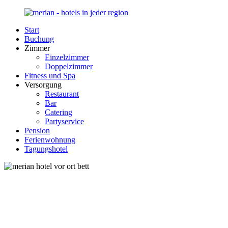
Zurück
zum
Start
Inhalt
Merian-
Ihr
Buchung
Hotel.de
Portal
Zimmer
für
Einzelzimmer
Hotels,
Doppelzimmer
Unterkunft
Fitness und Spa
und
Versorgung
Reisen
Restaurant
in
Bar
Deutschland
Catering
Partyservice
Pension
Ferienwohnung
Tagungshotel