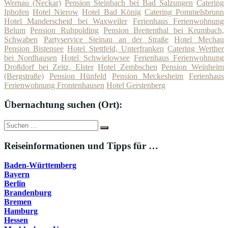
Wernau (Neckar)
Pension Steinbach bei Bad Salzungen
Catering
Iphofen
Hotel Nierow
Hotel Bad König
Catering Pommelsbrunn
Hotel Manderscheid bei Waxweiler
Ferienhaus Ferienwohnung
Belum
Pension Ruhpolding
Pension Breitenthal bei Krumbach,
Schwaben
Partyservice Steinau an der Straße
Hotel Mechau
Pension Bistensee
Hotel Stettfeld, Unterfranken
Catering Werther
bei Nordhausen
Hotel Schwielowsee
Ferienhaus Ferienwohnung
Droßdorf bei Zeitz, Elster
Hotel Zembschen
Pension Weinheim
(Bergstraße)
Pension Hünfeld
Pension Meckesheim
Ferienhaus
Ferienwohnung Frontenhausen
Hotel Gerstenberg
Übernachtung suchen (Ort):
Suche
Suchen
nach:
Reiseinformationen und Tipps für …
Baden-Württemberg
Bayern
Berlin
Brandenburg
Bremen
Hamburg
Hessen