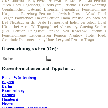
Gießmannsdorf
Partyservice Hohwald
Pension Nerchau
Pension
Jülich
Hotel Engelsberg, Oberbayern
Ferienhaus Ferienwohnung
Grünhainichen
Catering Bispingen
Ferienhaus Ferienwohnung
Kulpin bei Ratzeburg
Pension Lockwisch
Pension Wesel
Hotel
Tengen
Partyservice Halver
Pension Harra
Pension Wollbach bei
Bad Neustadt an der Saale
Tagungshotel Inden bei Jülich
Hotel
Hütten bei Ascheffel
Tagungshotel Ahrensburg
Catering Senden
(Iller)
Pension Pfungstadt
Pension Neu Kosenow
Ferienhaus
Ferienwohnung Lendershagen
Pension Nantrow
Hotel Ried,
Gemeinde Frauenneuharting
Hotel Lexgaard
Pension Teugn
Übernachtung suchen (Ort):
Suche
Suchen
nach:
Reiseinformationen und Tipps für …
Baden-Württemberg
Bayern
Berlin
Brandenburg
Bremen
Hamburg
Hessen
Mecklenburg-Vorpommern