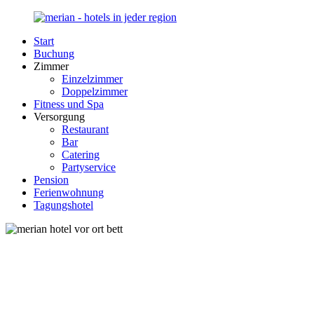
Zurück
zum
Start
Inhalt
Merian-
Ihr
Buchung
Hotel.de
Portal
Zimmer
für
Einzelzimmer
Hotels,
Doppelzimmer
Unterkunft
Fitness und Spa
und
Versorgung
Reisen
Restaurant
in
Bar
Deutschland
Catering
Partyservice
Pension
Ferienwohnung
Tagungshotel