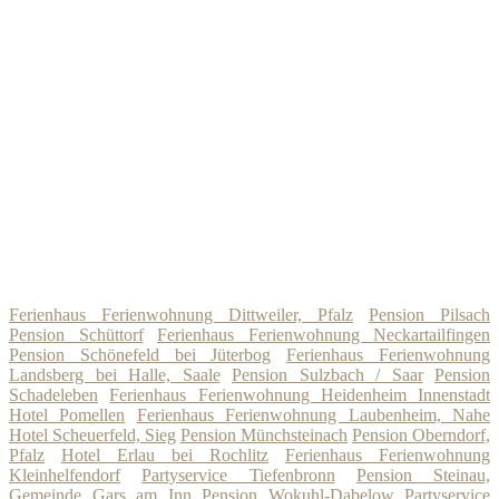
Ferienhaus Ferienwohnung Dittweiler, Pfalz
Pension Pilsach
Pension Schüttorf
Ferienhaus Ferienwohnung Neckartailfingen
Pension Schönefeld bei Jüterbog
Ferienhaus Ferienwohnung
Landsberg bei Halle, Saale
Pension Sulzbach / Saar
Pension
Schadeleben
Ferienhaus Ferienwohnung Heidenheim Innenstadt
Hotel Pomellen
Ferienhaus Ferienwohnung Laubenheim, Nahe
Hotel Scheuerfeld, Sieg
Pension Münchsteinach
Pension Oberndorf,
Pfalz
Hotel Erlau bei Rochlitz
Ferienhaus Ferienwohnung
Kleinhelfendorf
Partyservice Tiefenbronn
Pension Steinau,
Gemeinde Gars am Inn
Pension Wokuhl-Dabelow
Partyservice