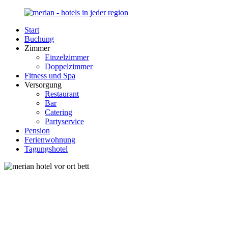
Zurück
zum
Start
Inhalt
Merian-
Ihr
Buchung
Hotel.de
Portal
Zimmer
für
Einzelzimmer
Hotels,
Doppelzimmer
Unterkunft
Fitness und Spa
und
Versorgung
Reisen
Restaurant
in
Bar
Deutschland
Catering
Partyservice
Pension
Ferienwohnung
Tagungshotel