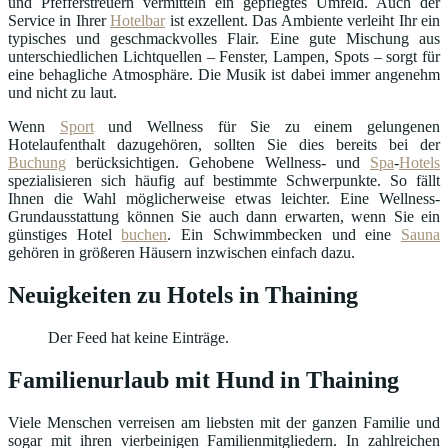
und Pfefferstreuern vermitteln ein gepflegtes Umfeld. Auch der
Service in Ihrer
Hotelbar
ist exzellent. Das Ambiente verleiht Ihr ein
typisches und geschmackvolles Flair. Eine gute Mischung aus
unterschiedlichen Lichtquellen – Fenster, Lampen, Spots – sorgt für
eine behagliche Atmosphäre. Die Musik ist dabei immer angenehm
und nicht zu laut.
Wenn
Sport
und Wellness für Sie zu einem gelungenen
Hotelaufenthalt dazugehören, sollten Sie dies bereits bei der
Buchung
berücksichtigen. Gehobene Wellness- und
Spa
-
Hotels
spezialisieren sich häufig auf bestimmte Schwerpunkte. So fällt
Ihnen die Wahl möglicherweise etwas leichter. Eine Wellness-
Grundausstattung können Sie auch dann erwarten, wenn Sie ein
günstiges Hotel
buchen
. Ein Schwimmbecken und eine
Sauna
gehören in größeren Häusern inzwischen einfach dazu.
Neuigkeiten zu Hotels in Thaining
Der Feed hat keine Einträge.
Familienurlaub mit Hund in Thaining
Viele Menschen verreisen am liebsten mit der ganzen Familie und
sogar mit ihren vierbeinigen Familienmitgliedern. In zahlreichen