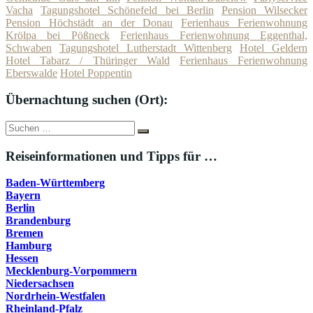
Vacha
Tagungshotel Schönefeld bei Berlin
Pension Wilsecker
Pension Höchstädt an der Donau
Ferienhaus Ferienwohnung
Krölpa bei Pößneck
Ferienhaus Ferienwohnung Eggenthal,
Schwaben
Tagungshotel Lutherstadt Wittenberg
Hotel Geldern
Hotel Tabarz / Thüringer Wald
Ferienhaus Ferienwohnung
Eberswalde
Hotel Poppentin
Übernachtung suchen (Ort):
Suche
Suchen
nach:
Reiseinformationen und Tipps für …
Baden-Württemberg
Bayern
Berlin
Brandenburg
Bremen
Hamburg
Hessen
Mecklenburg-Vorpommern
Niedersachsen
Nordrhein-Westfalen
Rheinland-Pfalz