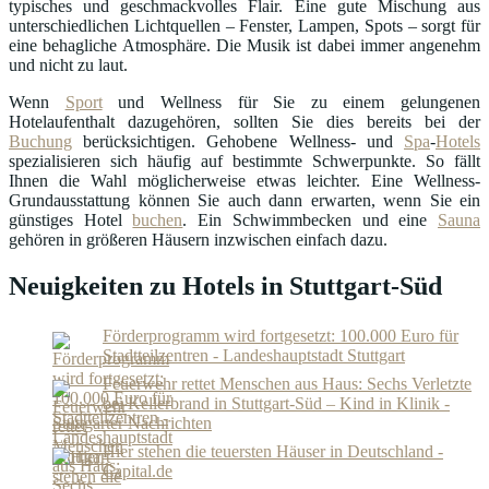
typisches und geschmackvolles Flair. Eine gute Mischung aus
unterschiedlichen Lichtquellen – Fenster, Lampen, Spots – sorgt für
eine behagliche Atmosphäre. Die Musik ist dabei immer angenehm
und nicht zu laut.
Wenn
Sport
und Wellness für Sie zu einem gelungenen
Hotelaufenthalt dazugehören, sollten Sie dies bereits bei der
Buchung
berücksichtigen. Gehobene Wellness- und
Spa
-
Hotels
spezialisieren sich häufig auf bestimmte Schwerpunkte. So fällt
Ihnen die Wahl möglicherweise etwas leichter. Eine Wellness-
Grundausstattung können Sie auch dann erwarten, wenn Sie ein
günstiges Hotel
buchen
. Ein Schwimmbecken und eine
Sauna
gehören in größeren Häusern inzwischen einfach dazu.
Neuigkeiten zu Hotels in Stuttgart-Süd
Förderprogramm wird fortgesetzt: 100.000 Euro für
Stadtteilzentren - Landeshauptstadt Stuttgart
Feuerwehr rettet Menschen aus Haus: Sechs Verletzte
bei Kellerbrand in Stuttgart-Süd – Kind in Klinik -
Stuttgarter Nachrichten
Hier stehen die teuersten Häuser in Deutschland -
Capital.de