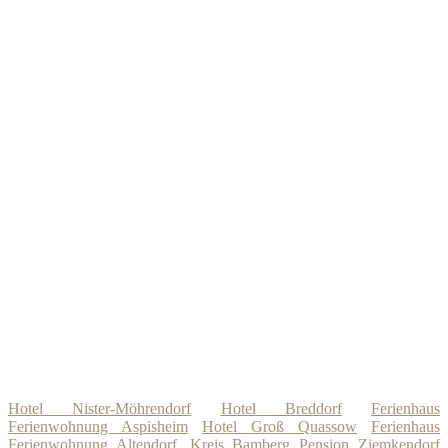
Hotel Nister-Möhrendorf
Hotel Breddorf
Ferienhaus
Ferienwohnung Aspisheim
Hotel Groß Quassow
Ferienhaus
Ferienwohnung Altendorf, Kreis Bamberg
Pension Ziemkendorf