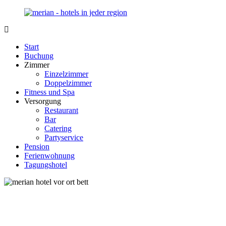
Zurück
zum
Inhalt
Merian-
Ihr
Hotel.de
Portal
Start
für
Buchung
Hotels,
Zimmer
Unterkunft
Einzelzimmer
und
Doppelzimmer
Reisen
Fitness und Spa
in
Versorgung
Deutschland
Restaurant
Bar
Catering
Partyservice
Pension
Ferienwohnung
Tagungshotel