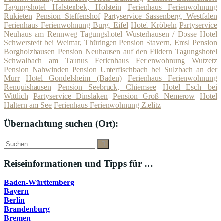
Tagungshotel Halstenbek, Holstein
Ferienhaus Ferienwohnung
Rukieten
Pension Steffenshof
Partyservice Sassenberg, Westfalen
Ferienhaus Ferienwohnung Burg, Eifel
Hotel Kröbeln
Partyservice
Neuhaus am Rennweg
Tagungshotel Wusterhausen / Dosse
Hotel
Schwerstedt bei Weimar, Thüringen
Pension Stavern, Emsl
Pension
Borgholzhausen
Pension Neuhausen auf den Fildern
Tagungshotel
Schwalbach am Taunus
Ferienhaus Ferienwohnung Wutzetz
Pension Nahwinden
Pension Unterfischbach bei Sulzbach an der
Murr
Hotel Gondelsheim (Baden)
Ferienhaus Ferienwohnung
Renquishausen
Pension Seebruck, Chiemsee
Hotel Esch bei
Wittlich
Partyservice Dinslaken
Pension Groß Nemerow
Hotel
Haltern am See
Ferienhaus Ferienwohnung Zielitz
Übernachtung suchen (Ort):
Suche
Suchen
nach:
Reiseinformationen und Tipps für …
Baden-Württemberg
Bayern
Berlin
Brandenburg
Bremen