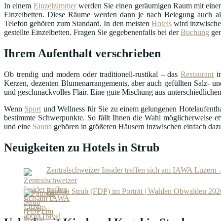
In einem
Einzelzimmer
werden Sie einen geräumigen Raum mit einem
Einzelbetten. Diese Räume werden dann je nach Belegung auch als
Telefon gehören zum Standard. In den meisten
Hotels
wird inzwisch
gestellte Einzelbetten. Fragen Sie gegebenenfalls bei der
Buchung
gen
Ihrem Aufenthalt verschrieben
Ob trendig und modern oder traditionell-rustikal – das
Restaurant
in
Kerzen, dezenten Blumenarrangements, aber auch gefüllten Salz- und
und geschmackvolles Flair. Eine gute Mischung aus unterschiedlichen
Wenn
Sport
und Wellness für Sie zu einem gelungenen Hotelaufenthalt
bestimmte Schwerpunkte. So fällt Ihnen die Wahl möglicherweise et
und eine
Sauna
gehören in größeren Häusern inzwischen einfach daz
Neuigkeiten zu Hotels in Strub
Zentralschweizer Insider treffen sich am IAWA Luzern 
Patricia Strub (FDP) im Porträt | Wahlen Obwalden 202