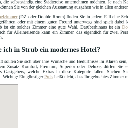
, die selbstständig eine Städtereise unternehmen möchten. Je nach Ka
können Sie von der gleichen Ausstattung ausgehen wie in allen ander
elzimmer
(DZ oder Double Room) finden Sie in jedem Fall eine Schl
efährten oder mit einem guten Freund unterwegs sind spielt dabei ke
b ist ein solches Zimmer eine gute Wahl. Darüberhinaus ist ein
Do
uch für Alleinreisende kann ein Zimmer, das eigentlich für zwei Per
n.
e ich in Strub ein modernes Hotel?
itt sollten Sie sich über Ihre Wünsche und Bedürfnisse im Klaren sein,
m Zusatz Komfort, Premium, Superior oder Deluxe, dürfen Sie ein
s Gastgebers, welche Extras in diese Kategorie fallen. Suchen S
. Wichtig: Ein günstiger
Preis
heißt nicht, dass Ihr gebuchtes Zimmer m