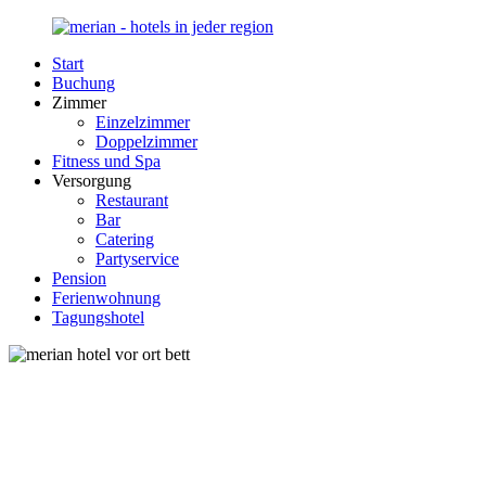
Zurück
zum
Start
Inhalt
Merian-
Ihr
Buchung
Hotel.de
Portal
Zimmer
für
Einzelzimmer
Hotels,
Doppelzimmer
Unterkunft
Fitness und Spa
und
Versorgung
Reisen
Restaurant
in
Bar
Deutschland
Catering
Partyservice
Pension
Ferienwohnung
Tagungshotel