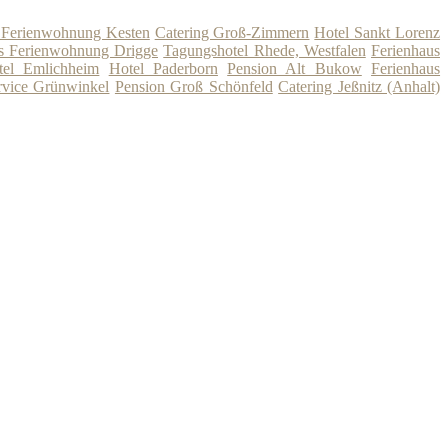
 Ferienwohnung Kesten
Catering Groß-Zimmern
Hotel Sankt Lorenz
s Ferienwohnung Drigge
Tagungshotel Rhede, Westfalen
Ferienhaus
tel Emlichheim
Hotel Paderborn
Pension Alt Bukow
Ferienhaus
rvice Grünwinkel
Pension Groß Schönfeld
Catering Jeßnitz (Anhalt)