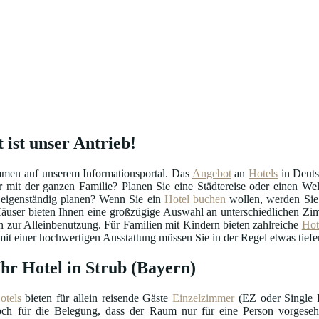
 ist unser Antrieb!
mmen auf unserem Informationsportal. Das
Angebot
an
Hotels
in Deutsc
er mit der ganzen Familie? Planen Sie eine Städtereise oder einen W
 eigenständig planen? Wenn Sie ein
Hotel
buchen
wollen, werden Sie 
äuser bieten Ihnen eine großzügige Auswahl an unterschiedlichen Zim
zur Alleinbenutzung. Für Familien mit Kindern bieten zahlreiche
Hot
t einer hochwertigen Ausstattung müssen Sie in der Regel etwas tiefer
Ihr Hotel in Strub (Bayern)
otels
bieten für allein reisende Gäste
Einzelzimmer
(EZ oder Single R
doch für die Belegung, dass der Raum nur für eine Person vorgeseh