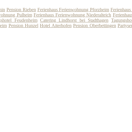
hin
Pension Rieben
Ferienhaus Ferienwohnung Pforzheim
Ferienhaus
wohnung Pulheim
Ferienhaus Ferienwohnung Niederalteich
Ferienhau
shotel Feudenheim
Catering Lindhorst bei Stadthagen
Tagungsho
heim
Pension Hunzel
Hotel Aiterhofen
Pension Oberbettingen
Partyse