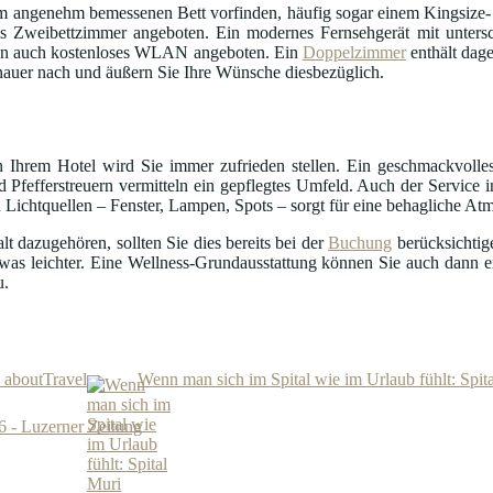
 angenehm bemessenen Bett vorfinden, häufig sogar einem Kingsize- 
 Zweibettzimmer angeboten. Ein modernes Fernsehgerät mit untersc
en auch kostenloses WLAN angeboten. Ein
Doppelzimmer
enthält dag
auer nach und äußern Sie Ihre Wünsche diesbezüglich.
 Ihrem Hotel wird Sie immer zufrieden stellen. Ein geschmackvolle
 Pfefferstreuern vermitteln ein gepflegtes Umfeld. Auch der Service i
 Lichtquellen – Fenster, Lampen, Spots – sorgt für eine behagliche At
 dazugehören, sollten Sie dies bereits bei der
Buchung
berücksichtig
was leichter. Eine Wellness-Grundausstattung können Sie auch dann 
u.
- aboutTravel
Wenn man sich im Spital wie im Urlaub fühlt: Spit
6 - Luzerner Zeitung