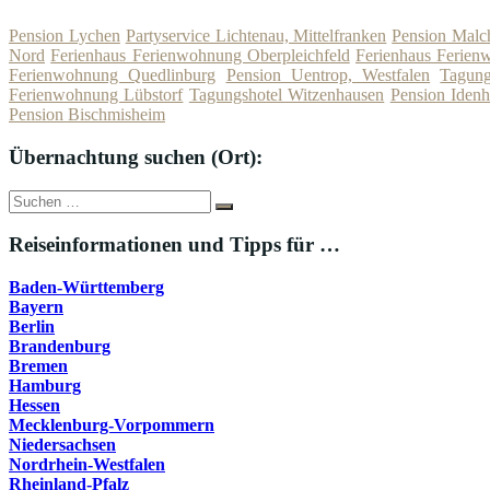
Pension Lychen
Partyservice Lichtenau, Mittelfranken
Pension Malc
Nord
Ferienhaus Ferienwohnung Oberpleichfeld
Ferienhaus Ferien
Ferienwohnung Quedlinburg
Pension Uentrop, Westfalen
Tagung
Ferienwohnung Lübstorf
Tagungshotel Witzenhausen
Pension Iden
Pension Bischmisheim
Übernachtung suchen (Ort):
Suche
Suchen
nach:
Reiseinformationen und Tipps für …
Baden-Württemberg
Bayern
Berlin
Brandenburg
Bremen
Hamburg
Hessen
Mecklenburg-Vorpommern
Niedersachsen
Nordrhein-Westfalen
Rheinland-Pfalz