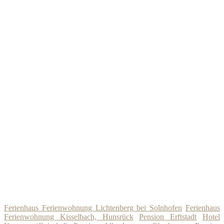
Ferienhaus Ferienwohnung Lichtenberg bei Solnhofen
Ferienhaus
Ferienwohnung Kisselbach, Hunsrück
Pension Erftstadt
Hotel