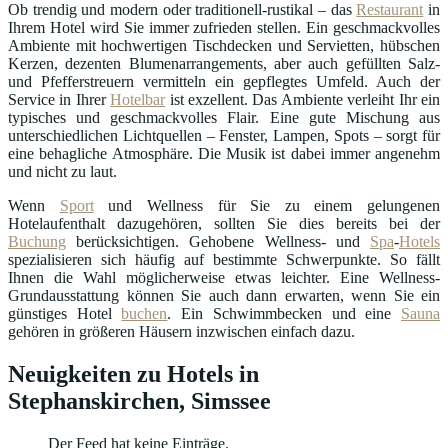
Ob trendig und modern oder traditionell-rustikal – das
Restaurant
in
Ihrem Hotel wird Sie immer zufrieden stellen. Ein geschmackvolles
Ambiente mit hochwertigen Tischdecken und Servietten, hübschen
Kerzen, dezenten Blumenarrangements, aber auch gefüllten Salz-
und Pfefferstreuern vermitteln ein gepflegtes Umfeld. Auch der
Service in Ihrer
Hotelbar
ist exzellent. Das Ambiente verleiht Ihr ein
typisches und geschmackvolles Flair. Eine gute Mischung aus
unterschiedlichen Lichtquellen – Fenster, Lampen, Spots – sorgt für
eine behagliche Atmosphäre. Die Musik ist dabei immer angenehm
und nicht zu laut.
Wenn
Sport
und Wellness für Sie zu einem gelungenen
Hotelaufenthalt dazugehören, sollten Sie dies bereits bei der
Buchung
berücksichtigen. Gehobene Wellness- und
Spa
-
Hotels
spezialisieren sich häufig auf bestimmte Schwerpunkte. So fällt
Ihnen die Wahl möglicherweise etwas leichter. Eine Wellness-
Grundausstattung können Sie auch dann erwarten, wenn Sie ein
günstiges Hotel
buchen
. Ein Schwimmbecken und eine
Sauna
gehören in größeren Häusern inzwischen einfach dazu.
Neuigkeiten zu Hotels in
Stephanskirchen, Simssee
Der Feed hat keine Einträge.