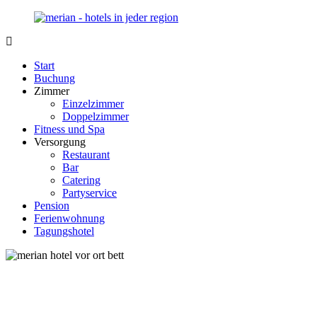
Zurück
zum
Inhalt
Merian-
Ihr
Hotel.de
Portal
Start
für
Buchung
Hotels,
Zimmer
Unterkunft
Einzelzimmer
und
Doppelzimmer
Reisen
Fitness und Spa
in
Versorgung
Deutschland
Restaurant
Bar
Catering
Partyservice
Pension
Ferienwohnung
Tagungshotel