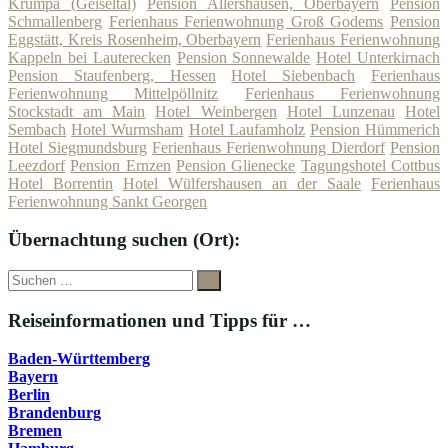
Krumpa (Geiseltal)
Pension Allershausen, Oberbayern
Pension
Schmallenberg
Ferienhaus Ferienwohnung Groß Godems
Pension
Eggstätt, Kreis Rosenheim, Oberbayern
Ferienhaus Ferienwohnung
Kappeln bei Lauterecken
Pension Sonnewalde
Hotel Unterkirnach
Pension Staufenberg, Hessen
Hotel Siebenbach
Ferienhaus
Ferienwohnung Mittelpöllnitz
Ferienhaus Ferienwohnung
Stockstadt am Main
Hotel Weinbergen
Hotel Lunzenau
Hotel
Sembach
Hotel Wurmsham
Hotel Laufamholz
Pension Hümmerich
Hotel Siegmundsburg
Ferienhaus Ferienwohnung Dierdorf
Pension
Leezdorf
Pension Ernzen
Pension Glienecke
Tagungshotel Cottbus
Hotel Borrentin
Hotel Wülfershausen an der Saale
Ferienhaus
Ferienwohnung Sankt Georgen
Übernachtung suchen (Ort):
Suche
Suchen
nach:
Reiseinformationen und Tipps für …
Baden-Württemberg
Bayern
Berlin
Brandenburg
Bremen