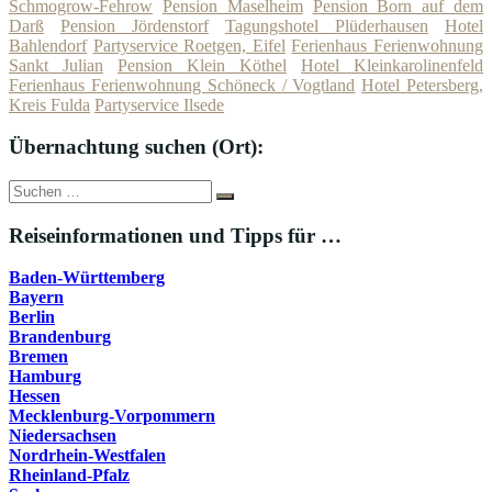
Schmogrow-Fehrow
Pension Maselheim
Pension Born auf dem
Darß
Pension Jördenstorf
Tagungshotel Plüderhausen
Hotel
Bahlendorf
Partyservice Roetgen, Eifel
Ferienhaus Ferienwohnung
Sankt Julian
Pension Klein Köthel
Hotel Kleinkarolinenfeld
Ferienhaus Ferienwohnung Schöneck / Vogtland
Hotel Petersberg,
Kreis Fulda
Partyservice Ilsede
Übernachtung suchen (Ort):
Suche
Suchen
nach:
Reiseinformationen und Tipps für …
Baden-Württemberg
Bayern
Berlin
Brandenburg
Bremen
Hamburg
Hessen
Mecklenburg-Vorpommern
Niedersachsen
Nordrhein-Westfalen
Rheinland-Pfalz