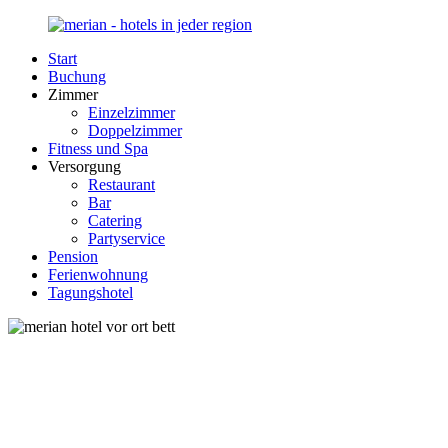
Zurück
zum
Start
Inhalt
Merian-
Ihr
Buchung
Hotel.de
Portal
Zimmer
für
Einzelzimmer
Hotels,
Doppelzimmer
Unterkunft
Fitness und Spa
und
Versorgung
Reisen
Restaurant
in
Bar
Deutschland
Catering
Partyservice
Pension
Ferienwohnung
Tagungshotel