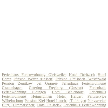
Ferienhaus Ferienwohnung Gleisweiler
Hotel Dreitzsch
Hotel
Boren
Pension Wetter (Hessen)
Pension Dreisbach, Westerwald
Pension Zernikow bei Gransee
Ferienhaus Ferienwohnung
Grauenhagen
Catering Freyburg (Unstrut)
Ferienhaus
Ferienwohnung Eldingen
Hotel Behlendorf
Ferienhaus
Ferienwohnung Heimertingen
Hotel Hardert
Partyservice
Wilhelmsburg
Pension Kiel
Hotel Laucha, Thüringen
Partyservice
Burg (Dithmarschen)
Hotel Ralswiek
Ferienhaus Ferienwohnung