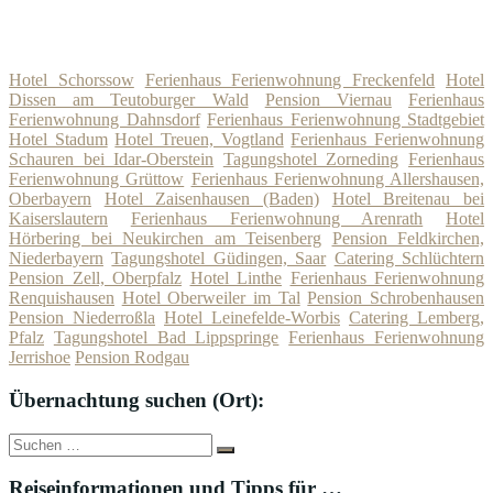
Hotel Schorssow
Ferienhaus Ferienwohnung Freckenfeld
Hotel
Dissen am Teutoburger Wald
Pension Viernau
Ferienhaus
Ferienwohnung Dahnsdorf
Ferienhaus Ferienwohnung Stadtgebiet
Hotel Stadum
Hotel Treuen, Vogtland
Ferienhaus Ferienwohnung
Schauren bei Idar-Oberstein
Tagungshotel Zorneding
Ferienhaus
Ferienwohnung Grüttow
Ferienhaus Ferienwohnung Allershausen,
Oberbayern
Hotel Zaisenhausen (Baden)
Hotel Breitenau bei
Kaiserslautern
Ferienhaus Ferienwohnung Arenrath
Hotel
Hörbering bei Neukirchen am Teisenberg
Pension Feldkirchen,
Niederbayern
Tagungshotel Güdingen, Saar
Catering Schlüchtern
Pension Zell, Oberpfalz
Hotel Linthe
Ferienhaus Ferienwohnung
Renquishausen
Hotel Oberweiler im Tal
Pension Schrobenhausen
Pension Niederroßla
Hotel Leinefelde-Worbis
Catering Lemberg,
Pfalz
Tagungshotel Bad Lippspringe
Ferienhaus Ferienwohnung
Jerrishoe
Pension Rodgau
Übernachtung suchen (Ort):
Suche
Suchen
nach:
Reiseinformationen und Tipps für …