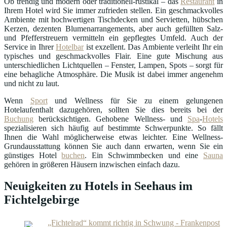
Ob trendig und modern oder traditionell-rustikal – das
Restaurant
in
Ihrem Hotel wird Sie immer zufrieden stellen. Ein geschmackvolles
Ambiente mit hochwertigen Tischdecken und Servietten, hübschen
Kerzen, dezenten Blumenarrangements, aber auch gefüllten Salz-
und Pfefferstreuern vermitteln ein gepflegtes Umfeld. Auch der
Service in Ihrer
Hotelbar
ist exzellent. Das Ambiente verleiht Ihr ein
typisches und geschmackvolles Flair. Eine gute Mischung aus
unterschiedlichen Lichtquellen – Fenster, Lampen, Spots – sorgt für
eine behagliche Atmosphäre. Die Musik ist dabei immer angenehm
und nicht zu laut.
Wenn
Sport
und Wellness für Sie zu einem gelungenen
Hotelaufenthalt dazugehören, sollten Sie dies bereits bei der
Buchung
berücksichtigen. Gehobene Wellness- und
Spa
-
Hotels
spezialisieren sich häufig auf bestimmte Schwerpunkte. So fällt
Ihnen die Wahl möglicherweise etwas leichter. Eine Wellness-
Grundausstattung können Sie auch dann erwarten, wenn Sie ein
günstiges Hotel
buchen
. Ein Schwimmbecken und eine
Sauna
gehören in größeren Häusern inzwischen einfach dazu.
Neuigkeiten zu Hotels in Seehaus im
Fichtelgebirge
„Fichtelrad“ kommt richtig in Schwung - Frankenpost