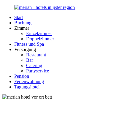
Zurück
zum
Start
Inhalt
Merian-
Ihr
Buchung
Hotel.de
Portal
Zimmer
für
Einzelzimmer
Hotels,
Doppelzimmer
Unterkunft
Fitness und Spa
und
Versorgung
Reisen
Restaurant
in
Bar
Deutschland
Catering
Partyservice
Pension
Ferienwohnung
Tagungshotel