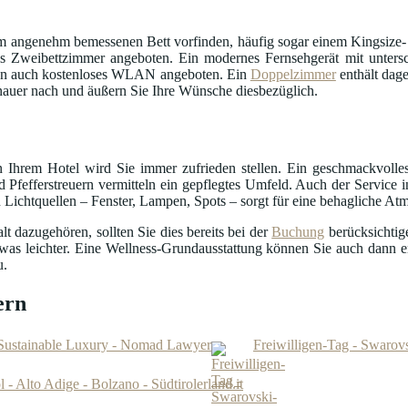
 angenehm bemessenen Bett vorfinden, häufig sogar einem Kingsize- 
 Zweibettzimmer angeboten. Ein modernes Fernsehgerät mit untersc
en auch kostenloses WLAN angeboten. Ein
Doppelzimmer
enthält dag
auer nach und äußern Sie Ihre Wünsche diesbezüglich.
 Ihrem Hotel wird Sie immer zufrieden stellen. Ein geschmackvolle
 Pfefferstreuern vermitteln ein gepflegtes Umfeld. Auch der Service i
 Lichtquellen – Fenster, Lampen, Spots – sorgt für eine behagliche At
 dazugehören, sollten Sie dies bereits bei der
Buchung
berücksichtig
was leichter. Eine Wellness-Grundausstattung können Sie auch dann 
u.
ern
Sustainable Luxury - Nomad Lawyer
Freiwilligen-Tag - Swarovs
 - Alto Adige - Bolzano - Südtirolerland.it