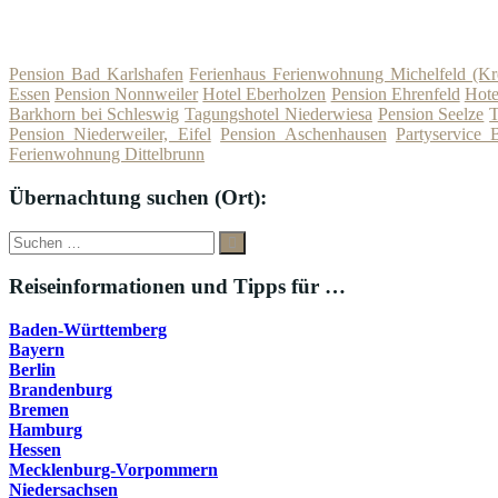
Pension Bad Karlshafen
Ferienhaus Ferienwohnung Michelfeld (Kr
Essen
Pension Nonnweiler
Hotel Eberholzen
Pension Ehrenfeld
Hote
Barkhorn bei Schleswig
Tagungshotel Niederwiesa
Pension Seelze
T
Pension Niederweiler, Eifel
Pension Aschenhausen
Partyservice 
Ferienwohnung Dittelbrunn
Übernachtung suchen (Ort):
Suche
Suchen
nach:
Reiseinformationen und Tipps für …
Baden-Württemberg
Bayern
Berlin
Brandenburg
Bremen
Hamburg
Hessen
Mecklenburg-Vorpommern
Niedersachsen