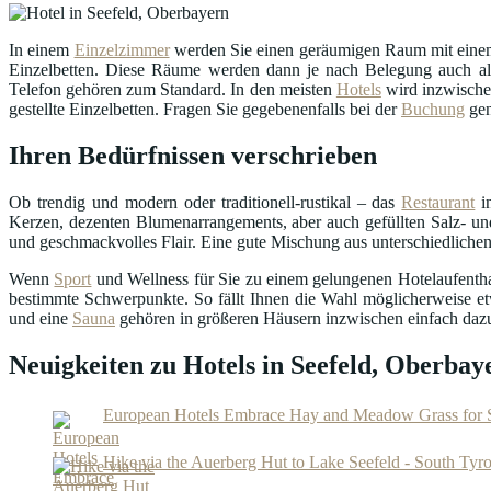
In einem
Einzelzimmer
werden Sie einen geräumigen Raum mit einem
Einzelbetten. Diese Räume werden dann je nach Belegung auch als
Telefon gehören zum Standard. In den meisten
Hotels
wird inzwisch
gestellte Einzelbetten. Fragen Sie gegebenenfalls bei der
Buchung
gen
Ihren Bedürfnissen verschrieben
Ob trendig und modern oder traditionell-rustikal – das
Restaurant
in
Kerzen, dezenten Blumenarrangements, aber auch gefüllten Salz- und
und geschmackvolles Flair. Eine gute Mischung aus unterschiedlichen
Wenn
Sport
und Wellness für Sie zu einem gelungenen Hotelaufenthalt
bestimmte Schwerpunkte. So fällt Ihnen die Wahl möglicherweise et
und eine
Sauna
gehören in größeren Häusern inzwischen einfach daz
Neuigkeiten zu Hotels in Seefeld, Oberbay
European Hotels Embrace Hay and Meadow Grass for 
Hike via the Auerberg Hut to Lake Seefeld - South Tyrol