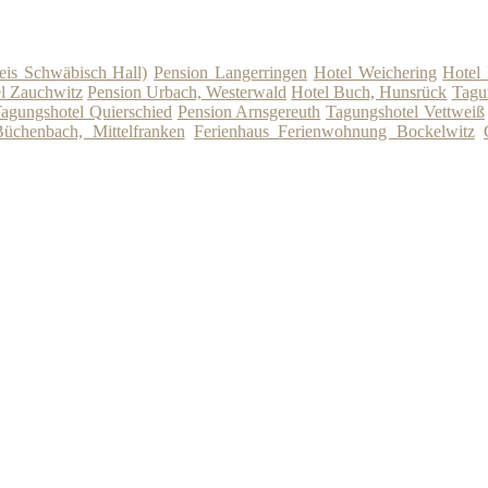
eis Schwäbisch Hall)
Pension Langerringen
Hotel Weichering
Hotel
l Zauchwitz
Pension Urbach, Westerwald
Hotel Buch, Hunsrück
Tagu
agungshotel Quierschied
Pension Arnsgereuth
Tagungshotel Vettweiß
Büchenbach, Mittelfranken
Ferienhaus Ferienwohnung Bockelwitz