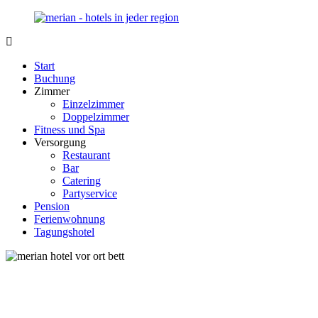
Zurück
zum
Inhalt
Merian-
Ihr
Hotel.de
Portal
Start
für
Buchung
Hotels,
Zimmer
Unterkunft
Einzelzimmer
und
Doppelzimmer
Reisen
Fitness und Spa
in
Versorgung
Deutschland
Restaurant
Bar
Catering
Partyservice
Pension
Ferienwohnung
Tagungshotel