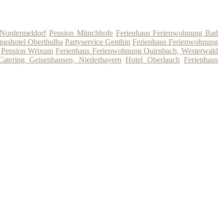
 Nordermeldorf
Pension Münchhofe
Ferienhaus Ferienwohnung Bad
ngshotel Oberthulba
Partyservice Genthin
Ferienhaus Ferienwohnung
Pension Wrixum
Ferienhaus Ferienwohnung Quirnbach, Westerwald
Catering Geisenhausen, Niederbayern
Hotel Oberlauch
Ferienhaus