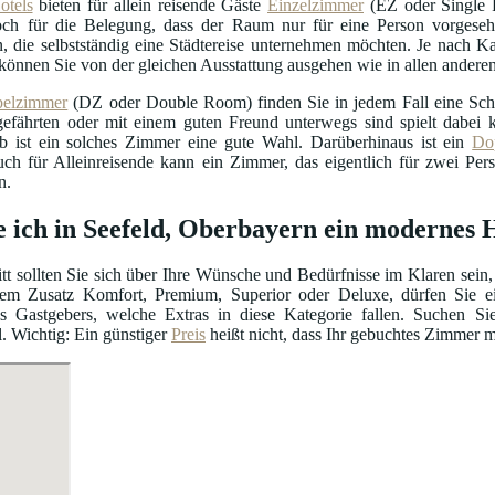
otels
bieten für allein reisende Gäste
Einzelzimmer
(EZ oder Single R
doch für die Belegung, dass der Raum nur für eine Person vorgeseh
, die selbstständig eine Städtereise unternehmen möchten. Je nach Ka
können Sie von der gleichen Ausstattung ausgehen wie in allen ander
elzimmer
(DZ oder Double Room) finden Sie in jedem Fall eine Schl
efährten oder mit einem guten Freund unterwegs sind spielt dabei ke
b ist ein solches Zimmer eine gute Wahl. Darüberhinaus ist ein
Do
uch für Alleinreisende kann ein Zimmer, das eigentlich für zwei Per
n.
e ich in Seefeld, Oberbayern ein modernes 
itt sollten Sie sich über Ihre Wünsche und Bedürfnisse im Klaren sein,
m Zusatz Komfort, Premium, Superior oder Deluxe, dürfen Sie ein
s Gastgebers, welche Extras in diese Kategorie fallen. Suchen S
. Wichtig: Ein günstiger
Preis
heißt nicht, dass Ihr gebuchtes Zimmer m