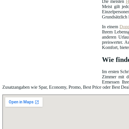
Die meisten
H
Meist gilt je
Einzelpersonen
Grundsätzlich 
In einem
Dopp
Ihrem Lebensg
anderen Urlau
preiswerter. A
Komfort, biete
Wie find
Im ersten Schr
Zimmer mit de
Ermessen Ihre
Zusatzangaben wie Spar, Economy, Promo, Best Price oder Best Deal