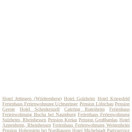
Hotel Jettingen (Württemberg)
Hotel Golzheim
Hotel Kriegsfeld
Ferienhaus Ferienwohnung Uchtspringe
Pension Löbichau
Pension
Geeste
Hotel Schenkenzell
Catering Rutesheim
Ferienhaus
Ferienwohnung Bucha bei Naumburg
Ferienhaus Ferienwohnung
Sulzheim, Rheinhessen
Pension Krelau
Pension Großbardau
Hotel
Appenheim, Rheinhessen
Ferienhaus Ferienwohnung Weigenheim
Pension Hohenstein bei Nordhausen
Hotel Michelstadt
Partyservice