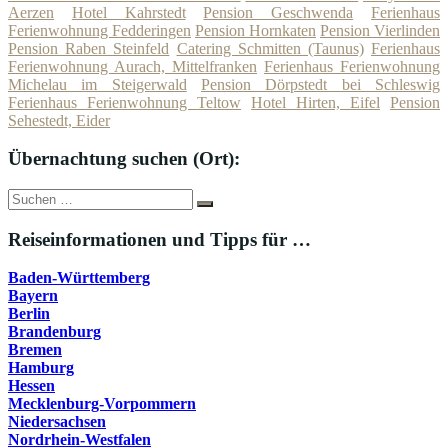
Aerzen
Hotel Kahrstedt
Pension Geschwenda
Ferienhaus
Ferienwohnung Fedderingen
Pension Hornkaten
Pension Vierlinden
Pension Raben Steinfeld
Catering Schmitten (Taunus)
Ferienhaus
Ferienwohnung Aurach, Mittelfranken
Ferienhaus Ferienwohnung
Michelau im Steigerwald
Pension Dörpstedt bei Schleswig
Ferienhaus Ferienwohnung Teltow
Hotel Hirten, Eifel
Pension
Sehestedt, Eider
Übernachtung suchen (Ort):
Suche
Suchen
nach:
Reiseinformationen und Tipps für …
Baden-Württemberg
Bayern
Berlin
Brandenburg
Bremen
Hamburg
Hessen
Mecklenburg-Vorpommern
Niedersachsen
Nordrhein-Westfalen