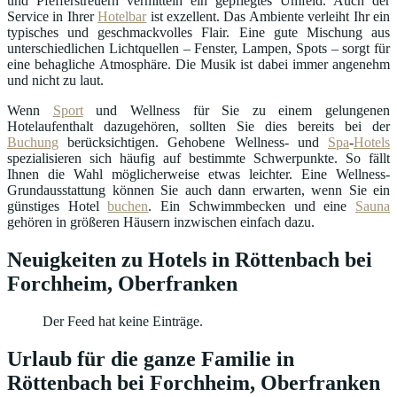
und Pfefferstreuern vermitteln ein gepflegtes Umfeld. Auch der
Service in Ihrer
Hotelbar
ist exzellent. Das Ambiente verleiht Ihr ein
typisches und geschmackvolles Flair. Eine gute Mischung aus
unterschiedlichen Lichtquellen – Fenster, Lampen, Spots – sorgt für
eine behagliche Atmosphäre. Die Musik ist dabei immer angenehm
und nicht zu laut.
Wenn
Sport
und Wellness für Sie zu einem gelungenen
Hotelaufenthalt dazugehören, sollten Sie dies bereits bei der
Buchung
berücksichtigen. Gehobene Wellness- und
Spa
-
Hotels
spezialisieren sich häufig auf bestimmte Schwerpunkte. So fällt
Ihnen die Wahl möglicherweise etwas leichter. Eine Wellness-
Grundausstattung können Sie auch dann erwarten, wenn Sie ein
günstiges Hotel
buchen
. Ein Schwimmbecken und eine
Sauna
gehören in größeren Häusern inzwischen einfach dazu.
Neuigkeiten zu Hotels in Röttenbach bei
Forchheim, Oberfranken
Der Feed hat keine Einträge.
Urlaub für die ganze Familie in
Röttenbach bei Forchheim, Oberfranken