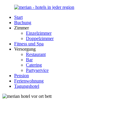
Zurück
zum
Start
Inhalt
Merian-
Ihr
Buchung
Hotel.de
Portal
Zimmer
für
Einzelzimmer
Hotels,
Doppelzimmer
Unterkunft
Fitness und Spa
und
Versorgung
Reisen
Restaurant
in
Bar
Deutschland
Catering
Partyservice
Pension
Ferienwohnung
Tagungshotel