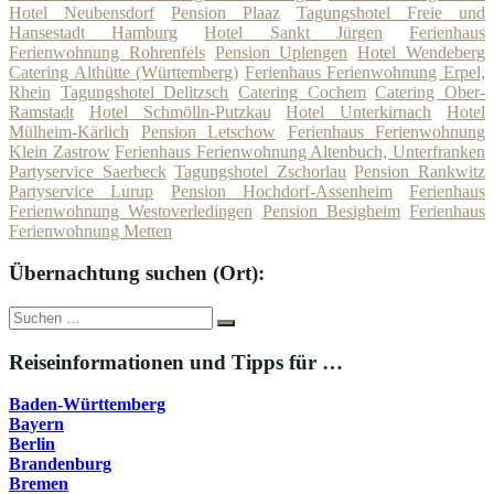
Hotel Neubensdorf
Pension Plaaz
Tagungshotel Freie und
Hansestadt Hamburg
Hotel Sankt Jürgen
Ferienhaus
Ferienwohnung Rohrenfels
Pension Uplengen
Hotel Wendeberg
Catering Althütte (Württemberg)
Ferienhaus Ferienwohnung Erpel,
Rhein
Tagungshotel Delitzsch
Catering Cochem
Catering Ober-
Ramstadt
Hotel Schmölln-Putzkau
Hotel Unterkirnach
Hotel
Mülheim-Kärlich
Pension Letschow
Ferienhaus Ferienwohnung
Klein Zastrow
Ferienhaus Ferienwohnung Altenbuch, Unterfranken
Partyservice Saerbeck
Tagungshotel Zschorlau
Pension Rankwitz
Partyservice Lurup
Pension Hochdorf-Assenheim
Ferienhaus
Ferienwohnung Westoverledingen
Pension Besigheim
Ferienhaus
Ferienwohnung Metten
Übernachtung suchen (Ort):
Suche
Suchen
nach:
Reiseinformationen und Tipps für …
Baden-Württemberg
Bayern
Berlin
Brandenburg
Bremen