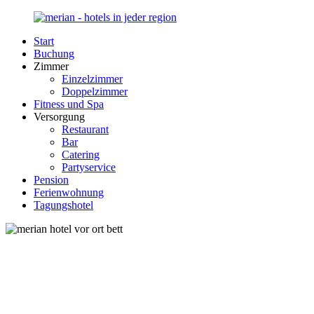
Zurück
zum
Start
Inhalt
Merian-
Ihr
Buchung
Hotel.de
Portal
Zimmer
für
Einzelzimmer
Hotels,
Doppelzimmer
Unterkunft
Fitness und Spa
und
Versorgung
Reisen
Restaurant
in
Bar
Deutschland
Catering
Partyservice
Pension
Ferienwohnung
Tagungshotel