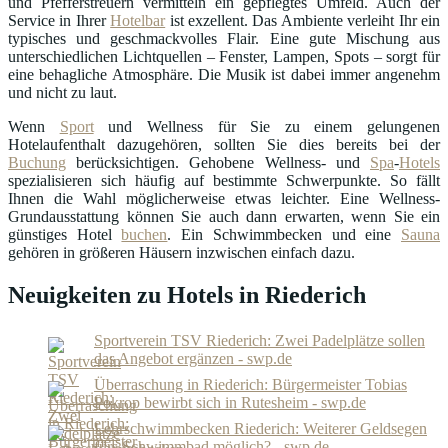
und Pfefferstreuern vermitteln ein gepflegtes Umfeld. Auch der
Service in Ihrer
Hotelbar
ist exzellent. Das Ambiente verleiht Ihr ein
typisches und geschmackvolles Flair. Eine gute Mischung aus
unterschiedlichen Lichtquellen – Fenster, Lampen, Spots – sorgt für
eine behagliche Atmosphäre. Die Musik ist dabei immer angenehm
und nicht zu laut.
Wenn
Sport
und Wellness für Sie zu einem gelungenen
Hotelaufenthalt dazugehören, sollten Sie dies bereits bei der
Buchung
berücksichtigen. Gehobene Wellness- und
Spa
-
Hotels
spezialisieren sich häufig auf bestimmte Schwerpunkte. So fällt
Ihnen die Wahl möglicherweise etwas leichter. Eine Wellness-
Grundausstattung können Sie auch dann erwarten, wenn Sie ein
günstiges Hotel
buchen
. Ein Schwimmbecken und eine
Sauna
gehören in größeren Häusern inzwischen einfach dazu.
Neuigkeiten zu Hotels in Riederich
Sportverein TSV Riederich: Zwei Padelplätze sollen
das Angebot ergänzen - swp.de
Überraschung in Riederich: Bürgermeister Tobias
Pokrop bewirbt sich in Rutesheim - swp.de
Lehrschwimmbecken Riederich: Weiterer Geldsegen
fürs Schwimmbad möglich? - swp.de