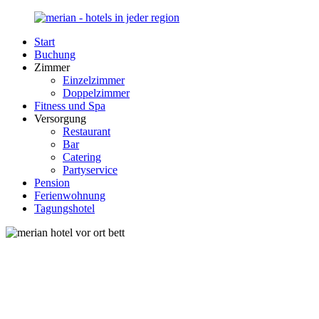
Zurück
zum
Start
Inhalt
Merian-
Ihr
Buchung
Hotel.de
Portal
Zimmer
für
Einzelzimmer
Hotels,
Doppelzimmer
Unterkunft
Fitness und Spa
und
Versorgung
Reisen
Restaurant
in
Bar
Deutschland
Catering
Partyservice
Pension
Ferienwohnung
Tagungshotel