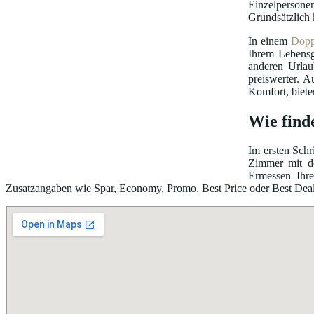
Einzelpersonen
Grundsätzlich 
In einem
Dopp
Ihrem Lebensg
anderen Urlau
preiswerter. A
Komfort, biete
Wie finde
Im ersten Schr
Zimmer mit de
Ermessen Ihre
Zusatzangaben wie Spar, Economy, Promo, Best Price oder Best Deal