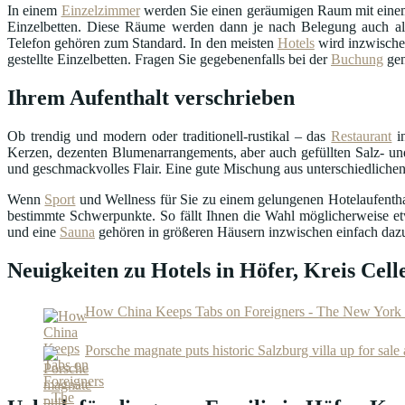
In einem
Einzelzimmer
werden Sie einen geräumigen Raum mit einem
Einzelbetten. Diese Räume werden dann je nach Belegung auch als
Telefon gehören zum Standard. In den meisten
Hotels
wird inzwisch
gestellte Einzelbetten. Fragen Sie gegebenenfalls bei der
Buchung
gen
Ihrem Aufenthalt verschrieben
Ob trendig und modern oder traditionell-rustikal – das
Restaurant
in
Kerzen, dezenten Blumenarrangements, aber auch gefüllten Salz- und
und geschmackvolles Flair. Eine gute Mischung aus unterschiedlichen
Wenn
Sport
und Wellness für Sie zu einem gelungenen Hotelaufenthalt
bestimmte Schwerpunkte. So fällt Ihnen die Wahl möglicherweise et
und eine
Sauna
gehören in größeren Häusern inzwischen einfach daz
Neuigkeiten zu Hotels in Höfer, Kreis Cell
How China Keeps Tabs on Foreigners - The New York
Porsche magnate puts historic Salzburg villa up for sale