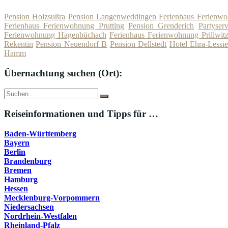
Pension Holzsußra
Pension Langenweddingen
Ferienhaus Ferienw
Ferienhaus Ferienwohnung Prutting
Pension Grenderich
Partyser
Ferienwohnung Hagenbüchach
Ferienhaus Ferienwohnung Prillwit
Rekentin
Pension Neuendorf B
Pension Dellstedt
Hotel Ehra-Lessi
Hamm
Übernachtung suchen (Ort):
Suche
Suchen
nach:
Reiseinformationen und Tipps für …
Baden-Württemberg
Bayern
Berlin
Brandenburg
Bremen
Hamburg
Hessen
Mecklenburg-Vorpommern
Niedersachsen
Nordrhein-Westfalen
Rheinland-Pfalz