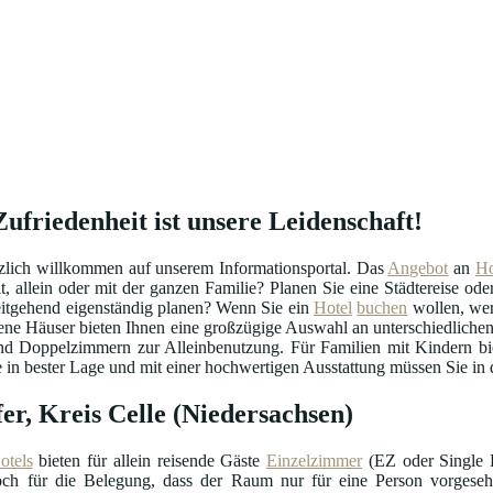
Zufriedenheit ist unsere Leidenschaft!
rzlich willkommen auf unserem Informationsportal. Das
Angebot
an
Ho
t, allein oder mit der ganzen Familie? Planen Sie eine Städtereise od
itgehend eigenständig planen? Wenn Sie ein
Hotel
buchen
wollen, wer
ene Häuser bieten Ihnen eine großzügige Auswahl an unterschiedliche
nd Doppelzimmern zur Alleinbenutzung. Für Familien mit Kindern bi
n bester Lage und mit einer hochwertigen Ausstattung müssen Sie in de
er, Kreis Celle (Niedersachsen)
otels
bieten für allein reisende Gäste
Einzelzimmer
(EZ oder Single R
doch für die Belegung, dass der Raum nur für eine Person vorgeseh