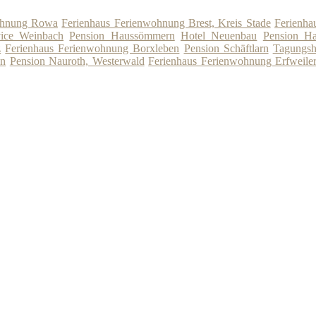
ohnung Rowa
Ferienhaus Ferienwohnung Brest, Kreis Stade
Ferienha
vice Weinbach
Pension Haussömmern
Hotel Neuenbau
Pension Ha
z
Ferienhaus Ferienwohnung Borxleben
Pension Schäftlarn
Tagungsh
en
Pension Nauroth, Westerwald
Ferienhaus Ferienwohnung Erfweile