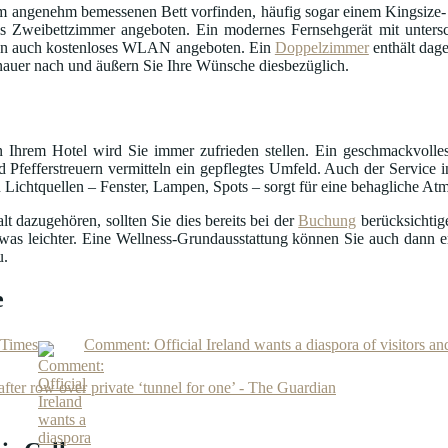
 angenehm bemessenen Bett vorfinden, häufig sogar einem Kingsize- 
 Zweibettzimmer angeboten. Ein modernes Fernsehgerät mit untersc
en auch kostenloses WLAN angeboten. Ein
Doppelzimmer
enthält dag
auer nach und äußern Sie Ihre Wünsche diesbezüglich.
 Ihrem Hotel wird Sie immer zufrieden stellen. Ein geschmackvolle
 Pfefferstreuern vermitteln ein gepflegtes Umfeld. Auch der Service i
 Lichtquellen – Fenster, Lampen, Spots – sorgt für eine behagliche At
 dazugehören, sollten Sie dies bereits bei der
Buchung
berücksichtig
was leichter. Eine Wellness-Grundausstattung können Sie auch dann 
u.
e
 Times
Comment: Official Ireland wants a diaspora of visitors an
 after row over private ‘tunnel for one’ - The Guardian