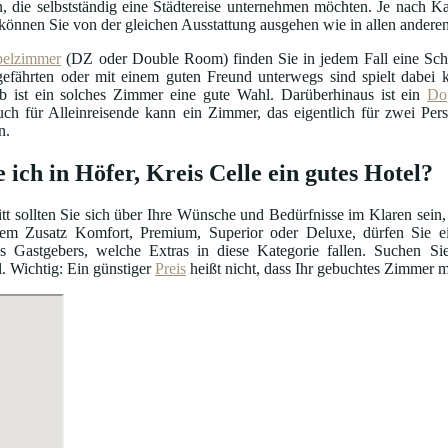
, die selbstständig eine Städtereise unternehmen möchten. Je nach Ka
können Sie von der gleichen Ausstattung ausgehen wie in allen ander
elzimmer
(DZ oder Double Room) finden Sie in jedem Fall eine Schl
efährten oder mit einem guten Freund unterwegs sind spielt dabei ke
b ist ein solches Zimmer eine gute Wahl. Darüberhinaus ist ein
Do
uch für Alleinreisende kann ein Zimmer, das eigentlich für zwei Per
n.
 ich in Höfer, Kreis Celle ein gutes Hotel?
itt sollten Sie sich über Ihre Wünsche und Bedürfnisse im Klaren sein,
m Zusatz Komfort, Premium, Superior oder Deluxe, dürfen Sie ein
s Gastgebers, welche Extras in diese Kategorie fallen. Suchen S
. Wichtig: Ein günstiger
Preis
heißt nicht, dass Ihr gebuchtes Zimmer m