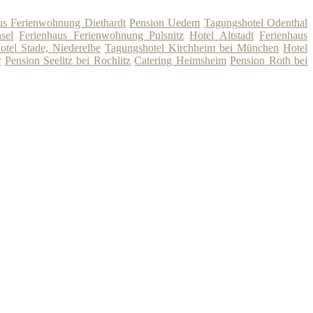
us Ferienwohnung Diethardt
Pension Uedem
Tagungshotel Odenthal
sel
Ferienhaus Ferienwohnung Pulsnitz
Hotel Altstadt
Ferienhaus
otel Stade, Niederelbe
Tagungshotel Kirchheim bei München
Hotel
r
Pension Seelitz bei Rochlitz
Catering Heimsheim
Pension Roth bei