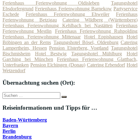
Ferienhaus Ferienwohnung Oldisleben
Tagungshotel
Ebsdorfergrund
Ferienhaus Ferienwohnung Barnekow
Partyservice
Eschede
Ferienhaus Ferienwohnung Ehweiler
Ferienhaus
Ferienwohnung Betzigau
Catering Wildberg (Württemberg)
Ferienhaus Ferienwohnung Kehlbach bei Nastätten
Ferienhaus
Ferienwohnung Mestlin
Ferienhaus Ferienwohnung Ruhpolding
Ferienhaus Ferienwohnung Mittenaar
Hotel Eppishausen
Hotel
Böbingen an der Rems
Tagungshotel Bösel, Oldenburg
Catering
Lampertheim, Hessen
Pension Elsterberg, Vogtland
Tagungshotel
Bischmisheim
Hotel Bestwig
Tagungshotel Mühlburg
Hotel
Garching bei München
Ferienhaus Ferienwohnung Glattbach,
Unterfranken
Pension Elchingen (Donau)
Catering Erbendorf
Hotel
Wetzendorf
Übernachtung suchen (Ort):
Suche
Suchen
nach:
Reiseinformationen und Tipps für …
Baden-Württemberg
Bayern
Berlin
Brandenburg