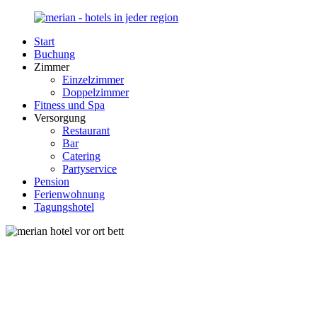
Zurück
zum
Start
Inhalt
Merian-
Ihr
Buchung
Hotel.de
Portal
Zimmer
für
Einzelzimmer
Hotels,
Doppelzimmer
Unterkunft
Fitness und Spa
und
Versorgung
Reisen
Restaurant
in
Bar
Deutschland
Catering
Partyservice
Pension
Ferienwohnung
Tagungshotel