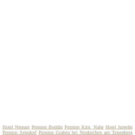
Hotel Niepars
Pension Boddin
Pension Kirn, Nahe
Hotel Jargelin
Pension Arpsdorf
Pension Graben bei Neukirchen am Teisenberg