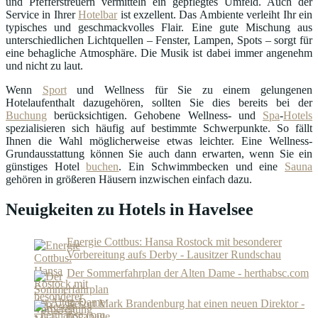
und Pfefferstreuern vermitteln ein gepflegtes Umfeld. Auch der
Service in Ihrer
Hotelbar
ist exzellent. Das Ambiente verleiht Ihr ein
typisches und geschmackvolles Flair. Eine gute Mischung aus
unterschiedlichen Lichtquellen – Fenster, Lampen, Spots – sorgt für
eine behagliche Atmosphäre. Die Musik ist dabei immer angenehm
und nicht zu laut.
Wenn
Sport
und Wellness für Sie zu einem gelungenen
Hotelaufenthalt dazugehören, sollten Sie dies bereits bei der
Buchung
berücksichtigen. Gehobene Wellness- und
Spa
-
Hotels
spezialisieren sich häufig auf bestimmte Schwerpunkte. So fällt
Ihnen die Wahl möglicherweise etwas leichter. Eine Wellness-
Grundausstattung können Sie auch dann erwarten, wenn Sie ein
günstiges Hotel
buchen
. Ein Schwimmbecken und eine
Sauna
gehören in größeren Häusern inzwischen einfach dazu.
Neuigkeiten zu Hotels in Havelsee
Energie Cottbus: Hansa Rostock mit besonderer
Vorbereitung aufs Derby - Lausitzer Rundschau
Der Sommerfahrplan der Alten Dame - herthabsc.com
Resort Mark Brandenburg hat einen neuen Direktor -
hogapage