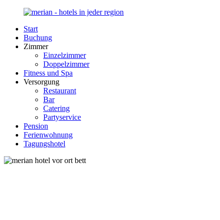
Zurück
zum
Start
Inhalt
Merian-
Ihr
Buchung
Hotel.de
Portal
Zimmer
für
Einzelzimmer
Hotels,
Doppelzimmer
Unterkunft
Fitness und Spa
und
Versorgung
Reisen
Restaurant
in
Bar
Deutschland
Catering
Partyservice
Pension
Ferienwohnung
Tagungshotel