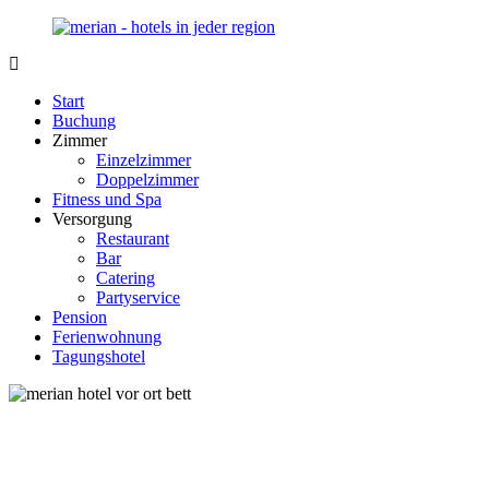
Zurück
zum
Inhalt
Merian-
Ihr
Hotel.de
Portal
Start
für
Buchung
Hotels,
Zimmer
Unterkunft
Einzelzimmer
und
Doppelzimmer
Reisen
Fitness und Spa
in
Versorgung
Deutschland
Restaurant
Bar
Catering
Partyservice
Pension
Ferienwohnung
Tagungshotel