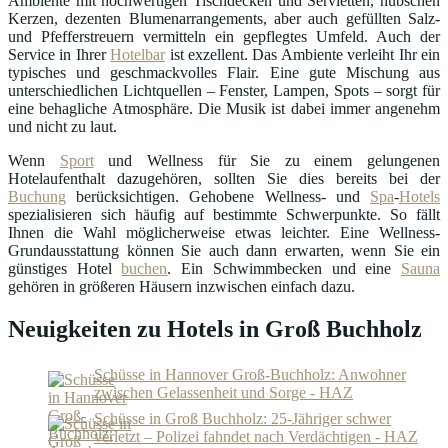
Ambiente mit hochwertigen Tischdecken und Servietten, hübschen
Kerzen, dezenten Blumenarrangements, aber auch gefüllten Salz-
und Pfefferstreuern vermitteln ein gepflegtes Umfeld. Auch der
Service in Ihrer
Hotelbar
ist exzellent. Das Ambiente verleiht Ihr ein
typisches und geschmackvolles Flair. Eine gute Mischung aus
unterschiedlichen Lichtquellen – Fenster, Lampen, Spots – sorgt für
eine behagliche Atmosphäre. Die Musik ist dabei immer angenehm
und nicht zu laut.
Wenn
Sport
und Wellness für Sie zu einem gelungenen
Hotelaufenthalt dazugehören, sollten Sie dies bereits bei der
Buchung
berücksichtigen. Gehobene Wellness- und
Spa
-
Hotels
spezialisieren sich häufig auf bestimmte Schwerpunkte. So fällt
Ihnen die Wahl möglicherweise etwas leichter. Eine Wellness-
Grundausstattung können Sie auch dann erwarten, wenn Sie ein
günstiges Hotel
buchen
. Ein Schwimmbecken und eine
Sauna
gehören in größeren Häusern inzwischen einfach dazu.
Neuigkeiten zu Hotels in Groß Buchholz
Schüsse in Hannover Groß-Buchholz: Anwohner
zwischen Gelassenheit und Sorge - HAZ
Schüsse in Groß Buchholz: 25-Jähriger schwer
verletzt – Polizei fahndet nach Verdächtigen - HAZ