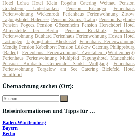
Hotel Lohsa
Hotel Klein Rogahn
Catering Weitnau
Pension
Gochsheim, Unterfranken
Pension Erlangen
Ferienhaus
Ferienwohnung Wickenrodt
Ferienhaus Ferienwohnung Zirtow
Tagungshotel Halensee
Pension Solms (Lahn)
Pension Kayhude
Pension Pogeez
Pension Gössenheim
Pension Herschdorf
Hotel
Ahrensfelde bei Berlin
Pension Rückholz
Ferienhaus
Ferienwohnung Bütthard
Ferienhaus Ferienwohnung Hosten
Hotel
Tastungen
Tagungshotel Blieskastel
Ferienhaus Ferienwohnung
Mendig
Pension Kabelhorst
Pension Lüskow
Catering Philippsburg
(Baden)
Ferienhaus Ferienwohnung Zwiefalten (Württemberg)
Ferienhaus Ferienwohnung Mühlpfad
Tagungshotel Marienheide
Pension Birnbach, Gemeinde Sankt Wolfgang
Ferienhaus
Ferienwohnung Torgelow am See
Catering Bielefeld
Hotel
Schiffdorf
Übernachtung suchen (Ort):
Suche
Suchen
nach:
Reiseinformationen und Tipps für …
Baden-Württemberg
Bayern
Berlin