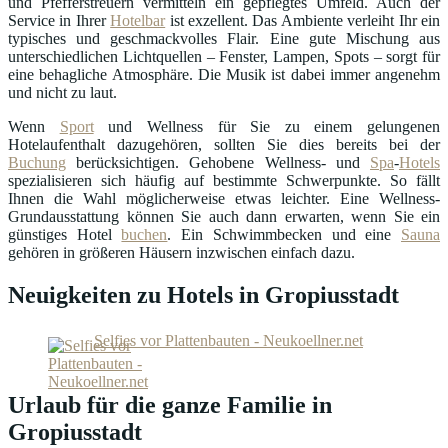
und Pfefferstreuern vermitteln ein gepflegtes Umfeld. Auch der
Service in Ihrer
Hotelbar
ist exzellent. Das Ambiente verleiht Ihr ein
typisches und geschmackvolles Flair. Eine gute Mischung aus
unterschiedlichen Lichtquellen – Fenster, Lampen, Spots – sorgt für
eine behagliche Atmosphäre. Die Musik ist dabei immer angenehm
und nicht zu laut.
Wenn
Sport
und Wellness für Sie zu einem gelungenen
Hotelaufenthalt dazugehören, sollten Sie dies bereits bei der
Buchung
berücksichtigen. Gehobene Wellness- und
Spa
-
Hotels
spezialisieren sich häufig auf bestimmte Schwerpunkte. So fällt
Ihnen die Wahl möglicherweise etwas leichter. Eine Wellness-
Grundausstattung können Sie auch dann erwarten, wenn Sie ein
günstiges Hotel
buchen
. Ein Schwimmbecken und eine
Sauna
gehören in größeren Häusern inzwischen einfach dazu.
Neuigkeiten zu Hotels in Gropiusstadt
Selfies vor Plattenbauten - Neukoellner.net
Urlaub für die ganze Familie in
Gropiusstadt