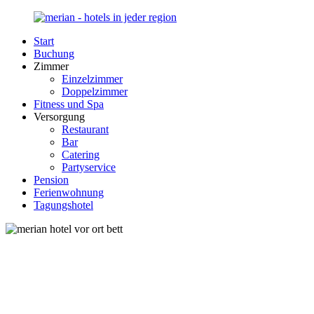
Zurück
zum
Start
Inhalt
Merian-
Ihr
Buchung
Hotel.de
Portal
Zimmer
für
Einzelzimmer
Hotels,
Doppelzimmer
Unterkunft
Fitness und Spa
und
Versorgung
Reisen
Restaurant
in
Bar
Deutschland
Catering
Partyservice
Pension
Ferienwohnung
Tagungshotel