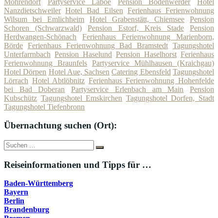
Möhrendorf
Partyservice Laboe
Pension Bodenwerder
Hotel
Nanzdietschweiler
Hotel Bad Eilsen
Ferienhaus Ferienwohnung
Wilsum bei Emlichheim
Hotel Grabenstätt, Chiemsee
Pension
Schoren (Schwarzwald)
Pension Estorf, Kreis Stade
Pension
Herdwangen-Schönach
Ferienhaus Ferienwohnung Marienborn,
Börde
Ferienhaus Ferienwohnung Bad Bramstedt
Tagungshotel
Unterfarrnbach
Pension Haselund
Pension Haselhorst
Ferienhaus
Ferienwohnung Braunfels
Partyservice Mühlhausen (Kraichgau)
Hotel Dörpen
Hotel Aue, Sachsen
Catering Ebensfeld
Tagungshotel
Lörrach
Hotel Abtlöbnitz
Ferienhaus Ferienwohnung Hohenfelde
bei Bad Doberan
Partyservice Erlenbach am Main
Pension
Kubschütz
Tagungshotel Emskirchen
Tagungshotel Dorfen, Stadt
Tagungshotel Tiefenbronn
Übernachtung suchen (Ort):
Suche
Suchen
nach:
Reiseinformationen und Tipps für …
Baden-Württemberg
Bayern
Berlin
Brandenburg