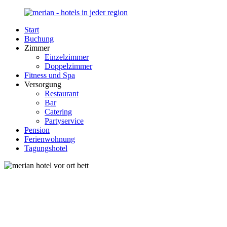
Zurück
zum
Start
Inhalt
Merian-
Ihr
Buchung
Hotel.de
Portal
Zimmer
für
Einzelzimmer
Hotels,
Doppelzimmer
Unterkunft
Fitness und Spa
und
Versorgung
Reisen
Restaurant
in
Bar
Deutschland
Catering
Partyservice
Pension
Ferienwohnung
Tagungshotel