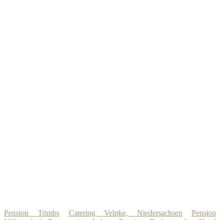
Pension Trimbs
Catering Velpke, Niedersachsen
Pension