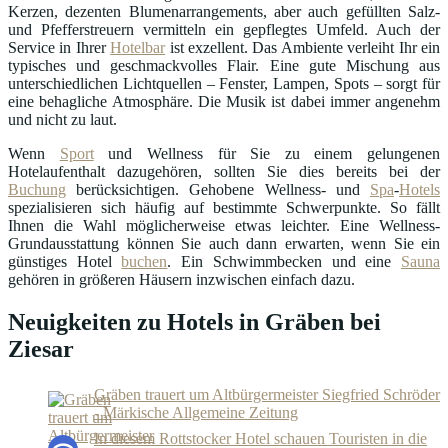
Kerzen, dezenten Blumenarrangements, aber auch gefüllten Salz-
und Pfefferstreuern vermitteln ein gepflegtes Umfeld. Auch der
Service in Ihrer
Hotelbar
ist exzellent. Das Ambiente verleiht Ihr ein
typisches und geschmackvolles Flair. Eine gute Mischung aus
unterschiedlichen Lichtquellen – Fenster, Lampen, Spots – sorgt für
eine behagliche Atmosphäre. Die Musik ist dabei immer angenehm
und nicht zu laut.
Wenn
Sport
und Wellness für Sie zu einem gelungenen
Hotelaufenthalt dazugehören, sollten Sie dies bereits bei der
Buchung
berücksichtigen. Gehobene Wellness- und
Spa
-
Hotels
spezialisieren sich häufig auf bestimmte Schwerpunkte. So fällt
Ihnen die Wahl möglicherweise etwas leichter. Eine Wellness-
Grundausstattung können Sie auch dann erwarten, wenn Sie ein
günstiges Hotel
buchen
. Ein Schwimmbecken und eine
Sauna
gehören in größeren Häusern inzwischen einfach dazu.
Neuigkeiten zu Hotels in Gräben bei
Ziesar
Gräben trauert um Altbürgermeister Siegfried Schröder
- Märkische Allgemeine Zeitung
In diesem Rottstocker Hotel schauen Touristen in die