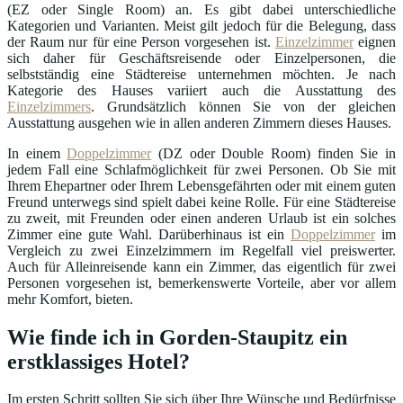
(EZ oder Single Room) an. Es gibt dabei unterschiedliche
Kategorien und Varianten. Meist gilt jedoch für die Belegung, dass
der Raum nur für eine Person vorgesehen ist.
Einzelzimmer
eignen
sich daher für Geschäftsreisende oder Einzelpersonen, die
selbstständig eine Städtereise unternehmen möchten. Je nach
Kategorie des Hauses variiert auch die Ausstattung des
Einzelzimmers
. Grundsätzlich können Sie von der gleichen
Ausstattung ausgehen wie in allen anderen Zimmern dieses Hauses.
In einem
Doppelzimmer
(DZ oder Double Room) finden Sie in
jedem Fall eine Schlafmöglichkeit für zwei Personen. Ob Sie mit
Ihrem Ehepartner oder Ihrem Lebensgefährten oder mit einem guten
Freund unterwegs sind spielt dabei keine Rolle. Für eine Städtereise
zu zweit, mit Freunden oder einen anderen Urlaub ist ein solches
Zimmer eine gute Wahl. Darüberhinaus ist ein
Doppelzimmer
im
Vergleich zu zwei Einzelzimmern im Regelfall viel preiswerter.
Auch für Alleinreisende kann ein Zimmer, das eigentlich für zwei
Personen vorgesehen ist, bemerkenswerte Vorteile, aber vor allem
mehr Komfort, bieten.
Wie finde ich in Gorden-Staupitz ein
erstklassiges Hotel?
Im ersten Schritt sollten Sie sich über Ihre Wünsche und Bedürfnisse