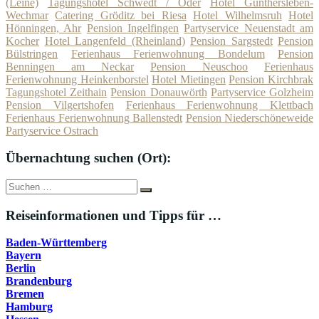
(Leine)
Tagungshotel Schwedt / Oder
Hotel Günthersleben-
Wechmar
Catering Gröditz bei Riesa
Hotel Wilhelmsruh
Hotel
Hönningen, Ahr
Pension Ingelfingen
Partyservice Neuenstadt am
Kocher
Hotel Langenfeld (Rheinland)
Pension Sargstedt
Pension
Bülstringen
Ferienhaus Ferienwohnung Bondelum
Pension
Benningen am Neckar
Pension Neuschoo
Ferienhaus
Ferienwohnung Heinkenborstel
Hotel Mietingen
Pension Kirchbrak
Tagungshotel Zeithain
Pension Donauwörth
Partyservice Golzheim
Pension Vilgertshofen
Ferienhaus Ferienwohnung Klettbach
Ferienhaus Ferienwohnung Ballenstedt
Pension Niederschöneweide
Partyservice Ostrach
Übernachtung suchen (Ort):
Suche
Suchen
nach:
Reiseinformationen und Tipps für …
Baden-Württemberg
Bayern
Berlin
Brandenburg
Bremen
Hamburg