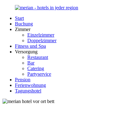
Zurück
zum
Start
Inhalt
Merian-
Ihr
Buchung
Hotel.de
Portal
Zimmer
für
Einzelzimmer
Hotels,
Doppelzimmer
Unterkunft
Fitness und Spa
und
Versorgung
Reisen
Restaurant
in
Bar
Deutschland
Catering
Partyservice
Pension
Ferienwohnung
Tagungshotel