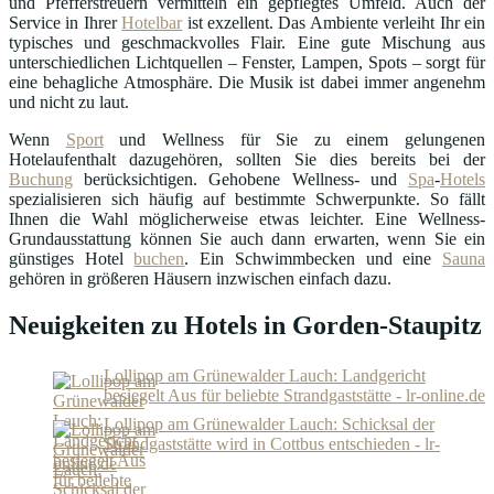
und Pfefferstreuern vermitteln ein gepflegtes Umfeld. Auch der
Service in Ihrer
Hotelbar
ist exzellent. Das Ambiente verleiht Ihr ein
typisches und geschmackvolles Flair. Eine gute Mischung aus
unterschiedlichen Lichtquellen – Fenster, Lampen, Spots – sorgt für
eine behagliche Atmosphäre. Die Musik ist dabei immer angenehm
und nicht zu laut.
Wenn
Sport
und Wellness für Sie zu einem gelungenen
Hotelaufenthalt dazugehören, sollten Sie dies bereits bei der
Buchung
berücksichtigen. Gehobene Wellness- und
Spa
-
Hotels
spezialisieren sich häufig auf bestimmte Schwerpunkte. So fällt
Ihnen die Wahl möglicherweise etwas leichter. Eine Wellness-
Grundausstattung können Sie auch dann erwarten, wenn Sie ein
günstiges Hotel
buchen
. Ein Schwimmbecken und eine
Sauna
gehören in größeren Häusern inzwischen einfach dazu.
Neuigkeiten zu Hotels in Gorden-Staupitz
Lollipop am Grünewalder Lauch: Landgericht
besiegelt Aus für beliebte Strandgaststätte - lr-online.de
Lollipop am Grünewalder Lauch: Schicksal der
Strandgaststätte wird in Cottbus entschieden - lr-
online.de