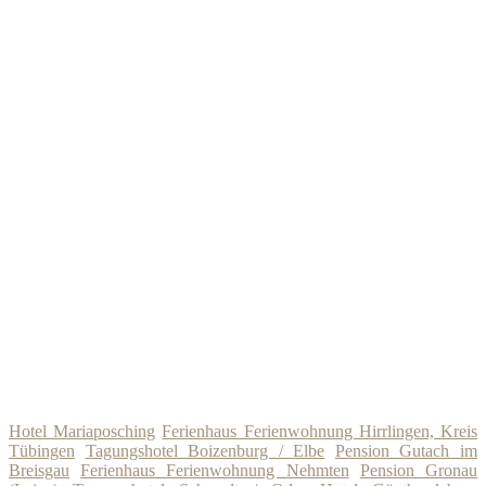
Hotel Mariaposching
Ferienhaus Ferienwohnung Hirrlingen, Kreis
Tübingen
Tagungshotel Boizenburg / Elbe
Pension Gutach im
Breisgau
Ferienhaus Ferienwohnung Nehmten
Pension Gronau