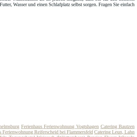
tter, Wasser und einen Schlafplatz selbst sorgen. Fragen Sie einfach
helmsburg
Ferienhaus Ferienwohnung Vogtshagen
Catering Bautzen
s Ferienwohnung Reiferscheid bei Flammersfeld
Catering Leun, Lahn