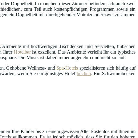
oder Doppelbett. In manchen dieser Zimmer befinden sich auch zwei
hiedlichen, zum Teil auch kostenpflichtigen Programmen sowie ein
egen ein Doppelbett mit durchgehender Matratze oder zwei zusammen
s Ambiente mit hochwertigen Tischdecken und Servietten, hübschen
n Ihrer
Hotelbar
ist exzellent. Das Ambiente verleiht Ihr ein typisches
mosphäre. Die Musik ist dabei immer angenehm und nicht zu laut.
en. Gehobene Wellness- und
Spa
-
Hotels
spezialisieren sich häufig auf
erwarten, wenn Sie ein günstiges Hotel
buchen
. Ein Schwimmbecken
önnen Ihre Kinder bis zu einem gewissen Alter kostenlos mit Ihnen im
Hotels willkommen. Es ist jedoch möglich, dass Sie für den höheren