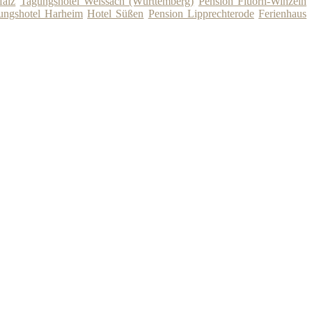
falz
Tagungshotel Weissach (Württemberg)
Pension Fluorn-Winzeln
ungshotel Harheim
Hotel Süßen
Pension Lipprechterode
Ferienhaus