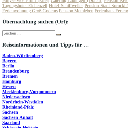
Partyservice Prüm (Eifel)
Catering Lauingen (Donau)
Pension Rei
Tagungshotel Eichenzell
Hotel Schiffweiler
Pension Stadt Sprockh
Ferienwohnung Groß Godems
Pension Memleben
Ferienhaus Feri
Übernachtung suchen (Ort):
Suche
Suchen
nach:
Reiseinformationen und Tipps für …
Baden-Württemberg
Bayern
Berlin
Brandenburg
Bremen
Hamburg
Hessen
Mecklenburg-Vorpommern
Niedersachsen
Nordrhein-Westfalen
Rheinland-Pfalz
Sachsen
Sachsen-Anhalt
Saarland
Schleswig-Holstein