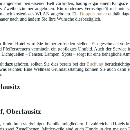
 angenehm bemessenen Bett vorfinden, häufig sogar einem Kingsize- 
 Zweibettzimmer angeboten. Ein modernes Fernsehgerät mit untersc
en auch kostenloses WLAN angeboten. Ein
Doppelzimmer
enthält dag
auer nach und äußern Sie Ihre Wünsche diesbezüglich.
 Ihrem Hotel wird Sie immer zufrieden stellen. Ein geschmackvolle
 Pfefferstreuern vermitteln ein gepflegtes Umfeld. Auch der Service i
 Lichtquellen – Fenster, Lampen, Spots – sorgt für eine behagliche At
 dazugehören, sollten Sie dies bereits bei der
Buchung
berücksichtig
was leichter. Eine Wellness-Grundausstattung können Sie auch dann 
u.
lausitz
f, Oberlausitz
ar mit ihren vierbeinigen Familienmitgliedern. In zahlreichen Hotels k
is zwei Zustellbetten. Mittlerweile sind auch Hunde in den meisten 