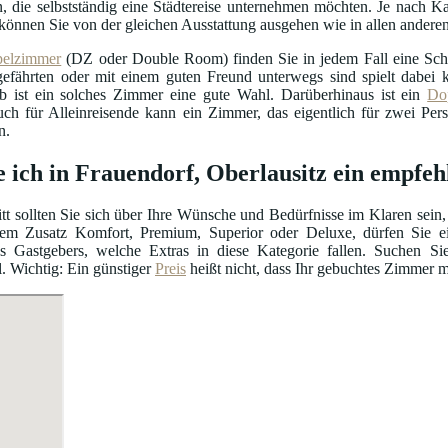
, die selbstständig eine Städtereise unternehmen möchten. Je nach Ka
können Sie von der gleichen Ausstattung ausgehen wie in allen ander
elzimmer
(DZ oder Double Room) finden Sie in jedem Fall eine Schl
efährten oder mit einem guten Freund unterwegs sind spielt dabei ke
b ist ein solches Zimmer eine gute Wahl. Darüberhinaus ist ein
Do
uch für Alleinreisende kann ein Zimmer, das eigentlich für zwei Per
n.
e ich in Frauendorf, Oberlausitz ein empfeh
itt sollten Sie sich über Ihre Wünsche und Bedürfnisse im Klaren sein,
m Zusatz Komfort, Premium, Superior oder Deluxe, dürfen Sie ein
s Gastgebers, welche Extras in diese Kategorie fallen. Suchen S
. Wichtig: Ein günstiger
Preis
heißt nicht, dass Ihr gebuchtes Zimmer m