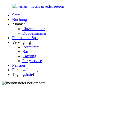
Zurück
zum
Start
Inhalt
Merian-
Ihr
Buchung
Hotel.de
Portal
Zimmer
für
Einzelzimmer
Hotels,
Doppelzimmer
Unterkunft
Fitness und Spa
und
Versorgung
Reisen
Restaurant
in
Bar
Deutschland
Catering
Partyservice
Pension
Ferienwohnung
Tagungshotel