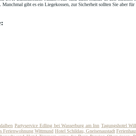
nchmal gibt es ein Liegekossen, zur Sicherheit sollten Sie aber für Fu
:
dalben
Partyservice Edling bei Wasserburg am Inn
Tagungshotel Wil
us Ferienwohnung Wittmund
Hotel Schildau, Gneisenaustadt
Ferienhau