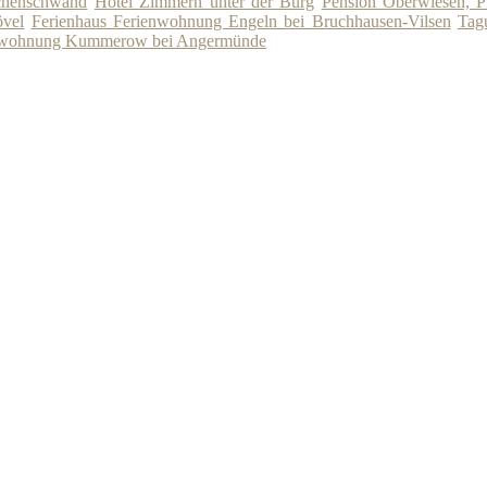
chenschwand
Hotel Zimmern unter der Burg
Pension Oberwiesen, P
övel
Ferienhaus Ferienwohnung Engeln bei Bruchhausen-Vilsen
Tag
enwohnung Kummerow bei Angermünde