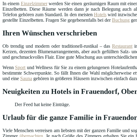
In einem
Einzelzimmer
werden Sie einen geräumigen Raum mit einem
Einzelbetten. Diese Räume werden dann je nach Belegung auch als
Telefon gehören zum Standard. In den meisten
Hotels
wird inzwisch
gestellte Einzelbetten. Fragen Sie gegebenenfalls bei der
Buchung
gen
Ihren Wünschen verschrieben
Ob trendig und modern oder traditionell-rustikal – das
Restaurant
in
Kerzen, dezenten Blumenarrangements, aber auch gefüllten Salz- und
und geschmackvolles Flair. Eine gute Mischung aus unterschiedlichen
Wenn
Sport
und Wellness für Sie zu einem gelungenen Hotelaufenthalt
bestimmte Schwerpunkte. So fällt Ihnen die Wahl möglicherweise et
und eine
Sauna
gehören in größeren Häusern inzwischen einfach daz
Neuigkeiten zu Hotels in Frauendorf, Ober
Der Feed hat keine Einträge.
Urlaub für die ganze Familie in Frauendor
Viele Menschen verreisen am liebsten mit der ganzen Familie und sog
Zimmer
übernachten
. Je nach Größe des Zimmers erhalten Sie ein b