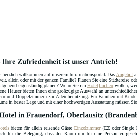
 Ihre Zufriedenheit ist unser Antrieb!
e herzlich willkommen auf unserem Informationsportal. Das
Angebot
a
eit, allein oder mit der ganzen Familie? Planen Sie eine Städtereise 
itgehend eigenständig planen? Wenn Sie ein
Hotel
buchen
wollen, wer
ene Häuser bieten Ihnen eine großzügige Auswahl an unterschiedliche
ern und Doppelzimmern zur Alleinbenutzung. Für Familien mit Kinder
e in bester Lage und mit einer hochwertigen Ausstattung müssen Sie in
 Hotel in Frauendorf, Oberlausitz (Branden
otels
bieten für allein reisende Gäste
Einzelzimmer
(EZ oder Single R
doch für die Belegung, dass der Raum nur für eine Person vorgeseh